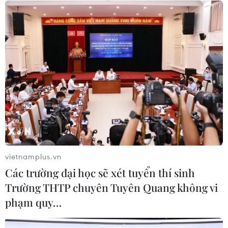
03/08/2026 00:40
Mỹ: Xả súng tại nhà hàng ở bang
Idaho khiến 10 người thương vong
02/08/2026 11:17
Mỹ: Gian lận Medicaid làm dấy lên
tranh luận về quản lý ngân sách y tế
02/08/2026 08:23
vietnamplus.vn
Các trường đại học sẽ xét tuyển thí sinh
Trường THTP chuyên Tuyên Quang không vi
Thẩm phán Mỹ tiếp tục tạm hoãn kế
phạm quy…
hoạch chấm dứt bảo vệ công dân
Somalia