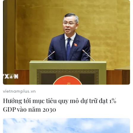
Tổng thống Trump bác tin Mỹ thiếu
hụt vũ khí vì chiến dịch Trung Đông
06/08/2026 09:40
Mỹ điều tra sự cố hàng không liên
quan đến trực thăng chở Tổng thống
Trump
06/08/2026 04:38
vietnamplus.vn
Hướng tới mục tiêu quy mô dự trữ đạt 1%
Tòa án Mỹ chỉ định hội đồng thẩm
GDP vào năm 2030
phán xét xử các vụ kiện về thuế quan
Mục 301
06/08/2026 02:23