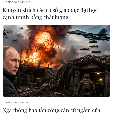
vietnamplus.vn
Việt Nam-Thái Lan nhất trí thúc đẩy triển khai
Khuyến khích các cơ sở giáo dục đại học
thực chất Chiến lược "Ba kết nối"
cạnh tranh bằng chất lượng
TIN LIÊN QUAN
vietnamplus.vn
Nga thông báo tấn công căn cứ ngầm của