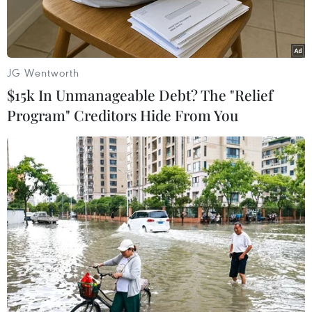
JG Wentworth
$15k In Unmanageable Debt? The "Relief
Program" Creditors Hide From You
Đại sứ Bùi Văn Nghị phát biểu tại sự kiện. (Ảnh: Đại sứ quán
Việt Nam tại Brazil)
Đại sứ quán Việt Nam tại Brazil ngày 17/6 đã tổ
chức hội thảo "Việt Nam - Brazil 2026: Tăng
cường hợp tác trong lĩnh vực năng lượng tái