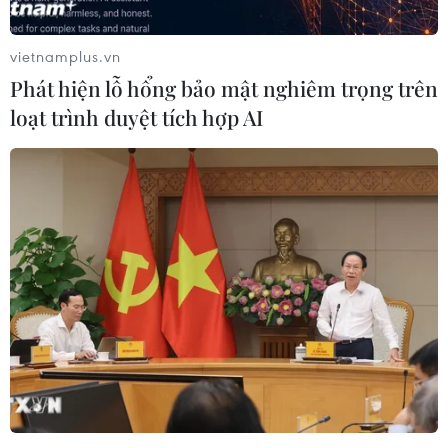
Theo dõi VietnamPlus
vietnamplus.vn
Phát hiện lỗ hổng bảo mật nghiêm trọng trên
loạt trình duyệt tích hợp AI
NGHỊ QUYẾT 59 - HỘI NHẬP QUỐC TẾ TRONG
TÌNH HÌNH MỚI
Ngoại giao kinh tế: Kiến tạo hệ sinh thái đồng
hành và thúc đẩy tự chủ công nghệ
Kinh nghiệm Đổi mới của Việt Nam hỗ trợ Lào
xây dựng nền kinh tế độc lập, tự chủ
Việt Nam tiếp tục là thị trường trọng điểm của
doanh nghiệp thực phẩm Ba Lan
Chủ tịch Quốc hội Trần Thanh Mẫn tiếp Đại sứ
Hoa Kỳ Jennifer Wicks