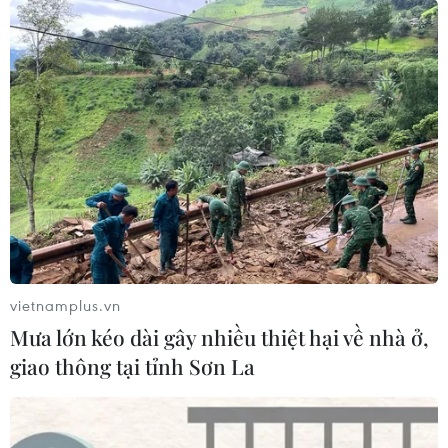
Việt Nam-Brazil tăng cường hợp tác xúc
tiến thương mại
10/02/2026 00:54
Việt Nam-Brazil thống nhất đẩy mạnh phối hợp trong hỗ
trợ doanh nghiệp, tổ chức các đoàn xúc tiến thương
vietnamplus.vn
mại, trao đổi thông tin chiến lược, cũng như triển khai
Mưa lớn kéo dài gây nhiều thiệt hại về nhà ở,
các sáng kiến phát triển kinh doanh.
giao thông tại tỉnh Sơn La