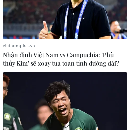
vietnamplus.vn
Nhận định Việt Nam vs Campuchia: 'Phù
thủy Kim' sẽ xoay tua toan tính đường dài?