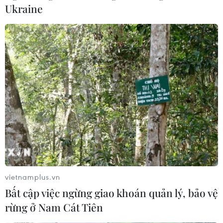
Ukraine
Việt Nam và Brazil thúc đẩy hợp tác nông
nghiệp, năng lượng và sinh học
01/03/2026 23:49
Chuyến thăm của Đại sứ Bùi Văn Nghị tại bang
Maranhão thúc đẩy hợp tác chiến lược về nông nghiệp,
công nghệ cao và hậu cần biển giữa hai nước.
vietnamplus.vn
Bất cập việc ngừng giao khoán quản lý, bảo vệ
rừng ở Nam Cát Tiên