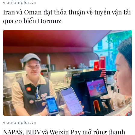
vietnamplus.vn
Iran và Oman đạt thỏa thuận về tuyến vận tải
qua eo biển Hormuz
vietnamplus.vn
NAPAS, BIDV và Weixin Pay mở rộng thanh