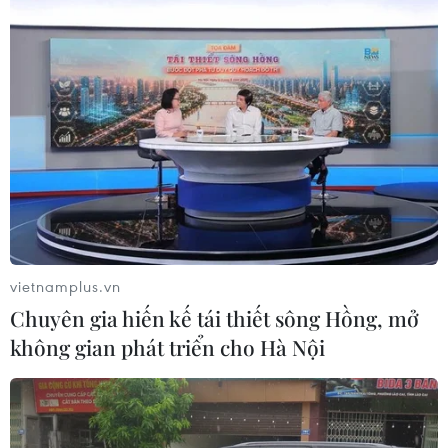
02/08/2026 06:59
Toàn cảnh thế giới: Israel
cảnh báo trước khả năng Mỹ tấn
công toàn diện Iran
02/08/2026 04:00
Xem thêm
vietnamplus.vn
Chuyên gia hiến kế tái thiết sông Hồng, mở
không gian phát triển cho Hà Nội
CƠ QUAN CHỦ QUẢN: THÔNG TẤN XÃ VIỆT NAM
Tổng Biên tập: TRẦN TIẾN DUẨN