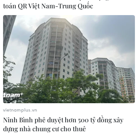
toán QR Việt Nam-Trung Quốc
TIN CÙNG CHUYÊN MỤC
vietnamplus.vn
Chủ tịch Quốc hội Trần Thanh Mẫn
Ninh Bình phê duyệt hơn 500 tỷ đồng xây
tiếp Đại sứ Hoa Kỳ Jennifer Wicks
dựng nhà chung cư cho thuê
06/08/2026 13:43