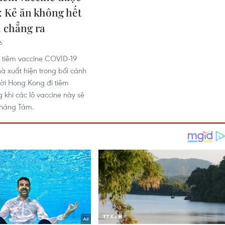
: Kẻ ăn không hết
n chẳng ra
6
 tiêm vaccine COVID-19
à xuất hiện trong bối cảnh
ười Hong Kong đi tiêm
g khi các lô vaccine này sẽ
tháng Tám.