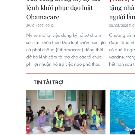
lệnh khôi phục đạo luật
tặng nhà
Obamacare
người lầ
29/01/2021 00:12
30/05/2021 11:0
Mỹ sẽ mở lại việc đăng ký hồ sơ chăm
Chương trình
sóc sức khỏe theo Đạo luật chăm sóc giá
được tặng nh
cả phải chăng (Obamacare) đồng thời
có quá ít ng
dỡ bỏ lệnh cấm tài trợ cho các tổ chức
vaccine, tron
phi lợi nhuận hỗ trợ việc nạo phá thai.
hết hạn sau 