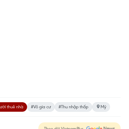
ời thuê nhà
#Vô gia cư
#Thu nhập thấp
Mỹ
Theo dõi VietnamPlus