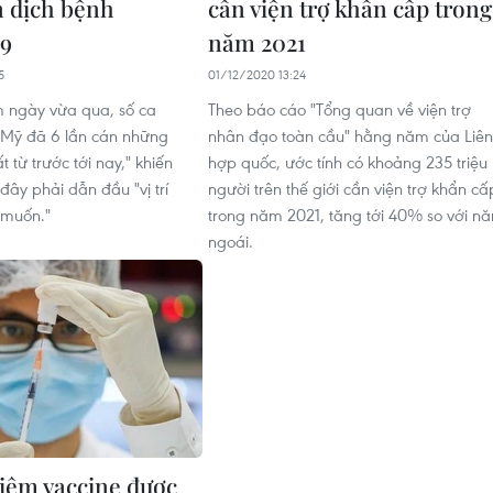
 dịch bệnh
cần viện trợ khẩn cấp trong
9
năm 2021
5
01/12/2020 13:24
m ngày vừa qua, số ca
Theo báo cáo "Tổng quan về viện trợ
 Mỹ đã 6 lần cán những
nhân đạo toàn cầu" hằng năm của Liên
 từ trước tới nay," khiến
hợp quốc, ước tính có khoảng 235 triệu
đây phải dẫn đầu "vị trí
người trên thế giới cần viện trợ khẩn cấ
muốn."
trong năm 2021, tăng tới 40% so với n
ngoái.
iêm vaccine được