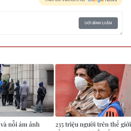
GỬI BÌNH LUẬN
và nỗi ám ảnh
235 triệu người trên thế giới