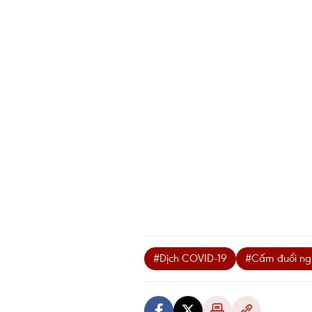
#Dịch COVID-19
#Cấm đuổi ngư