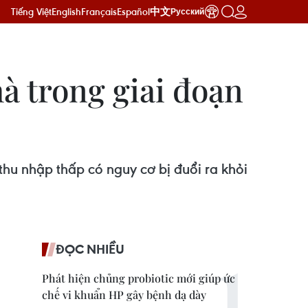
Tiếng Việt
English
Français
Español
中文
Русский
à trong giai đoạn
hu nhập thấp có nguy cơ bị đuổi ra khỏi
ĐỌC NHIỀU
Phát hiện chủng probiotic mới giúp ức
chế vi khuẩn HP gây bệnh dạ dày