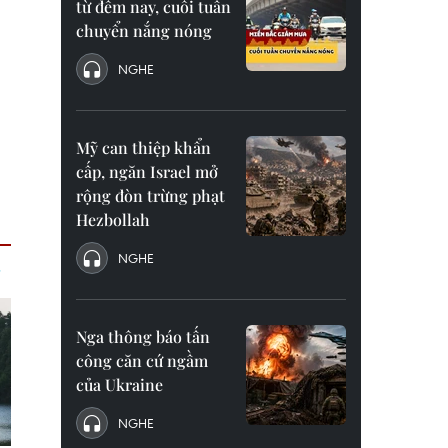
từ đêm nay, cuối tuần
chuyển nắng nóng
NGHE
Mỹ can thiệp khẩn
cấp, ngăn Israel mở
rộng đòn trừng phạt
Hezbollah
NGHE
Nga thông báo tấn
công căn cứ ngầm
của Ukraine
NGHE