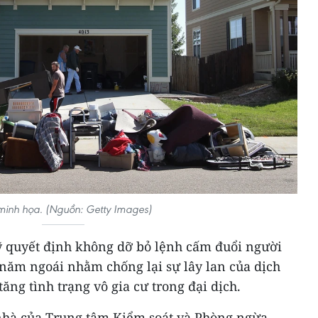
minh họa. (Nguồn: Getty Images)
Mỹ quyết định không dỡ bỏ lệnh cấm đuổi người
năm ngoái nhằm chống lại sự lây lan của dịch
ăng tình trạng vô gia cư trong đại dịch.
nhà của Trung tâm Kiểm soát và Phòng ngừa