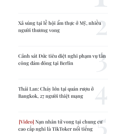
Xả súng tại lễ hội ẩm thực ở Mỹ, nhiều
người thương vong
Cảnh sát Đức tiêu diệt nghi phạm vụ tấn
công đám đông tại Berlin
Thái Lan: Cháy lớn tại quán rượu ở
Bangkok, 27 người thiệt mạng
Nạn nhân tử vong tại chung cư
cao cấp nghi là TikToker nổi tiếng