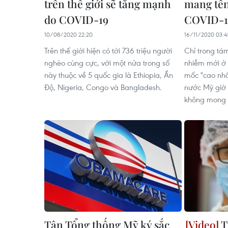
trên thế giới sẽ tăng mạnh
mang tên
do COVID-19
COVID-1
10/08/2020 22:20
16/11/2020 03:4
Trên thế giới hiện có tới 736 triệu người
Chỉ trong tá
nghèo cùng cực, với một nửa trong số
nhiễm mới ở
này thuộc về 5 quốc gia là Ethiopia, Ấn
mốc "cao nhất
Độ, Nigeria, Congo và Bangladesh.
nước Mỹ giờ 
không mong 
Tân Tổng thống Mỹ ký sắc
T