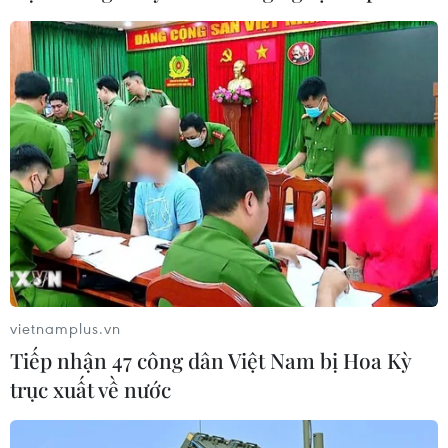
Xem thêm
CƠ QUAN CHỦ QUẢN: THÔNG TẤN XÃ VIỆT NAM
Tổng Biên tập: TRẦN TIẾN DUẨN
Phó Tổng Biên tập: NGUYỄN THỊ TÁM, KHÚC THANH
THỦY
vietnamplus.vn
Sở hữu trí tuệ
Quy định sử dụng
Tiếp nhận 47 công dân Việt Nam bị Hoa Kỳ
RSS
Hỗ trợ
trục xuất về nước
Ngôn ngữ
TTXVN