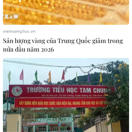
máy bay ném bom chiến lược B-52H.
vietnamplus.vn
Sản lượng vàng của Trung Quốc giảm trong
nửa đầu năm 2026
Quân đội Mỹ-Hàn sẽ tập trận chung trên
sa mạc vào tháng Tám
05/07/2023 05:19