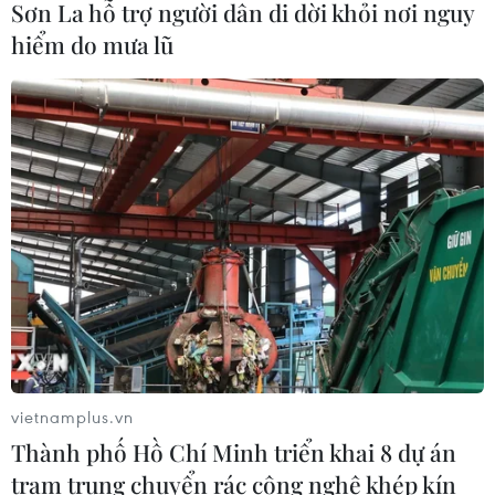
Sơn La hỗ trợ người dân di dời khỏi nơi nguy
hiểm do mưa lũ
Trung Quốc đề ra mục tiêu phát
triển sở hữu trí tuệ đến năm 2030
02/08/2026 11:17
Hàn Quốc ghi nhận mức nhiệt cao kỷ
lục 42,5 độ C tại thành phố Yangsan
02/08/2026 07:52
Nhật Bản điều chỉnh chính sách
năng lượng hạt nhân
vietnamplus.vn
01/08/2026 15:02
Thành phố Hồ Chí Minh triển khai 8 dự án
trạm trung chuyển rác công nghệ khép kín