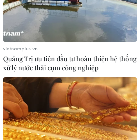
vietnamplus.vn
Quảng Trị ưu tiên đầu tư hoàn thiện hệ thống
xử lý nước thải cụm công nghiệp
Mỹ-Hàn tập trận không quân, củng cố
năng lực phòng thủ phối hợp
30/06/2023 10:09
Hàn Quốc triển khai các máy bay chiến đấu tàng hình
F-35A và tiêm kích KF-16 tham gia cuộc tập trận, trong
khi Mỹ điều các máy bay tiêm kích F-16 và F-15E và 1