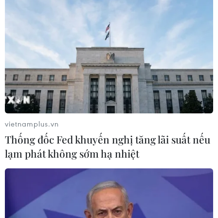
Hàn Quốc
Mỹ
Theo dõi VietnamPlus
vietnamplus.vn
Thống đốc Fed khuyến nghị tăng lãi suất nếu
TIN LIÊN QUAN
lạm phát không sớm hạ nhiệt