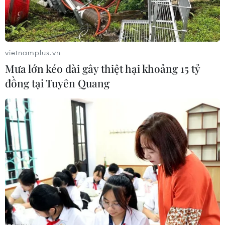
Triều Tiên.
vietnamplus.vn
Mưa lớn kéo dài gây thiệt hại khoảng 15 tỷ
đồng tại Tuyên Quang
Điều phối viên phụ trách khu vực Ấn Độ Dương-Thái Bình Dương
của Nhà Trắng Kurt Campbell (phải) và Phó Cố vấn An ninh
Quốc gia Hàn Quốc Kim Tae-hyo. (Nguồn: Reuters)
Theo hãng tin Yonhap, ngày 18/7, tại Seoul, Điều