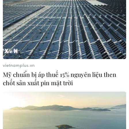
vietnamplus.vn
Mỹ chuẩn bị áp thuế 15% nguyên liệu then
chốt sản xuất pin mặt trời