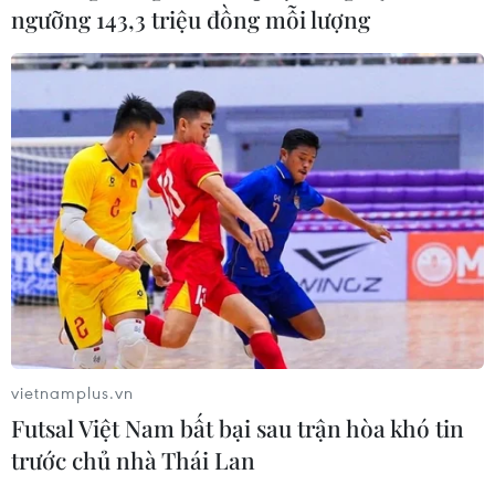
ngưỡng 143,3 triệu đồng mỗi lượng
Chuyên gia: Triều Tiên tiến bộ không
ngừng về công nghệ tên lửa
13/07/2023 07:37
Trong vụ thử hôm 12/7, tên lửa của Triều Tiên bay qua
quãng đường 1.001,2km trong 4.491 giây ở độ cao tối đa
6.648,4km - các thông số cho thấy Bình Nhưỡng đang
tăng tốc dự án ICBM.
vietnamplus.vn
Futsal Việt Nam bất bại sau trận hòa khó tin
trước chủ nhà Thái Lan