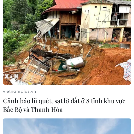
Hàn Quốc vào tháng 3/1981./.
(TTXVN/Vietnam+)
vietnamplus.vn
Cảnh báo lũ quét, sạt lở đất ở 8 tỉnh khu vực
Bắc Bộ và Thanh Hóa
#Bán đảo Triều Tiên
#Tuyên bố Washington
#Tên lửa đạn đạo
#Tàu USS Robert E. Lee