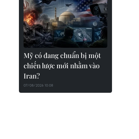
Mỹ có đang chuẩn bị một
chiến lược mới nhằm vào
Iran?
07/08/2026 10:08