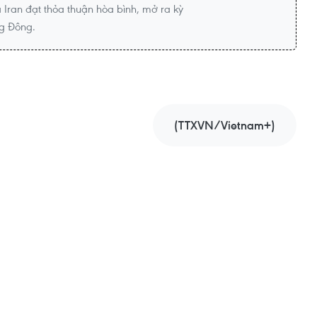
 Iran đạt thỏa thuận hòa bình, mở ra kỳ
ng Đông.
(TTXVN/Vietnam+)