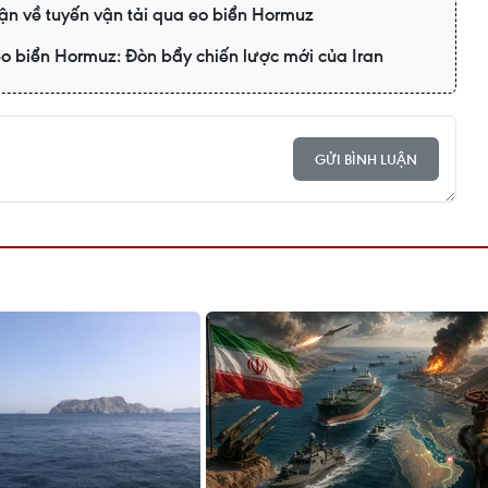
ận về tuyến vận tải qua eo biển Hormuz
o biển Hormuz: Đòn bẩy chiến lược mới của Iran
GỬI BÌNH LUẬN