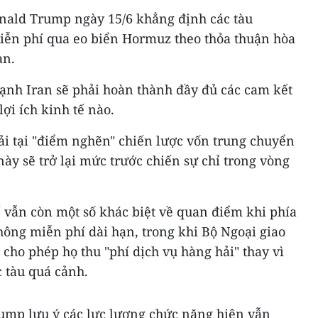
nald Trump ngày 15/6 khẳng định các tàu
iễn phí qua eo biển Hormuz theo thỏa thuận hòa
an.
nh Iran sẽ phải hoàn thành đầy đủ các cam kết
ợi ích kinh tế nào.
ải tại "điểm nghẽn" chiến lược vốn trung chuyển
ày sẽ trở lại mức trước chiến sự chỉ trong vòng
ế vẫn còn một số khác biệt về quan điểm khi phía
ông miễn phí dài hạn, trong khi Bộ Ngoại giao
 cho phép họ thu "phí dịch vụ hàng hải" thay vì
c tàu quá cảnh.
ump lưu ý các lực lượng chức năng hiện vẫn