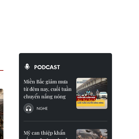
PODCAST
Miền Bắc giảm mưa
từ đêm nay, cuối tuần
chuyển nắng nóng
NGHE
Mỹ can thiệp khẩn