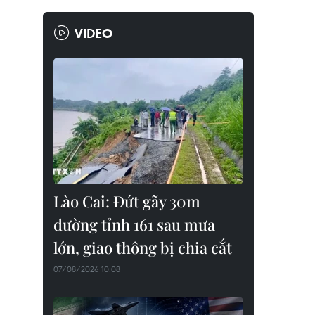
VIDEO
Lào Cai: Đứt gãy 30m
đường tỉnh 161 sau mưa
lớn, giao thông bị chia cắt
07/08/2026 10:08