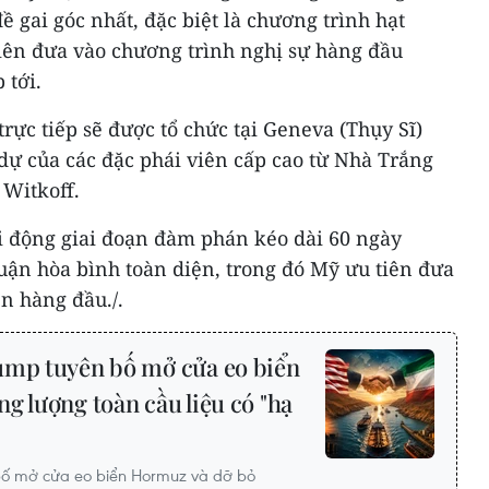
ề gai góc nhất, đặc biệt là chương trình hạt
tiên đưa vào chương trình nghị sự hàng đầu
 tới.
trực tiếp sẽ được tổ chức tại Geneva (Thụy Sĩ)
dự của các đặc phái viên cấp cao từ Nhà Trắng
 Witkoff.
i động giai đoạn đàm phán kéo dài 60 ngày
ận hòa bình toàn diện, trong đó Mỹ ưu tiên đưa
ên hàng đầu./.
mp tuyên bố mở cửa eo biển
g lượng toàn cầu liệu có "hạ
bố mở cửa eo biển Hormuz và dỡ bỏ