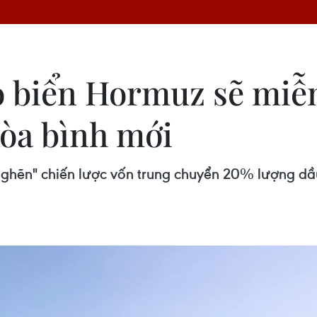
 biển Hormuz sẽ miễn
hòa bình mới
nghẽn" chiến lược vốn trung chuyển 20% lượng dầu