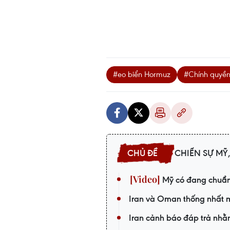
#eo biển Hormuz
#Chính quyền
CHIẾN SỰ MỸ,
Mỹ có đang chuẩn 
Iran và Oman thống nhất m
Iran cảnh báo đáp trả nhằ