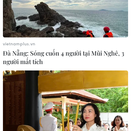
Bất ổn địa chính trị kìm hãm tăng
trưởng Eurozone
05/08/2026 22:59
vietnamplus.vn
Đà Nẵng: Sóng cuốn 4 người tại Mũi Nghê, 3
Tổng thống Nga thay đổi vị
người mất tích
trí các chỉ huy tại mặt trận Ukraine
05/08/2026 15:26
Đâm dao ở trung tâm London, một
nữ nghi phạm bị bắt giữ
05/08/2026 15:07