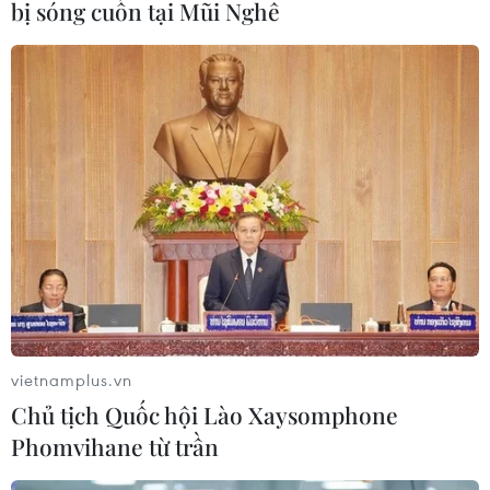
bị sóng cuốn tại Mũi Nghê
ung thư gan di căn
07/08/2026 04:05
Nga thoái vốn nhà nước khỏi Sân bay
Quốc tế Sheremetyevo
07/08/2026 00:22
Nga thông báo tấn công căn
cứ ngầm của Ukraine
06/08/2026 16:21
vietnamplus.vn
Chủ tịch Quốc hội Lào Xaysomphone
Phomvihane từ trần
Tây Ban Nha: 100 người thiệt mạng
trong vụ vượt biển ồ ạt vào Ceuta