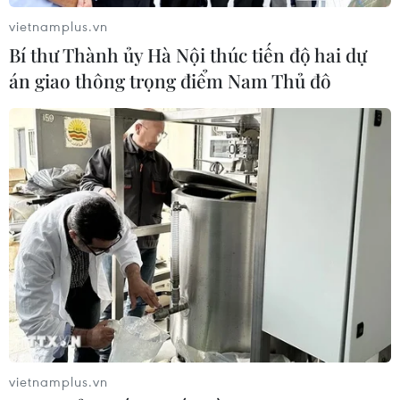
Tàu chở hàng của Thổ Nhĩ Kỳ bị tấn
vietnamplus.vn
công trên Biển Đen
Bí thư Thành ủy Hà Nội thúc tiến độ hai dự
04/08/2026 05:54
án giao thông trọng điểm Nam Thủ đô
Vì sao Google khiến Mỹ và
EU đối đầu về chủ quyền số?
04/08/2026 04:13
Xem thêm
vietnamplus.vn
CƠ QUAN CHỦ QUẢN: THÔNG TẤN XÃ VIỆT NAM