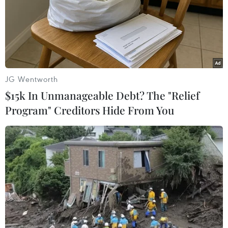
JG Wentworth
$15k In Unmanageable Debt? The "Relief
Program" Creditors Hide From You
Khoảng 20 quốc gia có thể sẽ tham gia
“liên minh tự nguyện” tại Ukraine
07/03/2025 04:32
Các quốc gia châu Âu và Khối thịnh vượng chung đang
chuẩn bị thành lập một liên minh tự nguyện để triển
khai lực lượng gìn giữ hòa bình tại Ukraine.