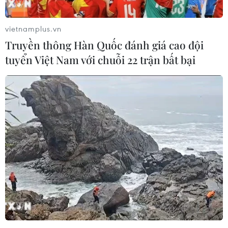
không chuyển thông tin tình báo thu được từ Mỹ cho
Kiev.
vietnamplus.vn
Truyền thông Hàn Quốc đánh giá cao đội
tuyển Việt Nam với chuỗi 22 trận bất bại
Tổng Thư ký NATO lạc quan thận trọng về
kết quả đàm phán Ukraine-Mỹ