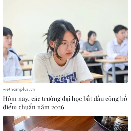
rằng đây thực sự là cuộc xung đột
giữa Nga và tập thể phương Tây
mà quốc gia đứng đầu là Mỹ.
(TTXVN/Vietnam+)
vietnamplus.vn
Hôm nay, các trường đại học bắt đầu công bố
điểm chuẩn năm 2026