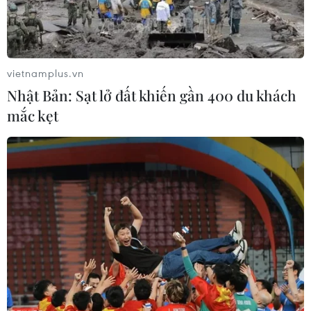
vietnamplus.vn
Nhật Bản: Sạt lở đất khiến gần 400 du khách
mắc kẹt
Anh, Pháp sẽ tiếp tục cung cấp thông tin
tình báo cho Ukraine
06/03/2025 23:30
Anh và Pháp tuyên bố sẽ tiếp tục cung cấp thông tin tình
báo có chủ quyền của mình cho Ukraine, nhưng sẽ