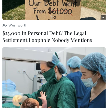
JG Wentworth
$25,000 In Personal Debt? The Legal
Settlement Loophole Nobody Mentions
Quân nhân Ukraine nã pháo tự hành 2S7 Pion tại vùng Donetsk
về phía mặt trận Nga. (Ảnh: Reuters/TTXVN)
Ngày 6/3, Đặc phái viên Mỹ Steve Witkoff cho
biết giới chức Mỹ và Ukraine sẽ có cuộc gặp vào
tuần tới tại Saudi Arabia thảo luận về khung