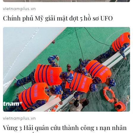
EU triển khai mạng vệ tinh riêng,
vietnamplus.vn
củng cố chủ quyền số
Chính phủ Mỹ giải mật đợt 5 hồ sơ UFO
08/08/2026 04:15
Liên hợp quốc kêu gọi chấm dứt tấn
công dân thường trong xung đột
Nga-Ukraine
07/08/2026 04:29
Chính sách nhà ở của nước Anh -
Góc tham chiếu cho Việt Nam
07/08/2026 04:08
vietnamplus.vn
Vùng 3 Hải quân cứu thành công 1 nạn nhân
Bỉ tìm ra hướng đi mới trong điều trị