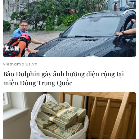
NATO ưu tiên đẩy nhanh chuyển giao hệ thống
phòng không cho Ukraine
Liên hợp quốc: Xung đột Ukraine trải qua tháng
đẫm máu nhất
Tổng thống Nga thay đổi vị trí các chỉ
huy tại mặt trận Ukraine
vietnamplus.vn
Bão Dolphin gây ảnh hưởng diện rộng tại
miền Đông Trung Quốc
TIN LIÊN QUAN