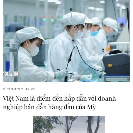
06/08/2026 16:03
Đức tuyên án chung thân đối tượng
gây vụ lao xe vào đám đông ở
Munich
06/08/2026 15:57
Nga thúc đẩy đa dạng hóa tuyến vận
tải kết nối châu Á qua Ấn Độ Dương
vietnamplus.vn
06/08/2026 15:34
Việt Nam là điểm đến hấp dẫn với doanh
nghiệp bán dẫn hàng đầu của Mỹ
Italy và Hy Lạp trở thành điểm nóng
của virus Tây sông Nile