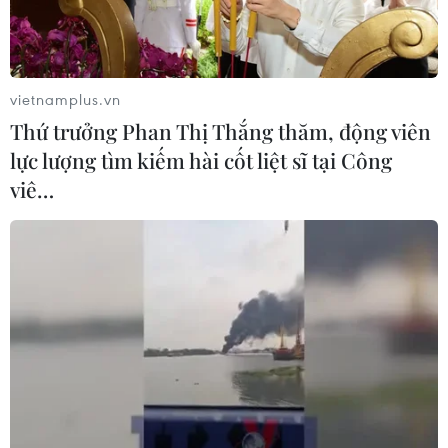
Nhiều chuyến bay tại Đức chuyển
hướng do vật thể bay gần đường
băng
vietnamplus.vn
05/08/2026 10:54
Thứ trưởng Phan Thị Thắng thăm, động viên
lực lượng tìm kiếm hài cốt liệt sĩ tại Công
Dự luật trừng phạt Nga của
viê…
Mỹ có thể khiến châu Âu chịu tác
động ngược
05/08/2026 04:58
EU tuyên bố vượt qua “phép thử” an
ninh biên giới sau khủng hoảng
Ceuta
05/08/2026 00:37