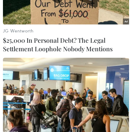
JG Wentworth
$25,000 In Personal Debt? The Legal
Settlement Loophole Nobody Mentions
Phối cảnh các phương án xây dựng cầu đường sắt đô thị mới
vượt sông Hồng.
Ban Quản lý dự án đường sắt vừa có đề xuất lên
Bộ Giao thông Vận tải xin thay đổi một số thông