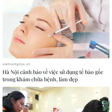
đô thị một ray để kêu gọi đầu tư theo hình thức xã hội
hóa BOT.
vietnamplus.vn
Hà Nội cảnh báo về việc sử dụng tế bào gốc
trong khám chữa bệnh, làm đẹp
Cầu đường sắt qua sông Hồng: Ưu tiên
phương án cách cầu Long Biên 75m