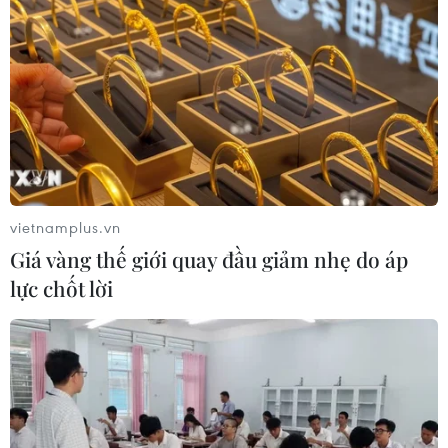
TIN CÙNG CHUYÊN MỤC
Khẩn trương phân luồng giao thông
sau vụ sạt lở trên tuyến ĐT161 ở Lào
Cai
07/08/2026 02:37
Nhanh chóng hoàn thiện dự
vietnamplus.vn
án kết nối vùng, sân bay Long Thành
Giá vàng thế giới quay đầu giảm nhẹ do áp
06/08/2026 15:07
lực chốt lời
Sẽ thi công đồng loạt Dự án cao tốc
Vinh-Thanh Thủy trong tháng 9
06/08/2026 12:25