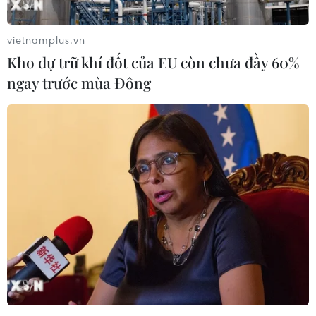
vietnamplus.vn
Kho dự trữ khí đốt của EU còn chưa đầy 60%
Theo dõi VietnamPlus
ngay trước mùa Đông
TIN LIÊN QUAN