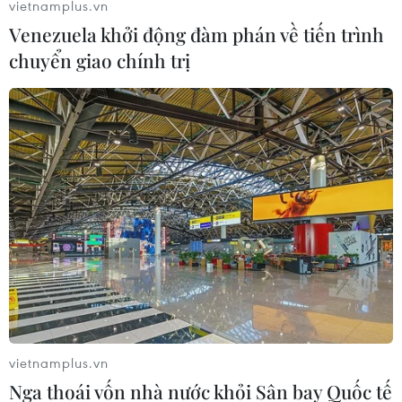
vietnamplus.vn
Venezuela khởi động đàm phán về tiến trình
chuyển giao chính trị
Trình 3 phương án xây mới, bảo tồn cầu
Long Biên
14/02/2014 11:07
Bộ Giao thông Vận tải vừa đưa ra 3 phương án xây
mới, bảo tồn cầu Long Biên do tuyến đường sắt đô thị
trùng hướng tuyến đường sắt hiện có.
vietnamplus.vn
Nga thoái vốn nhà nước khỏi Sân bay Quốc tế