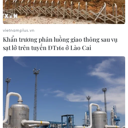
vietnamplus.vn
Khẩn trương phân luồng giao thông sau vụ
sạt lở trên tuyến ĐT161 ở Lào Cai
#Đường sắt đô thị
#Yên Viên-Ngọc Hồi
#Tốc độ chạy tàu
#Tim đường
#Khổ giới hạn
#Đường ray
#Ban Quản lý dự án đường sắt
#Thiết kế
#Nhà ga
#Tư vấn thiết kế
#JICA
#Bộ Giao thông Vận tải
#Tốc độ tối đa
TP. Hà Nội