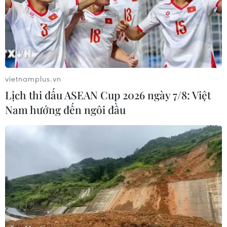
Tuyến đường sắt đô thị Hà Nội, đoạn Yên
Viên-Ngọc Hồi có dài 28 km là tuyến ưu tiên
số 1 đã được Thủ tướng Chính phủ phê duyệt
trong quy hoạch phát triển giao thông vận tải
vietnamplus.vn
thủ đô Hà Nội đến năm 2020.
Lịch thi đấu ASEAN Cup 2026 ngày 7/8: Việt
Nam hướng đến ngôi đầu
Dự án được chia ra làm hai giai đoạn, trong
đó giai đoạn 1, xây dựng mới đoạn Giáp Bát-
Gia Lâm có tổng chiều dài 15,36km, với tổng
vốn đầu tư khoảng 19.460 tỉ đồng, trong đó
vốn vay ODA hơn 13.970 tỉ đồng, còn lại là
vốn đối ứng.
(Vietnam+)