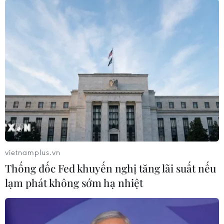
#Tổ chức Hiệp ước Bắc Đại Tây Dương
#Bộ Quốc phòng Thổ Nhĩ Kỳ
vietnamplus.vn
#Hệ thống phòng không tên lửa
#SAMP-T
Thống đốc Fed khuyến nghị tăng lãi suất nếu
Thổ Nhĩ Kỳ
lạm phát không sớm hạ nhiệt