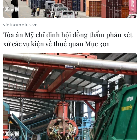
Ukraine đề nghị UAE hỗ trợ bảo đảm
an ninh hàng hải Biển Đen
02/08/2026 12:38
vietnamplus.vn
Tòa án Mỹ chỉ định hội đồng thẩm phán xét
xử các vụ kiện về thuế quan Mục 301
Xem thêm
CƠ QUAN CHỦ QUẢN: THÔNG TẤN XÃ VIỆT NAM
Tổng Biên tập: TRẦN TIẾN DUẨN
Phó Tổng Biên tập: NGUYỄN THỊ TÁM, KHÚC THANH
THỦY