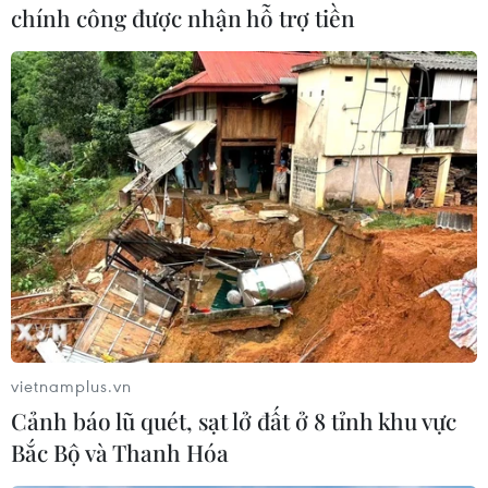
chính công được nhận hỗ trợ tiền
NATO khởi động cuộc tập
trận không quân quy mô
lớn
Ramstein Flag 2026 nâng cao khả
năng sẵn sàng chiến đấu, tăng
cường năng lực răn đe và kiểm
tra khả năng phối hợp tác chiến
đa quốc gia trong các tình huống
khủng hoảng, bảo vệ lãnh thổ
đồng minh.
(TTXVN/Vietnam+)
vietnamplus.vn
Cảnh báo lũ quét, sạt lở đất ở 8 tỉnh khu vực
Bắc Bộ và Thanh Hóa