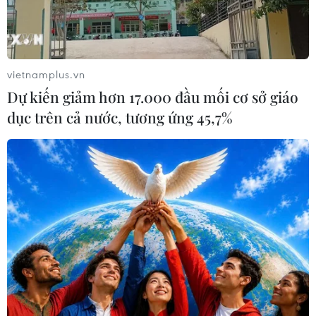
vietnamplus.vn
Dự kiến giảm hơn 17.000 đầu mối cơ sở giáo
dục trên cả nước, tương ứng 45,7%
NATO trước nguy cơ khủng hoảng
lịch sử nếu Mỹ giảm cam kết quân sự
21/05/2026 04:33
Việc Mỹ rút quân khỏi Đức và giảm hiện diện tại châu
Âu đang khiến NATO đối mặt trước nguy cơ khủng
hoảng lịch sử, làm dấy lên lo ngại về tương lai an ninh
của liên minh quân sự này.