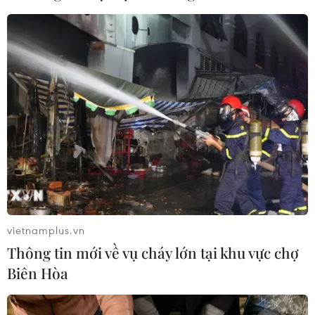
04/08/2026 04:13
Máy bay chở khách nội địa đầu tiên
của Nga hoàn tất chuyến bay thử
nghiệm
04/08/2026 01:25
Bí mật sau những chung cư không
niên hạn ở Pháp
04/08/2026 01:03
vietnamplus.vn
Thông tin mới về vụ cháy lớn tại khu vực chợ
Ukraine tiếp tục dội UAV vào
Biên Hòa
kho hàng của nền tảng bán lẻ lớn tại
Nga