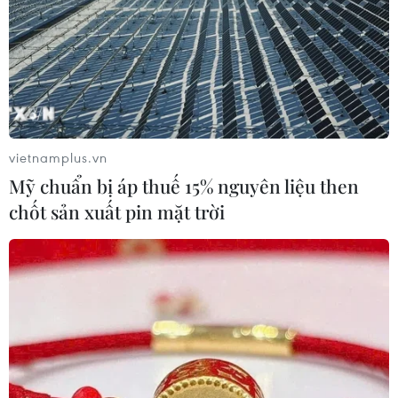
vietnamplus.vn
Mỹ chuẩn bị áp thuế 15% nguyên liệu then
chốt sản xuất pin mặt trời
TIN CÙNG CHUYÊN MỤC
Ba Lan thảo luận việc thành lập căn
cứ quân sự thường trực với Mỹ
06/08/2026 00:06