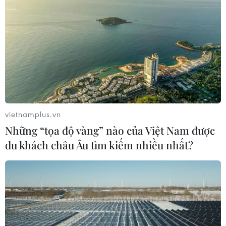
vietnamplus.vn
Những “tọa độ vàng” nào của Việt Nam được
du khách châu Âu tìm kiếm nhiều nhất?