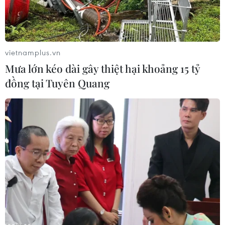
vietnamplus.vn
Mưa lớn kéo dài gây thiệt hại khoảng 15 tỷ
đồng tại Tuyên Quang
Trụ sở NATO tại Brussels, Bỉ. (Ảnh: Kyodo/TTXVN)
Ngày 16/6, Bộ Quốc phòng Thổ Nhĩ Kỳ thông báo
Tổ chức Hiệp ước Bắc Đại Tây Dương (NATO) sẽ
triển khai một hệ thống phòng không tên lửa
SAMP-T của Italy tại tỉnh Konya, miền Trung