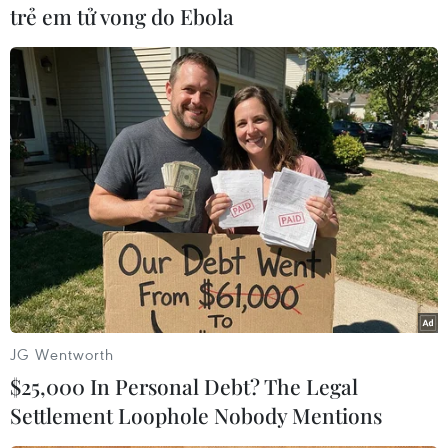
trẻ em tử vong do Ebola
(TTXVN/Vietnam+)
JG Wentworth
#Nga
#bắn hạ
#UAV
#tấn công
#biên giới
$25,000 In Personal Debt? The Legal
Nga
Settlement Loophole Nobody Mentions