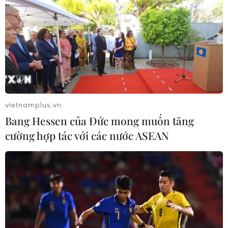
UAV tấn công 2 nhà máy lọc dầu tại tỉnh
vietnamplus.vn
biên giới phía Nam của Nga
Bang Hessen của Đức mong muốn tăng
31/05/2023 08:33
cường hợp tác với các nước ASEAN
Thống đốc tỉnh miền Nam Krasnodar, ông Veniamin
Kondratyev sáng 31/5 cho biết một đám cháy đã bùng
phát tại nhà máy lọc dầu Afipsky ở Kuban do bị máy
bay không người lái (UAV) tấn công.