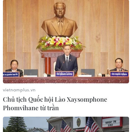
Theo dõi VietnamPlus
TIN LIÊN QUAN
vietnamplus.vn
Chủ tịch Quốc hội Lào Xaysomphone
Phomvihane từ trần