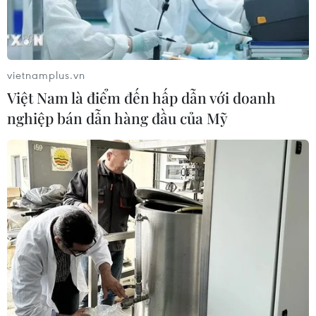
Thổ Nhĩ Kỳ tăng cường truy quét IS,
bắt giữ hơn 100 nghi phạm
07/08/2026 14:55
vietnamplus.vn
Việt Nam là điểm đến hấp dẫn với doanh
nghiệp bán dẫn hàng đầu của Mỹ
Tây Ban Nha triệt phá đường dây
buôn người xuyên Địa Trung Hải
07/08/2026 12:13
Hy Lạp tạm giam một thị trưởng tình
nghi gây thảm họa cháy rừng
07/08/2026 12:02