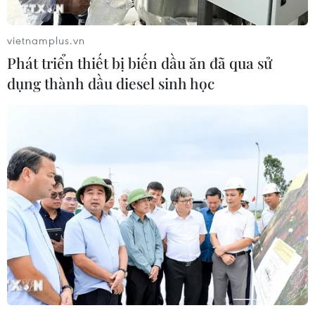
Sri Lanka tăng cường ngăn chặn
trang web cá cược trực tuyến
vietnamplus.vn
07/08/2026 11:39
Phát triển thiết bị biến dầu ăn đã qua sử
dụng thành dầu diesel sinh học
Indonesia nỗ lực khống chế cháy
rừng tại Vườn Quốc gia Núi Bromo
07/08/2026 10:56
Sri Lanka triển khai quân đội sau làn
sóng vượt ngục bất thành
07/08/2026 10:35
Thụy Sĩ khó đạt mục tiêu giảm phát