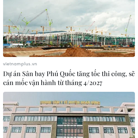
Đà Nẵng: Hỗ trợ 700 triệu đồng cho
đồng bào nghèo xã Hùng Sơn
08/08/2026 09:58
vietnamplus.vn
Vùng 3 Hải quân cứu thành công 1
Dự án Sân bay Phú Quốc tăng tốc thi công, sẽ
nạn nhân bị sóng cuốn tại Mũi Nghê
cán mốc vận hành từ tháng 4/2027
08/08/2026 08:43
Trung Quốc nâng mức ứng phó khẩn
cấp với bão Dolphin
08/08/2026 07:10