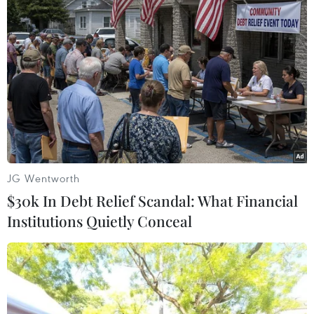
Nga: UAV thả chất nổ gây cháy một trạm
điện tại tỉnh Belgorod
05/06/2023 01:00
Một trạm điện tại tỉnh Belgorod của Nga đã bốc cháy
với nguyên nhân được xác định là do chất nổ được thả
JG Wentworth
từ một máy bay không người lái.
$30k In Debt Relief Scandal: What Financial
Institutions Quietly Conceal