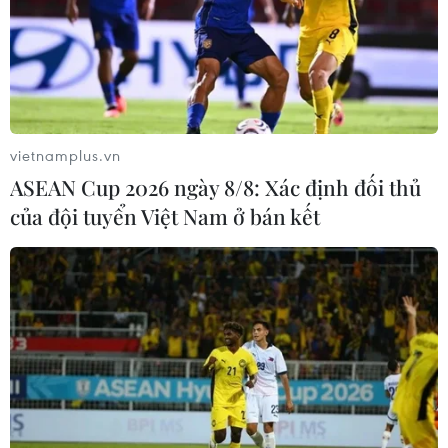
vietnamplus.vn
ASEAN Cup 2026 ngày 8/8: Xác định đối thủ
của đội tuyển Việt Nam ở bán kết
Nga: Thủ đô Moskva bị tấn công bằng
UAV, một số tòa nhà bị hư hại
30/05/2023 15:16
Bộ Quốc phòng Nga cho biết hệ thống tên lửa đất đối
không Pantsir-S của nước này đã bắn hạ 5 trong số 8
UAV tấn công, trong khi 3 UAV còn lại bị vô hiệu hóa