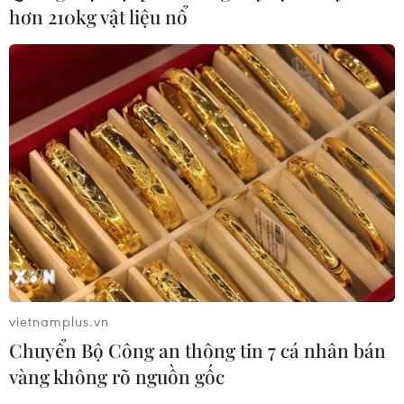
vụ xả súng tại trường học
hơn 210kg vật liệu nổ
07/08/2026 06:37
Thái Lan: Xả súng gây thương vong
tại trường học ở Nonthaburi
07/08/2026 05:12
Nghệ nhân Đặng Văn Hậu
thổi sức sống mới cho nghệ thuật tò
he truyền thống
07/08/2026 03:19
vietnamplus.vn
Chuyển Bộ Công an thông tin 7 cá nhân bán
Sập công trình tại Cuba khiến 2
vàng không rõ nguồn gốc
người tử vong