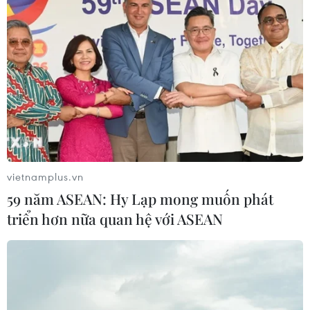
vietnamplus.vn
59 năm ASEAN: Hy Lạp mong muốn phát
triển hơn nữa quan hệ với ASEAN
TIN CÙNG CHUYÊN MỤC
Cộng hòa Dân chủ Congo ghi nhận
hơn 300 trẻ em tử vong do Ebola
08/08/2026 15:21