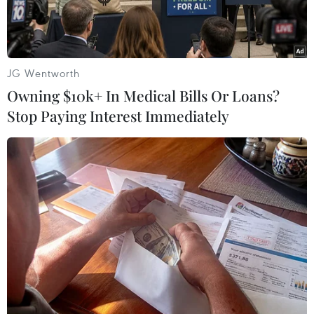
JG Wentworth
Owning $10k+ In Medical Bills Or Loans?
Stop Paying Interest Immediately
Ảnh minh họa. (Ảnh: AFP/TTXVN)
Bộ Quốc phòng Nga tuyên bố đã bắn hạ 58 thiết
bị bay không người lái UAV tấn công vào sáu
tỉnh Belgorod, Briansk, Voronez, Kursk,
Leningrad và Ryazan của Nga trong đêm đến