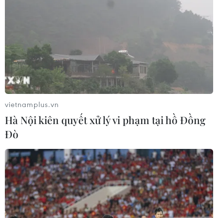
vietnamplus.vn
Hà Nội kiên quyết xử lý vi phạm tại hồ Đồng
Đò