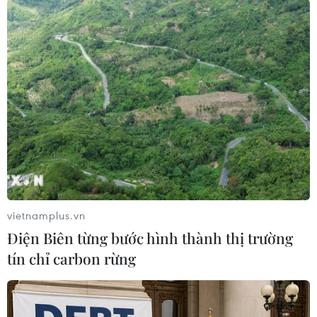
trên toàn thế giới
25/07/2015 23:18
Theo tạp chí National Interest, Nga chính là sự thay thế
tin cậy các sản phẩm của Mỹ với 5 loại vũ khí tốt nhất
có thể bán trên toàn thế giới.
vietnamplus.vn
Điện Biên từng bước hình thành thị trường
tín chỉ carbon rừng