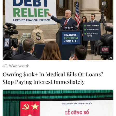
Điểm mặt các loại vũ khí mới nhất được
Nga phô diễn ở Syria
24/11/2015 00:15
Chiến dịch không kích thành công nhằm vào các mục
tiêu ở Syria đã giúp Nga có cơ hội khoe ra kho vũ khí tốt
nhất của nước này, như máy bay ném bom chiến lược
Tu-160, tên lửa Raduga Kh-101.
JG Wentworth
Owning $10k+ In Medical Bills Or Loans?
Stop Paying Interest Immediately