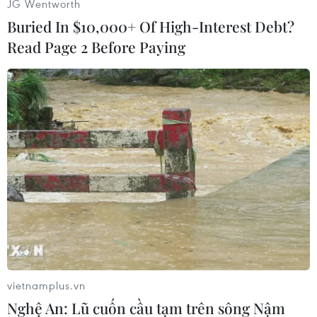
JG Wentworth
Buried In $10,000+ Of High-Interest Debt?
Read Page 2 Before Paying
#Máy lọc nước
#Vũ khí Nga
#Xuất khẩu vũ khí
#Xuất khẩu quốc phòng
#Tổng thống Vladimir Putin
#Đơn đặt hàng
Nga
Theo dõi VietnamPlus
vietnamplus.vn
Nghệ An: Lũ cuốn cầu tạm trên sông Nậm