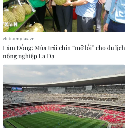
vietnamplus.vn
Lâm Đồng: Mùa trái chín “mở lối” cho du lịch
nông nghiệp La Dạ
Nga quyết định bán cho Algeria 40 "Thợ
săn đêm" chết chóc
18/03/2016 08:48
Hãng tin Interfax ngày 18/3 dẫn nguồn tin trong Cơ