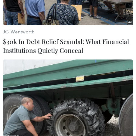
JG Wentworth
$30k In Debt Relief Scandal: What Financial
Institutions Quietly Conceal
Máy bay tiêm kích Su-35 của Nga. (Nguồn: avioners.net)
Reuters đưa tin, ngày 18/5, Giám đốc Cơ quan
Liên bang Nga về Hợp tác Quân sự-Kỹ thuật
(FSVTS), ông Alexander Fomin cho biết cơ quan
này hy vọng sẽ đạt mục tiêu xuất khẩu các loại
vũ khí trị giá 14 tỷ USD đặt ra cho năm 2016.
Theo ông Fomin, tổng giá trị các đơn đặt hàng