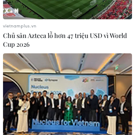
quan quản lý xuất khẩu vũ khí Nga cho biết Nga sẽ
cung cấp 40 trực thăng tấn công MI-28NE cho Algeria
theo một hợp đồng song phương.
vietnamplus.vn
Chủ sân Azteca lỗ hơn 47 triệu USD vì World
Cup 2026
Tổng thống Putin: Công nghiệp quốc