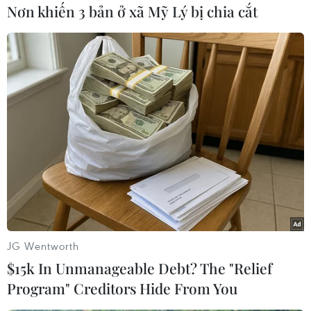
Nơn khiến 3 bản ở xã Mỹ Lý bị chia cắt
TIN LIÊN QUAN
JG Wentworth
$15k In Unmanageable Debt? The "Relief
Program" Creditors Hide From You
Năm loại vũ khí tốt nhất Nga có thể bán