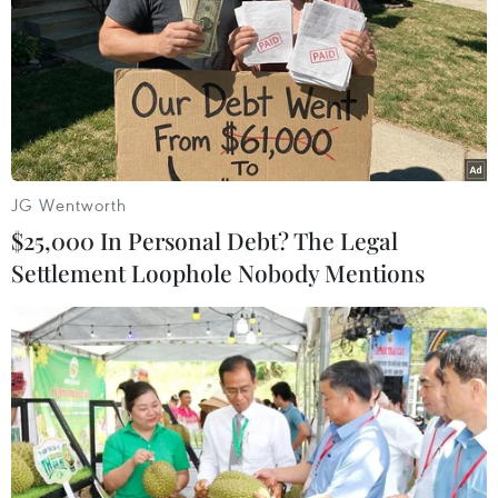
JG Wentworth
$25,000 In Personal Debt? The Legal
Settlement Loophole Nobody Mentions
Nga cung cấp hệ thống tên lửa S-300 cho
Iran vào đầu năm 2016
26/12/2015 01:09
Nga sẽ bàn giao cho Iran hai tổ hợp cấp trung đoàn hệ
thống tên lửa phòng không S-300PMU-2 trị giá hơn 1 tỷ
USD vào tháng 1 và hoàn tất vào tháng 9/2016.