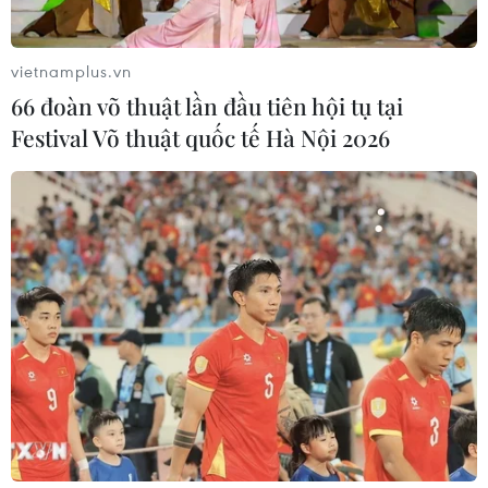
Tây Ban Nha: 100 người thiệt mạng
trong vụ vượt biển ồ ạt vào Ceuta
vietnamplus.vn
06/08/2026 16:03
66 đoàn võ thuật lần đầu tiên hội tụ tại
Festival Võ thuật quốc tế Hà Nội 2026
Đức tuyên án chung thân đối tượng
gây vụ lao xe vào đám đông ở
Munich
06/08/2026 15:57
Nga thúc đẩy đa dạng hóa tuyến vận
tải kết nối châu Á qua Ấn Độ Dương
06/08/2026 15:34
Italy và Hy Lạp trở thành điểm nóng