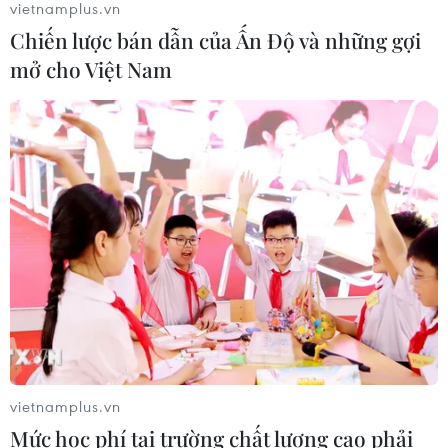
vietnamplus.vn
Chiến lược bán dẫn của Ấn Độ và những gợi
mở cho Việt Nam
CƠ QUAN CHỦ QUẢN: THÔNG TẤN XÃ VIỆT NAM
Tổng Biên tập: TRẦN TIẾN DUẨN
Phó Tổng Biên tập: NGUYỄN THỊ TÁM, KHÚC THANH
THỦY
Sở hữu trí tuệ
Quy định sử dụng
RSS
Hỗ trợ
Ngôn ngữ
TTXVN
Dịch vụ tin
Quảng cáo
Liên hệ
vietnamplus.vn
Mức học phí tại trường chất lượng cao phải