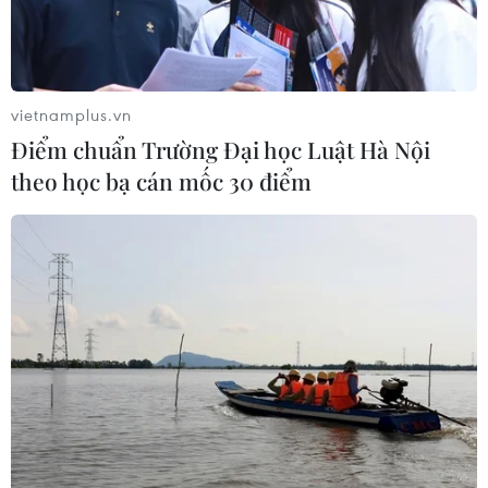
10/06/2020 04:18
Nga xác nhận sẽ mở các cuộc đàm phán với Mỹ trong
tháng này về việc gia hạn một hiệp ước giải trừ vũ khí
hạt nhân, song cảnh báo việc Mỹ yêu cầu phải có sự
vietnamplus.vn
tham gia của Trung Quốc sẽ gây cản trở.
Điểm chuẩn Trường Đại học Luật Hà Nội
theo học bạ cán mốc 30 điểm