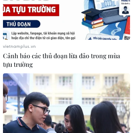
trong một cuộc chạy đua vũ khí hạt nhân.
vietnamplus.vn
Cảnh báo các thủ đoạn lừa đảo trong mùa
tựu trường
Nga và Mỹ sẽ nối lại đàm phán về giải trừ
vũ khí hạt nhân