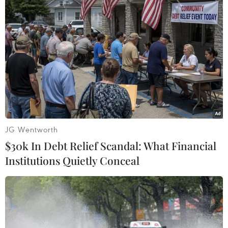
#Sergei Ryabkov
#START
#Hiệp ước
#Kiểm soát vũ khí
#Đàm phán
Mỹ
Nga
Theo dõi VietnamPlus
JG Wentworth
$30k In Debt Relief Scandal: What Financial
Institutions Quietly Conceal
TIN LIÊN QUAN