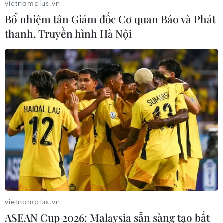
vietnamplus.vn
Bổ nhiệm tân Giám đốc Cơ quan Báo và Phát
thanh, Truyền hình Hà Nội
Nga, Mỹ hy vọng tiếp tục đàm phán về
kiểm soát vũ khí vào cuối tháng 7
23/06/2020 11:22
Hai bên thảo luận về ổn định chiến lược và kiểm soát vũ
khí, trong đó có vấn đề gia hạn Hiệp ước cắt giảm vũ
khí tiến công chiến lược (START) và duy trì ổn định.
vietnamplus.vn
ASEAN Cup 2026: Malaysia sẵn sàng tạo bất