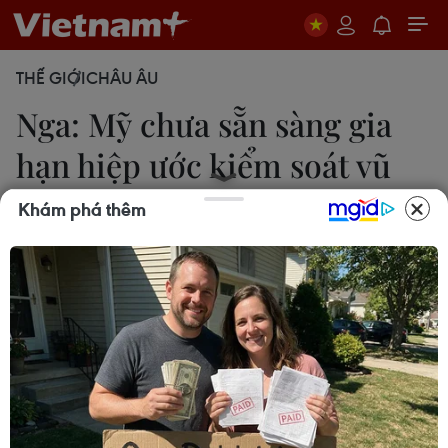
THẾ GIỚI
CHÂU ÂU
Nga: Mỹ chưa sẵn sàng gia
hạn hiệp ước kiểm soát vũ
khí
Khám phá thêm
Vi Diệu
23/06/2020 14:35
Nga cảm thấy Mỹ vẫn chưa muốn gia hạn hiệp
ước START, song hai bên vẫn còn thời gian để tiếp
tục tiến trình đàm phán.