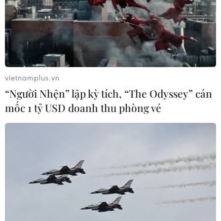
Munich
06/08/2026 15:57
Nga thúc đẩy đa dạng hóa tuyến vận
tải kết nối châu Á qua Ấn Độ Dương
vietnamplus.vn
06/08/2026 15:34
“Người Nhện” lập kỳ tích, “The Odyssey” cán
mốc 1 tỷ USD doanh thu phòng vé
Italy và Hy Lạp trở thành điểm nóng
của virus Tây sông Nile
06/08/2026 13:24
NATO ưu tiên đẩy nhanh chuyển
giao hệ thống phòng không cho
Ukraine