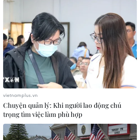
điều phi thực tế.
Ông Ryabkov cho hay, Moskva tôn trọng quan
điểm rõ ràng của Bắc Kinh không tham gia bất
kỳ cuộc đàm phán kiểm soát vũ khí ba bên nào
với Mỹ và Nga./.
(Vietnam+)
vietnamplus.vn
Chuyện quản lý: Khi người lao động chú
trọng tìm việc làm phù hợp