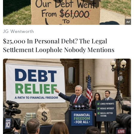
JG Wentworth
$25,000 In Personal Debt? The Legal
Settlement Loophole Nobody Mentions
Thứ trưởng Ngoại giao Nga Sergei Ryabkov. (Ảnh: AFP/TTXVN)
Ngày 23/6, Thứ trưởng Ngoại giao Nga Sergei
Ryabkov cho rằng Mỹ vẫn chưa quyết định về
việc có gia hạn Hiệp ước cắt giảm vũ khí tấn
công chiến lược (START) mới hay không.