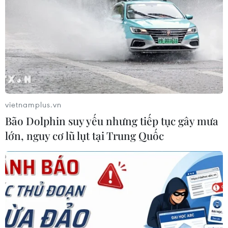
vietnamplus.vn
Bão Dolphin suy yếu nhưng tiếp tục gây mưa
lớn, nguy cơ lũ lụt tại Trung Quốc
Mỹ cảnh báo Nga, Trung Quốc về cuộc
chạy đua vũ khí hạt nhân
22/05/2020 02:47
Đặc phái viên của Mỹ phụ trách đàm phán kiểm soát vũ
khí hạt nhân cho biết nước này sẵn sàng đưa Nga và
Trung Quốc “vào quên lãng” nhằm giành chiến thắng