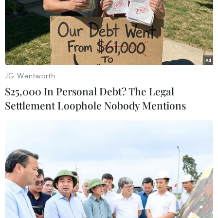
08/08/2026 02:33
Chủ tịch Quốc hội dự kỷ
niệm 70 năm Ngày truyền thống lực
lượng Cảnh sát kinh tế
JG Wentworth
08/08/2026 01:59
$25,000 In Personal Debt? The Legal
Settlement Loophole Nobody Mentions
Áp dụng "luồng xanh" cho nhà đầu
tư dự án hạ tầng công nghiệp phía
Đông Đắk Lắk
08/08/2026 01:45
Quốc hội thảo luận dự án Luật Dầu
khí (sửa đổi), bảo đảm an ninh năng
lượng