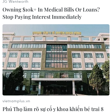
JG Wentworth
Owning $10k+ In Medical Bills Or Loans?
Stop Paying Interest Immediately
#Liên bang Nga
#Nhập khẩu gạo
#Niên vụ
#Nông sản
Nga
Theo dõi VietnamPlus
TIN CÙNG CHUYÊN MỤC
vietnamplus.vn
Sửa đổi Luật Dầu khí: Phân cấp,
Phú Thọ làm rõ sự cố y khoa khiến bé trai 8