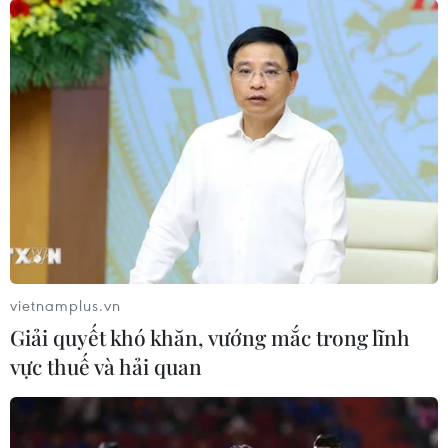
Chuyên gia quốc tế đánh giá tích cực
về tiền đồng của Việt Nam
07/08/2026 12:46
Phép thử sức chống chịu của kinh tế
ASEAN
07/08/2026 12:35
Xem thêm
vietnamplus.vn
Giải quyết khó khăn, vướng mắc trong lĩnh
vực thuế và hải quan