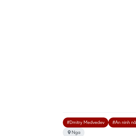
#Dmitry Medvedev
#An ninh n
Nga