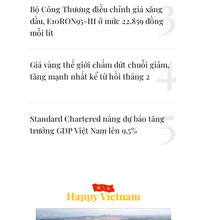
Bộ Công Thương điều chỉnh giá xăng
dầu, E10RON95-III ở mức 22.859 đồng
mỗi lít
Giá vàng thế giới chấm dứt chuỗi giảm,
tăng mạnh nhất kể từ hồi tháng 2
Standard Chartered nâng dự báo tăng
trưởng GDP Việt Nam lên 9,5%