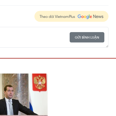
Theo dõi VietnamPlus
GỬI BÌNH LUẬN