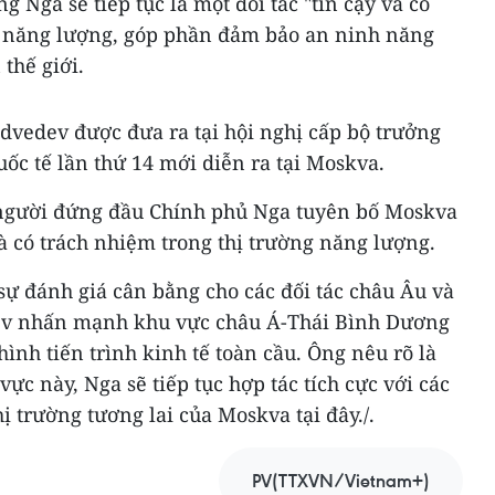
 Nga sẽ tiếp tục là một đối tác "tin cậy và có
c năng lượng, góp phần đảm bảo an ninh năng
thế giới.
vedev được đưa ra tại hội nghị cấp bộ trưởng
c tế lần thứ 14 mới diễn ra tại Moskva.
 người đứng đầu Chính phủ Nga tuyên bố Moskva
và có trách nhiệm trong thị trường năng lượng.
ự đánh giá cân bằng cho các đối tác châu Âu và
ev nhấn mạnh khu vực châu Á-Thái Bình Dương
ình tiến trình kinh tế toàn cầu. Ông nêu rõ là
ực này, Nga sẽ tiếp tục hợp tác tích cực với các
ị trường tương lai của Moskva tại đây./.
PV(TTXVN/Vietnam+)