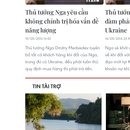
Thủ tướng Nga yêu cầu
Thủ tướn
không chính trị hóa vấn đề
đàm phán
năng lượng
Ukraine
15/05/2014 14:53
14/05/2014 23:3
Thủ tướng Nga Dmitry Medvedev tuyên
Nga sẽ khởi 
bố tất cả khách hàng khí đốt của Nga,
về khí đốt vớ
trong đó có Ukraine, đều phải tuân thủ
đạo mới tại K
quy định mua hàng thì phải trả tiền.
khoản nợ khí