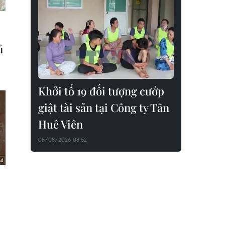
Khởi tố 19 đối tượng cướp
giật tài sản tại Công ty Tân
Huê Viên
08/08/2026 08:52