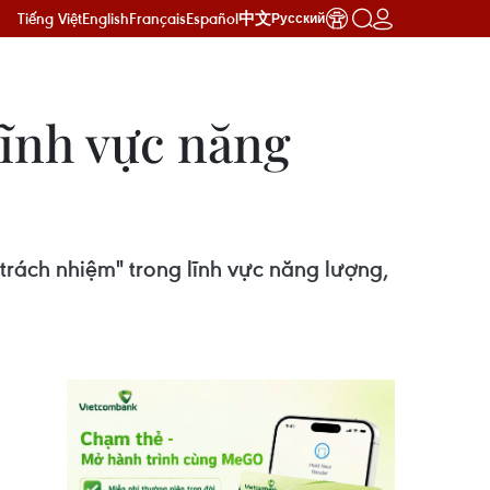
Tiếng Việt
English
Français
Español
中文
Русский
 lĩnh vực năng
trách nhiệm" trong lĩnh vực năng lượng,