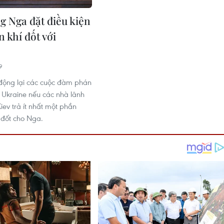
g Nga đặt điều kiện
 khí đốt với
9
động lại các cuộc đàm phán
i Ukraine nếu các nhà lãnh
iev trả ít nhất một phần
 đốt cho Nga.