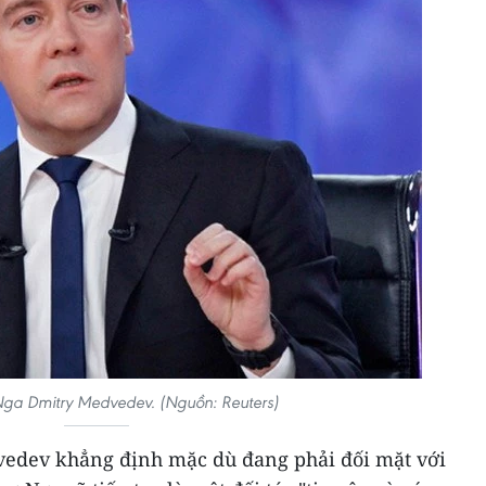
ga Dmitry Medvedev. (Nguồn: Reuters)
edev khẳng định mặc dù đang phải đối mặt với