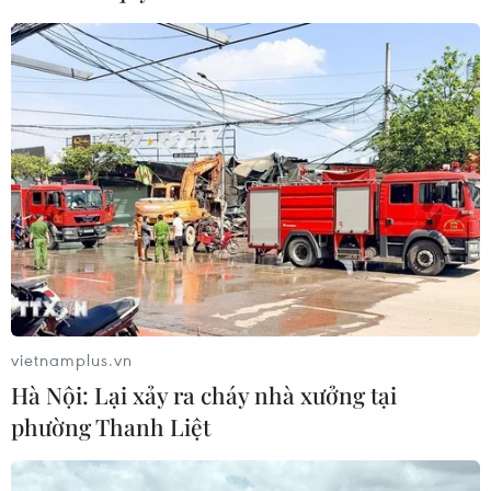
Thái Lan: Xả súng gây thương vong
tại trường học ở Nonthaburi
07/08/2026 05:12
Xây dựng Cộng đồng ASEAN tự
cường, sáng tạo, lấy người dân làm
trung tâm
06/08/2026 23:55
vietnamplus.vn
Hà Nội: Lại xảy ra cháy nhà xưởng tại
Xem thêm
phường Thanh Liệt