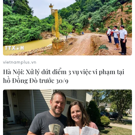
Theo dõi VietnamPlus
TIN LIÊN QUAN
vietnamplus.vn
Hà Nội: Xử lý dứt điểm 3 vụ việc vi phạm tại
hồ Đồng Đò trước 30/9