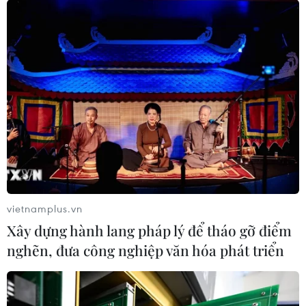
ASEAN nhắm đến các lĩnh vực thế mạnh
của tỉnh Parma Bắc Italy
13/12/2017 13:42
Các doanh nghiệp ASEAN rất quan tâm các lĩnh vực thế
mạnh nổi tiếng của vùng Parma như sản xuất nông
nghiệp, chăn nuôi, hóa mỹ phẩm, chế biến thực phẩm,
đồ uống truyền thống, nghỉ dưỡng, du lịch.
vietnamplus.vn
Xây dựng hành lang pháp lý để tháo gỡ điểm
nghẽn, đưa công nghiệp văn hóa phát triển