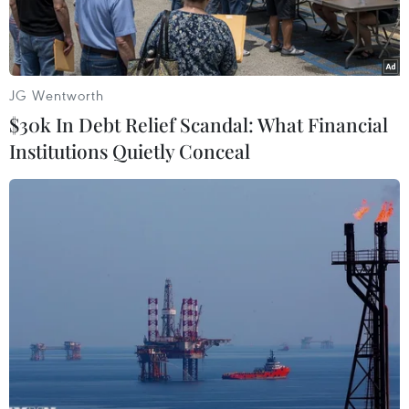
JG Wentworth
$30k In Debt Relief Scandal: What Financial
Institutions Quietly Conceal
Ông Luis David, Quốc vụ khanh Bộ Ngoại giao và Hợp tác
Quốc tế Campuchia phát biểu tại ngày hội. (Ảnh: Chanh
Đa/TTXVN)
Theo phóng viên TTXVN tại Campuchia, ngày
16/12, tại thủ đô Phnom Penh, Bộ Ngoại giao và
Hợp tác Quốc tế Campuchia cùng Đại sứ quán