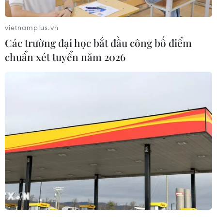
vietnamplus.vn
Các trường đại học bắt đầu công bố điểm
chuẩn xét tuyển năm 2026
Việt Nam dự Hội nghị cấp cao kết nối
ASEAN-Ấn Độ tại New Delhi
11/12/2017 12:52
Ngày 11/12, tại thủ đô New Delhi của Ấn Độ, hội nghị
cấp cao về kết nối ASEAN và Ấn Độ đã được khai mạc
với chủ đề "Động lực cho kết nối số và tự nhiên đối với
châu Á trong thế kỷ 21."