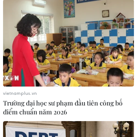
động như nhảy Zumba, các trò chơi vận động
của trẻ em, các trò chơi vận động của người lớn,
khám phá ẩm thực…/.
(Vietnam+)
vietnamplus.vn
Trường đại học sư phạm đầu tiên công bố
điểm chuẩn năm 2026