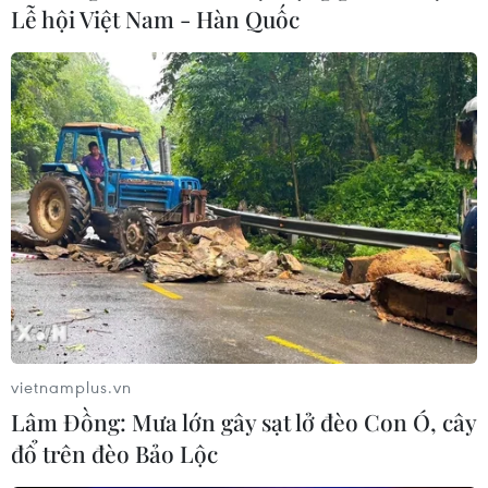
Lễ hội Việt Nam - Hàn Quốc
con người đối với lao động di cư là một trong những
yếu tố quan trọng để thành công trong việc xây dựng
một khu vực an toàn và thịnh vượng.
vietnamplus.vn
Lâm Đồng: Mưa lớn gây sạt lở đèo Con Ó, cây
đổ trên đèo Bảo Lộc