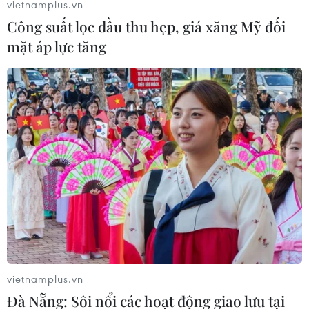
vietnamplus.vn
Công suất lọc dầu thu hẹp, giá xăng Mỹ đối
mặt áp lực tăng
Nâng cao nhận thức trong ASEAN về vấn
đề di cư lao động
vietnamplus.vn
12/12/2017 09:14
Đà Nẵng: Sôi nổi các hoạt động giao lưu tại
Việc nâng cao nhận thức về thúc đẩy và bảo vệ quyền