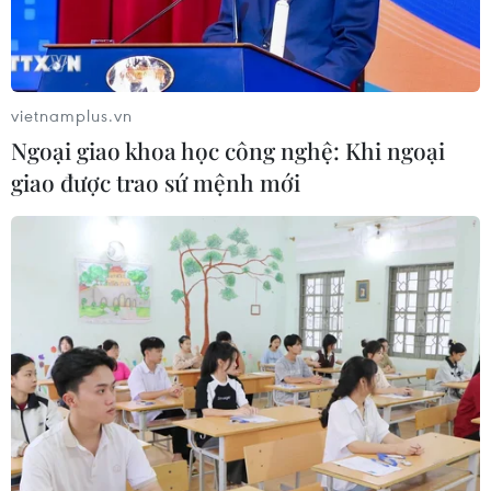
vietnamplus.vn
Ngoại giao khoa học công nghệ: Khi ngoại
Vững bước xây dựng Cộng đồng ASEAN
giao được trao sứ mệnh mới
hướng tới người dân
15/11/2017 07:37
Đảm nhận vai trò Chủ tịch ASEAN 2018, Singapore đặt
trọng tâm hợp tác của ASEAN trong năm tới sẽ là “Nắm
lấy tương lai, hướng tới một Cộng đồng ASEAN tự
cường và sáng tạo."