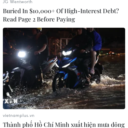
JG Wentworth
nghĩa thiết thực nhằm tăng cường sự hiểu biết,
Buried In $10,000+ Of High-Interest Debt?
thúc đẩy tình đoàn kết, hữu nghị giữa các nước
Read Page 2 Before Paying
thành viên trong Cộng đồng ASEAN.
vietnamplus.vn
Các hoạt động tại Ngày hội gia đình ASEAN. (Ảnh: Chanh
Thành phố Hồ Chí Minh xuất hiện mưa dông
Đa/TTXVN)