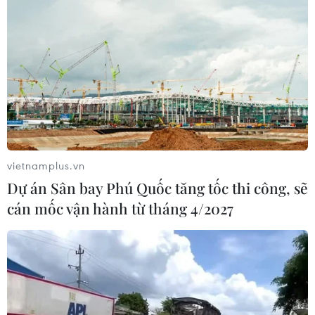
vietnamplus.vn
Dự án Sân bay Phú Quốc tăng tốc thi công, sẽ
cán mốc vận hành từ tháng 4/2027
Các phương tiện vận tải khách
được ra, vào tỉnh Quảng Ninh trở lại
07/02/2021 03:49
Từ 12 giờ ngày 6/2, các phương tiện vận tải chở khách
và ôtô cá nhân sẽ được phép ra, vào tỉnh Quảng Ninh