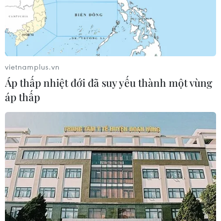
với bệnh nhân COVID-19 nặng
07/02/2021 08:18
Bệnh nhân khó thở phải được coi là bệnh nhân nặng để
phòng ngừa những diễn biến xấu, các bác sỹ điều trị
bệnh nhân COVID-19 phải bám sát Hướng dẫn chẩn
vietnamplus.vn
đoán và điều trị của Bộ Y tế.
Áp thấp nhiệt đới đã suy yếu thành một vùng
áp thấp