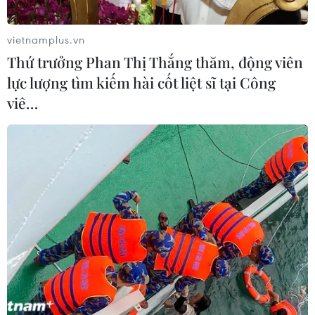
vietnamplus.vn
Thứ trưởng Phan Thị Thắng thăm, động viên
lực lượng tìm kiếm hài cốt liệt sĩ tại Công
viê…
#Quảng Ninh
#COVID-19
#Virus SARS-CoV-2
#Kinh doanh vận tải khách
#Xét nghiệm
Quảng Ninh
Theo dõi VietnamPlus