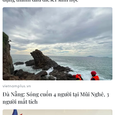
''Các ổ dịch COVID-19 trên cả nước đã
được kiểm soát tốt''
06/02/2021 08:51
"Với nỗ lực cao nhất của chính quyền, nhân dân cũng
như các lực lượng chống dịch tại tất cả các địa phương,
có thể nói cho đến hôm nay 6/2 tình hình dịch bệnh trên
cả nước đã được kiểm soát tốt."
vietnamplus.vn
Đà Nẵng: Sóng cuốn 4 người tại Mũi Nghê, 3
người mất tích