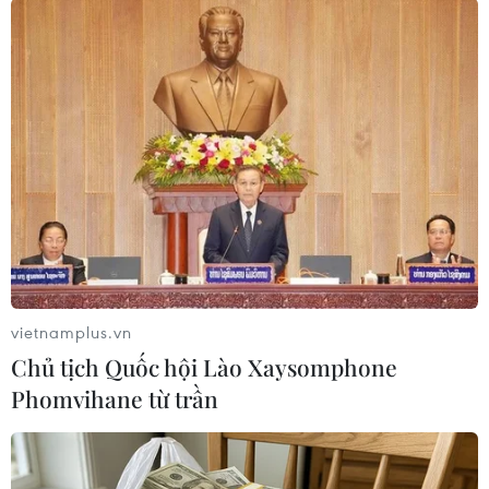
văn 931/VPCP-KGVX Văn phòng Chính phủ
truyền đạt ý kiến của Thủ tướng Chính phủ chỉ
đạo Ủy ban Nhân dân tỉnh, thành phố Trung
ương: quyết định áp dụng các biện pháp phòng,
chống dịch phù hợp với mức nguy cơ của từng
khu vực trên địa bàn, đảm bảo khoanh vùng,
cách ly, phong tỏa ở phạm vi gọn nhất.
Văn bản của Văn phỏng chính phủ nhấn mạnh,
hạn chế tối đa các tác động bất lợi đến đời sống,
sinh hoạt của nhân dân và sản xuất kinh doanh,
nhất là hoạt động vận chuyển hành khách, hàng
vietnamplus.vn
hóa, nguyên liệu sản xuất trong dịp Tết Nguyên
Chủ tịch Quốc hội Lào Xaysomphone
đán; Có biện pháp cụ thể tạo thuận lợi cho nhân
Phomvihane từ trần
dân tiêu thụ hàng hóa, nông sản, nhất là tại
vùng có dịch, vùng phong tỏa.
Mặc dù, tỉnh Quảng Ninh có chủ trương vận