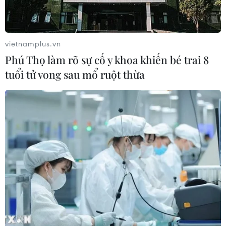
vietnamplus.vn
Phú Thọ làm rõ sự cố y khoa khiến bé trai 8
tuổi tử vong sau mổ ruột thừa