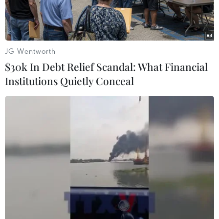
JG Wentworth
$30k In Debt Relief Scandal: What Financial
Institutions Quietly Conceal
(Ảnh: Văn Đức/TTXVN)
Tối 7/2, Ủy ban Nhân dân tỉnh Quảng Ninh ra
công văn hỏa tốc số 788/UBND-GT1 về việc điều
chỉnh phương án tổ chức hoạt động vận tải phục
vụ phòng chống dịch COVID-19 trên địa bàn.