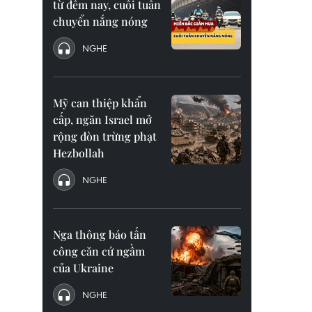
từ đêm nay, cuối tuần
chuyển nắng nóng
NGHE
Mỹ can thiệp khẩn
cấp, ngăn Israel mở
rộng đòn trừng phạt
Hezbollah
NGHE
Nga thông báo tấn
công căn cứ ngầm
của Ukraine
NGHE