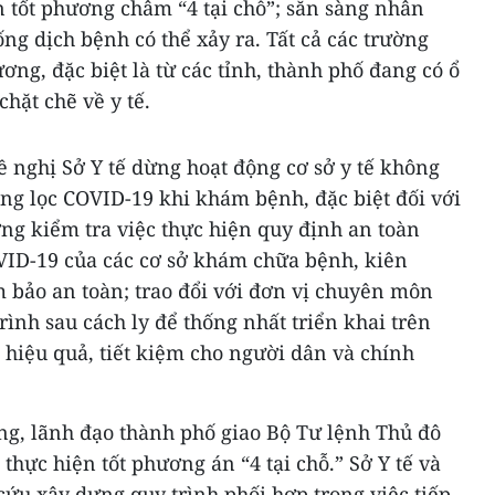
ện tốt phương châm “4 tại chỗ”; sẵn sàng nhân
ống dịch bệnh có thể xảy ra. Tất cả các trường
ơng, đặc biệt là từ các tỉnh, thành phố đang có ổ
hặt chẽ về y tế.
nghị Sở Y tế dừng hoạt động cơ sở y tế không
ng lọc COVID-19 khi khám bệnh, đặc biệt đối với
ng kiểm tra việc thực hiện quy định an toàn
ID-19 của các cơ sở khám chữa bệnh, kiên
 bảo an toàn; trao đổi với đơn vị chuyên môn
rình sau cách ly để thống nhất triển khai trên
 hiệu quả, tiết kiệm cho người dân và chính
rung, lãnh đạo thành phố giao Bộ Tư lệnh Thủ đô
thực hiện tốt phương án “4 tại chỗ.” Sở Y tế và
cứu xây dựng quy trình phối hợp trong việc tiếp