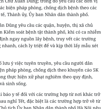
ch Chử Xuân Dũng; trong đó yêu cầu các đơn vị
các biện pháp phòng, chống dịch bệnh theo các
Y tế, Thành ủy, Ủy ban Nhân dân thành phố.
ân Dũng yêu cầu các quận, huyện, thị xã chủ
m Kiểm soát bệnh tật thành phố, khi có ca nhiễm
định ngay nguồn lây bệnh, truy vết các trường
nhanh, cách ly triệt để và kịp thời lấy mẫu xét
ố lưu ý việc tuyên truyền, yêu cầu người dân
iện pháp phòng, chống dịch theo khuyến cáo 5K
ông thực hiện xử phạt nghiêm theo quy định,
và sinh sống.
 báo y tế đối với các trường hợp từ nơi khác trở
au nghỉ Tết, đặc biệt là các trường hợp trở về từ
 Chủ tịch Ủy ban Nhân dân thành phố Hà Nội nêu