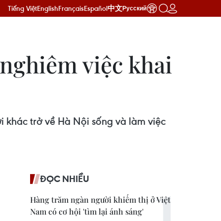
Tiếng Việt
English
Français
Español
中文
Русский
 nghiêm việc khai
i khác trở về Hà Nội sống và làm việc
ĐỌC NHIỀU
Hàng trăm ngàn người khiếm thị ở Việt
Nam có cơ hội 'tìm lại ánh sáng'