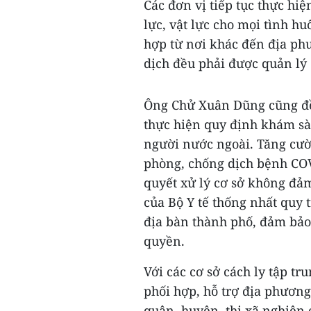
Các đơn vị tiếp tục thực hi
lực, vật lực cho mọi tình hu
hợp từ nơi khác đến địa phư
dịch đều phải được quản lý c
Ông Chử Xuân Dũng cũng đề 
thực hiện quy định khám sà
người nước ngoài. Tăng cườ
phòng, chống dịch bệnh COV
quyết xử lý cơ sở không đảm
của Bộ Y tế thống nhất quy t
địa bàn thành phố, đảm bảo
quyền.
Với các cơ sở cách ly tập t
phối hợp, hỗ trợ địa phương 
quận, huyện, thị xã nghiên 