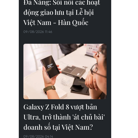
Đà Nẵng: Sôi nổi các hoạt
động giao lưu tại Lễ hội
Việt Nam - Hàn Quốc
09/08/2026 11:46
Galaxy Z Fold 8 vượt bản
Ultra, trở thành 'át chủ bài'
doanh số tại Việt Nam?
09/08/2026 04:14