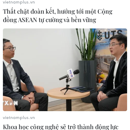
vietnamplus.vn
quan đến mâu thuẫn tình cảm, mê tín dị đoan và tuyên
Thắt chặt đoàn kết, hướng tới một Cộng
các mức án nghiêm khắc với các bị cáo.
đồng ASEAN tự cường và bền vững
vietnamplus.vn
Khoa học công nghệ sẽ trở thành động lực