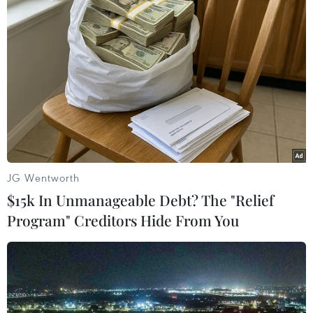
JG Wentworth
$15k In Unmanageable Debt? The "Relief
Program" Creditors Hide From You
#Công an Thành phố Hồ Chí Minh
#vụ án giết người tại phường Hiệp Bình
#vụ án giết người
Tp. Hồ Chí Minh