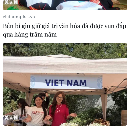
vietnamplus.vn
Bền bỉ gìn giữ giá trị văn hóa đã được vun đắp
qua hàng trăm năm
Tây Ninh: Xét xử hai vụ án về hành vi giết
người, gây xôn xao dư luận
22/04/2026 11:37
Tòa án nhân dân tỉnh Tây Ninh mở các phiên tòa xét xử
sơ thẩm các vụ án giết người gây xôn xao dư luận, liên