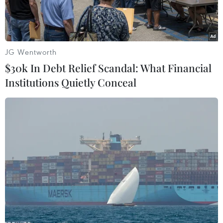
JG Wentworth
$30k In Debt Relief Scandal: What Financial
Institutions Quietly Conceal
Đối tượng Thạch Kim Thái tại cơ quan công an. (Ảnh: TTXVN
phát)
Chiều 8/7, Công an Thành phố Hồ Chí Minh cho
biết, các đơn vị nghiệp vụ đã nhanh chóng điều
tra, làm rõ vụ án giết người xảy ra tại phường