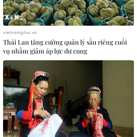
vietnamplus.vn
Thái Lan tăng cường quản lý sầu riêng cuối
vụ nhằm giảm áp lực dư cung
Anh: Nghi phạm vụ đâm dao ở London bị
buộc tội âm mưu giết người
01/05/2026 11:11
Nghi phạm vụ đâm dao nhằm vào cộng đồng người Do
Thái tại London bị buộc tội âm mưu giết người, trong khi
cảnh sát điều tra theo hướng khủng bố giữa lúc các
hành vi thù ghét tôn giáo gia tăng.