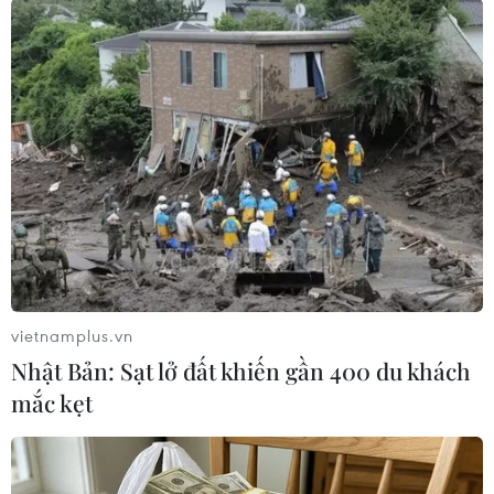
theo quy định của pháp luật.
Lào Cai: Nghi
phạm giết người bị bắt giữ
sau 8 giờ gây án
Hù A San (sinh năm 1991) - nghi
phạm giết bé trai 12 tuổi tại xã
Hợp Thành, tỉnh Lào Cai đã bị lực
lượng chức năng bắt giữ khi đang
cố thủ trên thác nước trong rừng
vietnamplus.vn
sâu.
Nhật Bản: Sạt lở đất khiến gần 400 du khách
mắc kẹt
(TTXVN/Vietnam+)