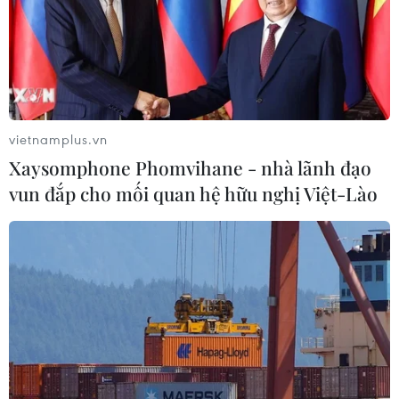
vietnamplus.vn
Xaysomphone Phomvihane - nhà lãnh đạo
vun đắp cho mối quan hệ hữu nghị Việt-Lào
TIN CÙNG CHUYÊN MỤC
Chuyển Bộ Công an thông tin 7 cá
nhân bán vàng không rõ nguồn gốc
08/08/2026 14:37