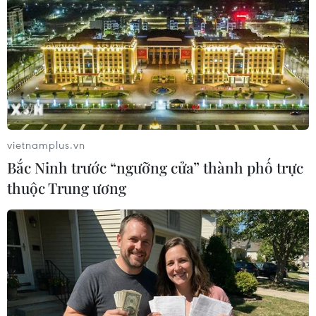
Theo dõi VietnamPlus
vietnamplus.vn
TIN LIÊN QUAN
Bắc Ninh trước “ngưỡng cửa” thành phố trực
thuộc Trung ương