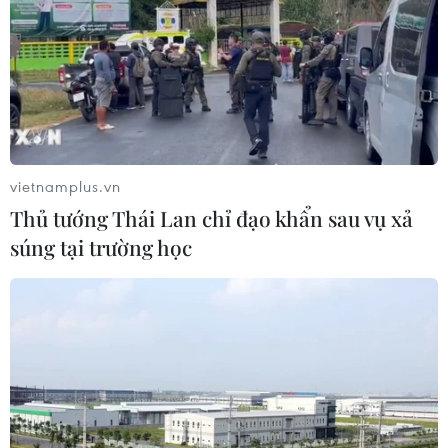
phạm có tổ chức
04/08/2026 14:24
Điều gì chờ đợi đồng yen sau cái bắt
tay giữa Mỹ-Nhật?
04/08/2026 14:11
vietnamplus.vn
Thủ tướng Thái Lan chỉ đạo khẩn sau vụ xả
súng tại trường học
ASC 2026: Tiếp lửa đam mê khoa học
cho thế hệ trẻ Việt Nam
04/08/2026 14:08
Ngành Trí tuệ Nhân tạo của Trung
Quốc vượt mốc 1.200 tỷ NDT trong