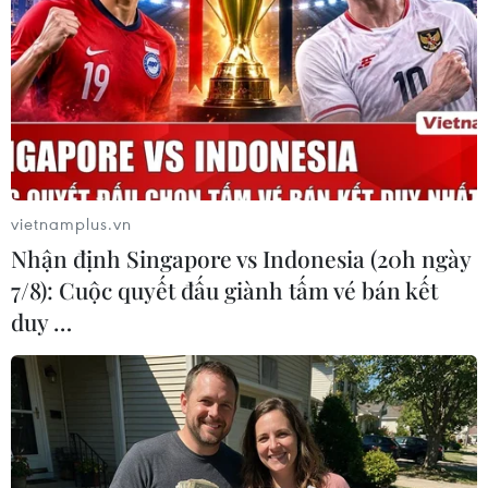
Triều Tiên, Nhật Bản nối lại đàm phán tại
vietnamplus.vn
Trung Quốc
Nhận định Singapore vs Indonesia (20h ngày
19/03/2014 08:28
7/8): Cuộc quyết đấu giành tấm vé bán kết
Ngày 19/3 tại Trung Quốc, các quan chức chính phủ và
duy …
Hội Chữ thập Đỏ đến từ Triều Tiên và Nhật Bản đã nối
lại đàm phán.