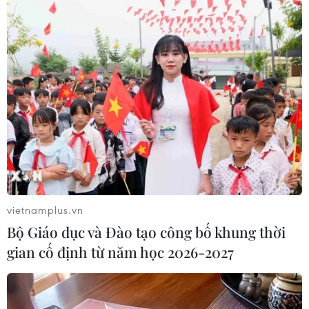
Nhật Bản-Triều Tiên đàm phán lần đầu kể
từ năm 2012
30/03/2014 03:54
Ngày 30/3, Nhật Bản và Triều Tiên đã tiến hành cuộc
đàm phán cấp chính phủ lần đầu tiên kể từ tháng
11/2012.
vietnamplus.vn
Bộ Giáo dục và Đào tạo công bố khung thời
gian cố định từ năm học 2026-2027