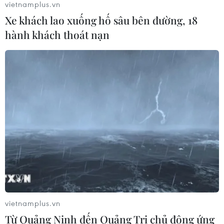
Điện thoại: (024) 39411349 - (024) 39411348, Fax: (024)
vietnamplus.vn
39411348
Xe khách lao xuống hố sâu bên đường, 18
Email:
vietnamplus2008@gmail.com
hành khách thoát nạn
© Bản quyền thuộc về VietnamPlus, TTXVN. Cấm sao chép dưới
mọi hình thức nếu không có sự chấp thuận bằng văn bản.
vietnamplus.vn
Từ Quảng Ninh đến Quảng Trị chủ động ứng