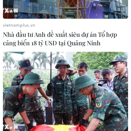
phán tiếp theo về vấn đề liên quan tới các công dân
Nhật bị Triều Tiên bắt cóc.
vietnamplus.vn
Nhà đầu tư Anh đề xuất siêu dự án Tổ hợp
cảng biển 18 tỷ USD tại Quảng Ninh