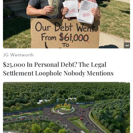
JG Wentworth
$25,000 In Personal Debt? The Legal
Settlement Loophole Nobody Mentions
Nhật Bản-Triều Tiên họp không chính
thức ở Trung Quốc
03/03/2014 14:05
Các quan chức chính phủ Nhật Bản và Triều Tiên thảo
luận không chính thức bên lề cuộc họp của Hội Chữ
thập Đỏ hai nước tại Trung Quốc.