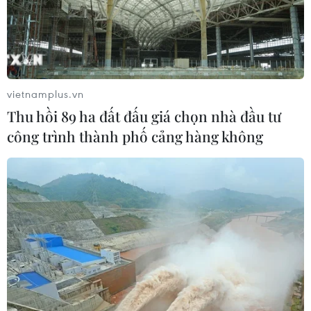
07/08/2026 04:28
Mở ra giai đoạn triển khai thực chất
quan hệ giữa Việt Nam và Australia
vietnamplus.vn
07/08/2026 01:27
Thu hồi 89 ha đất đấu giá chọn nhà đầu tư
công trình thành phố cảng hàng không
Ấn Độ thử thành công tên lửa đạn
đạo Agni-4, tầm bắn 4.000 km
06/08/2026 23:17
Hàn Quốc tái khẳng định mục tiêu
chung sống hòa bình với Triều Tiên
06/08/2026 15:33