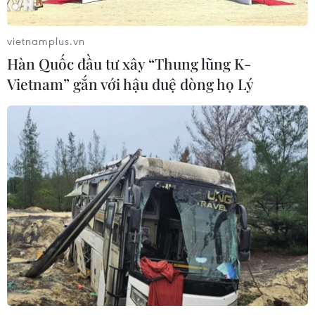
Phó Tổng Biên tập: NGUYỄN THỊ TÁM, KHÚC THANH
THỦY
vietnamplus.vn
Hàn Quốc đầu tư xây “Thung lũng K-
Sở hữu trí tuệ
Quy định sử dụng
Vietnam” gắn với hậu duệ dòng họ Lý
RSS
Hỗ trợ
Ngôn ngữ
TTXVN
Dịch vụ tin
Quảng cáo
Liên hệ
Giấy phép số: 1374/GP-BTTTT do Bộ Thông tin và Truyền thông
cấp ngày 11/9/2008.
Quảng cáo: Phó TBT Nguyễn Thị Tám: 093.5958688, Email:
tamvna@gmail.com