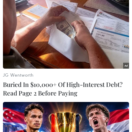
Nhật Bản-Triều Tiên nối lại đàm phán liên
chính phủ
20/03/2014 03:37
Nhật Bản và Triều Tiên đã nhất trí nối lại các cuộc đàm
phán liên chính phủ chính thức lần đầu tiên kể từ hồi
JG Wentworth
tháng 11/2010 vào thời gian "sớm nhất có thể."
Buried In $10,000+ Of High-Interest Debt?
Read Page 2 Before Paying