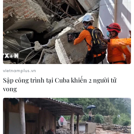
vietnamplus.vn
Sập công trình tại Cuba khiến 2 người tử
vong
TIN CÙNG CHUYÊN MỤC
Trung Quốc hoàn thành bản đồ địa
chất mới của toàn bộ Mặt Trăng