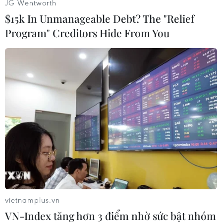
JG Wentworth
$15k In Unmanageable Debt? The "Relief
Program" Creditors Hide From You
#Triều Tiên
#Nhật Bản
#Thụy Điển
#Fumio Kishida
#Hội đàm
#Quan hệ ngoại giao
#Bắt cóc
Nhật Bản
Triều Tiên
vietnamplus.vn
VN-Index tăng hơn 3 điểm nhờ sức bật nhóm
Theo dõi VietnamPlus