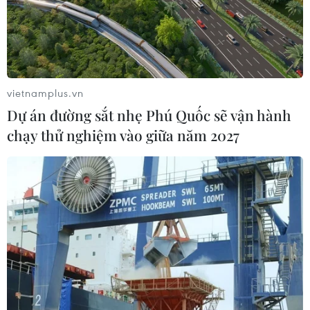
vietnamplus.vn
Dự án đường sắt nhẹ Phú Quốc sẽ vận hành
chạy thử nghiệm vào giữa năm 2027
Nhật Bản - Triều Tiên sẽ tiếp tục tổ chức
đàm phán
16/11/2012 12:33
Nhật Bản và Triều Tiên sẽ tiếp tục tổ chức vòng đàm