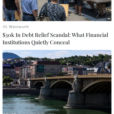
JG Wentworth
$30k In Debt Relief Scandal: What Financial
Institutions Quietly Conceal
Nhật Bản và Triều Tiên tổ chức hội đàm tại Đại sứ quán Triều
Tiên ở Bắc Kinh ngày 30/3. (Nguồn: AFP)
Theo Kyodo, ngày 19/5, Ngoại trưởng Nhật Bản
Fumio Kishida cho biết nước này và Triều Tiên
sẽ tổ chức hội đàm vào ngày 26-28/5 tới tại thủ
đô Stockholm của Thụy Điển.