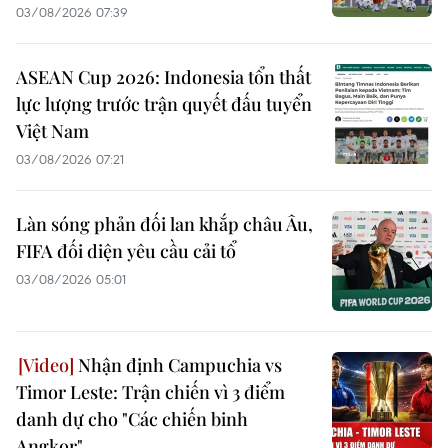
03/08/2026 07:39
ASEAN Cup 2026: Indonesia tổn thất
lực lượng trước trận quyết đấu tuyển
Việt Nam
03/08/2026 07:21
Làn sóng phản đối lan khắp châu Âu,
FIFA đối diện yêu cầu cải tổ
03/08/2026 05:01
Nhận định Campuchia vs
Timor Leste: Trận chiến vì 3 điểm
danh dự cho "Các chiến binh
Angkor"