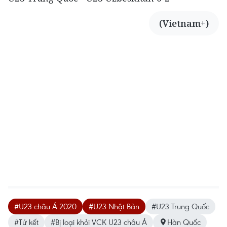
(Vietnam+)
#U23 châu Á 2020
#U23 Nhật Bản
#U23 Trung Quốc
#Tứ kết
#Bị loại khỏi VCK U23 châu Á
Hàn Quốc