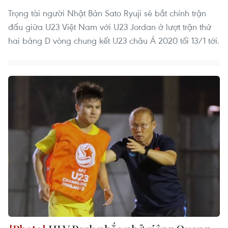
Trọng tài người Nhật Bản Sato Ryuji sẽ bắt chính trận
đấu giữa U23 Việt Nam với U23 Jordan ở lượt trận thứ
hai bảng D vòng chung kết U23 châu Á 2020 tối 13/1 tới.