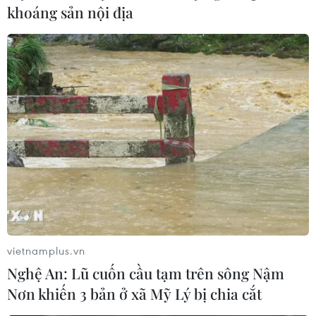
thế cùa các đảng cực hữu chống người di cư
khoáng sản nội địa
trên chính trường nhiều nước châu Âu, đang
cho thấy “bài toán” người di cư ngày càng trở
nên hóc búa.
Bên cạnh đó, nguyên nhân gốc rễ dẫn đến làn
sóng di cư - các cuộc xung đột, chiến tranh và
nghèo đói, đặc biệt tại Trung Đông và Bắc Phi -
vẫn chưa được giải quyết. Chừng nào các quốc
gia ở khu vực lân cận châu Âu còn chìm trong
bạo lực, bất ổn và khủng hoảng, thì chừng đó
không thể nghĩ tới chuyện giảm lượng người
tìm đường tị nạn tới châu Âu.
vietnamplus.vn
Rõ ràng cuộc khủng hoảng di cư được xem là tồi
Nghệ An: Lũ cuốn cầu tạm trên sông Nậm
tệ nhất kể từ Chiến tranh Thế giới thứ hai vấn
Nơn khiến 3 bản ở xã Mỹ Lý bị chia cắt
đang tiếp tục gây bất ổn “lục địa già." Những