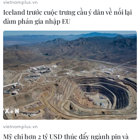
vietnamplus.vn
Iceland trước cuộc trưng cầu ý dân về nối lại
đàm phán gia nhập EU
Sự kiện Anh lựa chọn rời khỏi EU gây chấn động. (Nguồn: Times
Higher Education)
Kết quả một loạt cuộc bầu cử ở châu Âu, trong
đó có thất bại của liên minh cầm quyền ở Đức
vietnamplus.vn
trong cuộc bầu cử cấp bang, cùng với sự thắng
Mỹ chi hơn 2 tỷ USD thúc đẩy ngành pin và