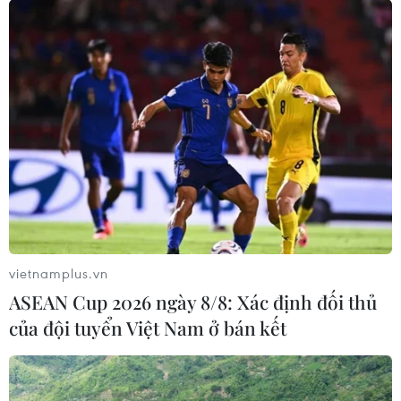
lúng túng của EU trong việc giải quyết vấn đề
người di cư một lần nữa bộc lộ những chia rẽ,
rạn nứt trong nội bộ khối.
Trong bối cảnh EU còn quá nhiều mối bận tâm,
bao gồm cả vấn đề an ninh, nguy cơ khủng bố,
kinh tế phục hồi chưa bền vững, cuộc khủng
hoảng người di cư có lẽ vẫn là một trong những
"hồ sơ gai góc" của châu Âu trong năm 2017./.
(TTXVN/Vietnam+)
vietnamplus.vn
ASEAN Cup 2026 ngày 8/8: Xác định đối thủ
của đội tuyển Việt Nam ở bán kết