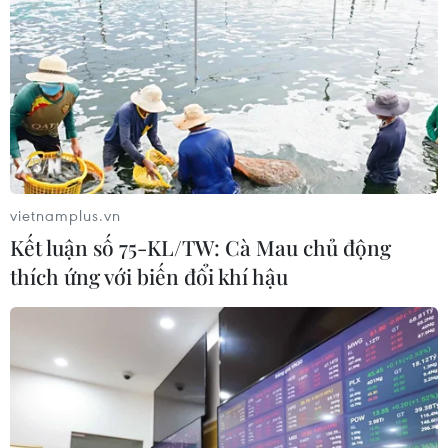
vietnamplus.vn
Kết luận số 75-KL/TW: Cà Mau chủ động
thích ứng với biến đổi khí hậu