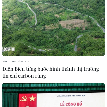
#Thuốc đặc trị
#Anh rời EU
#Brexit
#Trưng cầu dân ý
#Khủng hoảng nhập cư
#Người tị nạn
#Miễn thị thực
#Địa Trung Hải
vietnamplus.vn
Điện Biên từng bước hình thành thị trường
tín chỉ carbon rừng
Theo dõi VietnamPlus