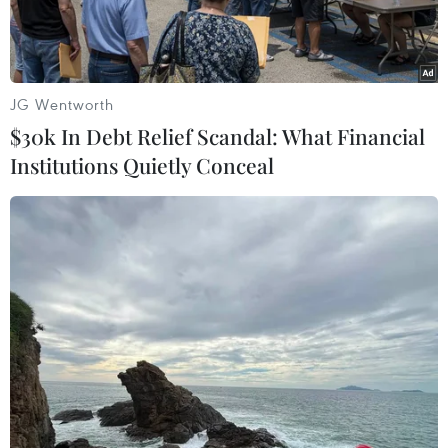
JG Wentworth
$30k In Debt Relief Scandal: What Financial
Institutions Quietly Conceal
Người tị nạn Syria tìm cách vượt biên trái phép qua khu vực
biên giới Hy Lạp-Macedonia. (Nguồn: AFP/TTXVN)
Cuộc khủng hoảng người di cư bùng phát 2 năm
trước tới thời điểm này vẫn được coi là một