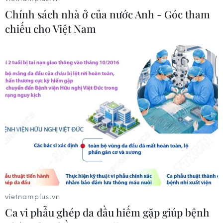
Chính sách nhà ở của nước Anh - Góc tham
Nga thông báo tấn công căn
chiếu cho Việt Nam
cứ ngầm của Ukraine
06/08/2026 16:21
Tây Ban Nha: 100 người thiệt mạng
trong vụ vượt biển ồ ạt vào Ceuta
06/08/2026 16:03
Đức tuyên án chung thân đối tượng
gây vụ lao xe vào đám đông ở
Munich
vietnamplus.vn
06/08/2026 15:57
Ca vi phẫu ghép da đầu hiếm gặp giúp bệnh