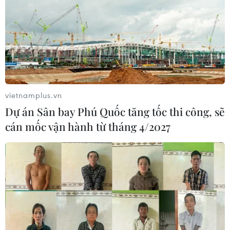
16/12/2016 23:05
Ông Donald Trump đắc cử Tổng thống Mỹ, người dân
Anh bỏ phiếu để quyết định việc Anh rời khỏi Liên minh
châu Âu (EU) là hai trong số những sự kiện nổi bật của
thế giới trong năm 2016.
vietnamplus.vn
Dự án Sân bay Phú Quốc tăng tốc thi công, sẽ
cán mốc vận hành từ tháng 4/2027