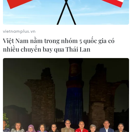
nước EU lúng túng mà còn làm xuất hiện tư
tưởng bài ngoại ở một số nơi. Tại Bulgaria,
người dân biểu tình yêu cầu cách ly người nhập
cư, trong khi đảng cực hữu ở Pháp kêu gọi chấm
vietnamplus.vn
dứt giáo dục miễn phí cho con em người nước
Việt Nam nằm trong nhóm 5 quốc gia có
ngoài nhập cư trái phép vào nước này.
nhiều chuyến bay qua Thái Lan
Đặc biệt, hàng loạt vụ tấn công khủng bố và bạo
lực ở châu Âu có liên quan tới người nhập cư và
tị nạn, đang khiến tâm lý “bài nhập cư” ngày
càng gia tăng ở các nước EU.
Từ vụ khoảng 1.200 phụ nữ Đức bị tấn công tình
dục trong đêm Giao thừa 2016 ở hàng loạt thành
phố, đến những vụ đánh bom khủng bố ở Bỉ
tháng hồi tháng 3, tấn công bằng xe tải ở Pháp
hồi tháng Bảy... thủ phạm đều được xác định là