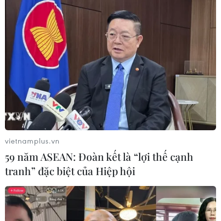
vietnamplus.vn
59 năm ASEAN: Đoàn kết là “lợi thế cạnh
tranh” đặc biệt của Hiệp hội