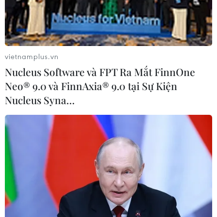
vietnamplus.vn
Nucleus Software và FPT Ra Mắt FinnOne
Neo® 9.0 và FinnAxia® 9.0 tại Sự Kiện
Nucleus Syna…
TIN CÙNG CHUYÊN MỤC
Iceland trước cuộc trưng cầu ý dân
về nối lại đàm phán gia nhập EU