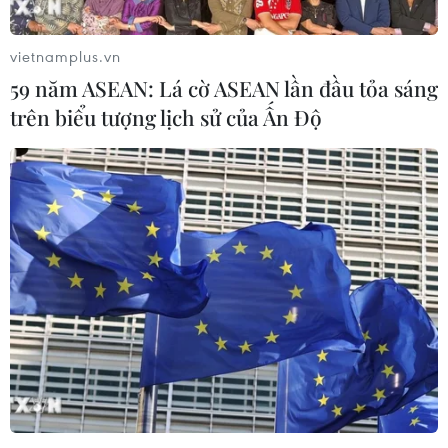
người nhập cư.
Ngay cả nước Đức, quốc gia đi đầu trong việc
vietnamplus.vn
tiếp nhận người nhập cư, cũng không tránh
59 năm ASEAN: Lá cờ ASEAN lần đầu tỏa sáng
được những vụ tấn công tương tự. Thực trạng
trên biểu tượng lịch sử của Ấn Độ
này đang gióng lên hồi chuông cảnh báo về
nguy cơ những phần tử Hồi giáo cực đoan có
thể đội lốt người di cư đến châu Âu để thực hiện
các vụ tấn công khủng bố.
Ngoài các thách thức về an ninh và xã hội, cuộc
khủng hoảng di cư còn kéo theo các nguy cơ
chính trị, tác động tới nhiều nước châu Âu. Tâm
lý phản đối người nhập cư được xem là một
trong những nguyên nhân dẫn đến sự kiện
Brexit (Anh lựa chọn rời khỏi EU) gây chấn
động.