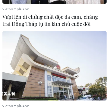
vietnamplus.vn
Vượt lên di chứng chất độc da cam, chàng
trai Đồng Tháp tự tin làm chủ cuộc đời
Điểm lại 10 sự kiện thế giới
nổi bật trong năm 2016
25/12/2016 12:48
Một năm 2016 khép lại với nhiều biến động, các sự kiện
quan trọng nối tiếp nhau như: Tòa Trọng tài bác bỏ yêu
sách của Trung Quốc ở Biển Đông, Lãnh tụ cách mạng
Cuba Fidel Castro qua đời...
vietnamplus.vn