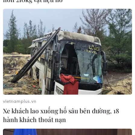
ông Donald Trump bất ngờ giành chiến thắng tại cuộc
bầu cử Mỹ, Hồ sơ Panama nằm trong số những sự kiện
thế giới do TTXVN vừa bình chọn.
vietnamplus.vn
Xe khách lao xuống hố sâu bên đường, 18
hành khách thoát nạn