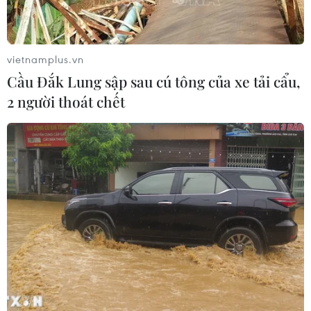
vietnamplus.vn
Cầu Đắk Lung sập sau cú tông của xe tải cẩu,
2 người thoát chết
Hết giảm lệ phí trước bạ, nửa cuối năm
2022 thị trường ôtô sẽ ra sao?
16/06/2022 07:49
Trong bối cảnh hết hạn chính sách giảm 50% lệ phí
trước bạ cùng với 'cơn bão' thiếu hụt linh kiện đang diễn
ra, thị trường ôtô Việt trong nửa nằm còn lại của 2022 sẽ
phải đối mặt với nhiều thách thức.