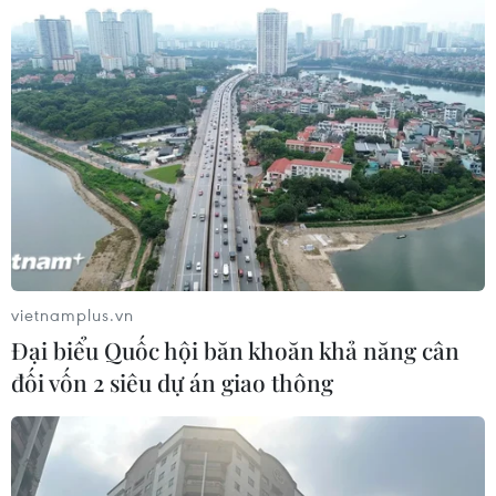
Thiếu hụt linh kiện, doanh số bán xe
Hyundai tại Việt Nam giảm 34%
12/07/2022 02:37
Tình trạng thiếu hụt linh kiện diễn ra trên tất cả các sản
phẩm Hyundai tại Việt Nam, nguyên nhân chủ yếu do
khủng hoảng chất bán dẫn và thiếu chip vẫn chưa
được khắc phục trên phạm vi toàn cầu.
vietnamplus.vn
Đại biểu Quốc hội băn khoăn khả năng cân
đối vốn 2 siêu dự án giao thông