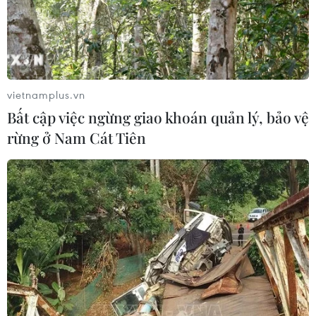
Điểm danh những mẫu xe ôtô đang khan
vietnamplus.vn
hàng, 'đội giá' trên thị trường
Bất cập việc ngừng giao khoán quản lý, bảo vệ
20/05/2022 07:17
rừng ở Nam Cát Tiên
Nhiều mẫu xe ôtô trong tình trạng khan hiếm do thiếu
hụt linh kiện, nguồn cung. Bên cạnh đó, khách hàng
cũng phải chịu mua xe "bia kèm lạc," đợi mỏi mòn vẫn
chưa nhận được xe.