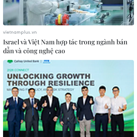
vietnamplus.vn
Israel và Việt Nam hợp tác trong ngành bán
dẫn và công nghệ cao
Hyundai SantaFe là một trong những mẫu xe bán chạy đang
khan hàng tại thị trường Việt Nam. (Ảnh nguồn: TC Motor-
Huyndai)
Theo số liệu từ Hiệp hội các Nhà sản xuất ôtô tại
Việt Nam (VAMA) công bố ngày 13/7, 6 tháng
đầu năm 2022, các đơn vị thành viên VAMA tiêu