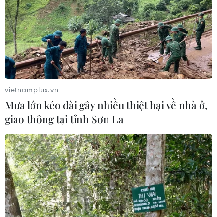
Theo dõi VietnamPlus
vietnamplus.vn
Mưa lớn kéo dài gây nhiều thiệt hại về nhà ở,
TIN LIÊN QUAN
giao thông tại tỉnh Sơn La