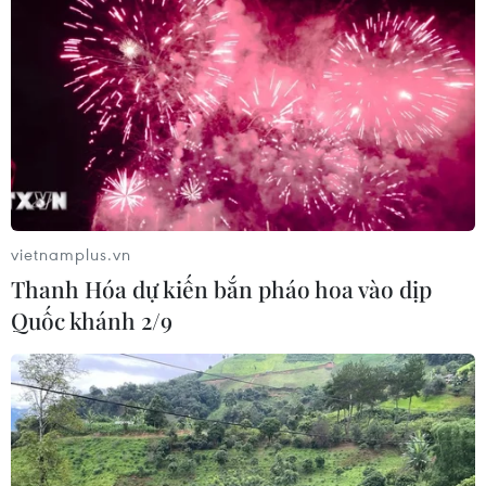
(Vietnam+)
vietnamplus.vn
Thanh Hóa dự kiến bắn pháo hoa vào dịp
Quốc khánh 2/9
#thị trường
#VAMA
#ôtô
#nửa đầu năm 2022
#hãng xe
#thiếu hụt
#linh kiện