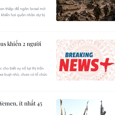
can thiệp để ngăn Israel mở
 khiến hai quân nhân dự bị
us khiến 2 người
cho biết vụ nổ tại thị trấn
e buýt nhỏ, chưa có tổ chức
Yemen, ít nhất 45