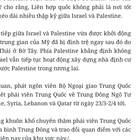
 cho rằng, Liên hợp quốc không phải là nơi tốt
éo dài nhiều thập kỷ giữa Israel và Palestine.
tiếp giữa Israel và Palestine vừa được khởi động
 trung gian của Mỹ đã bị đình trệ ngay sau đó do
Thái ở Bờ Tây. Phía Palestine khẳng định không
ael vẫn tiếp tục hoạt động xây dựng nhà định cư
ước Palestine trong tương lai.
quan, phát ngôn viên Bộ Ngoại giao Trung Quốc
ết phái viên Trung Quốc về Trung Đông Ngô Tư
e, Syria, Lebanon và Qatar từ ngày 23/3-2/4 tới.
ong khuôn khổ chuyến thăm phái viên Trung Quốc
òa bình Trung Đông và trao đổi quan điểm với các
iện nay của khu vực này./.