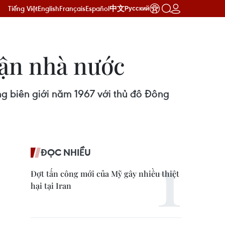
Tiếng Việt
English
Français
Español
中文
Русский
hận nhà nước
g biên giới năm 1967 với thủ đô Đông
ĐỌC NHIỀU
Đợt tấn công mới của Mỹ gây nhiều thiệt
hại tại Iran