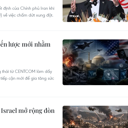
t định của Chính phủ Iran khi
 về việc chấm dứt xung đột.
iến lược mới nhằm
ng thái từ CENTCOM làm dấy
 tiếp cận mới để gia tăng sức
 Israel mở rộng đòn