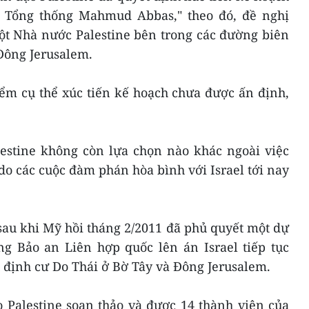
a Tổng thống Mahmud Abbas," theo đó, đề nghị
t Nhà nước Palestine bên trong các đường biên
 Đông Jerusalem.
iểm cụ thể xúc tiến kế hoạch chưa được ấn định,
stine không còn lựa chọn nào khác ngoài việc
o các cuộc đàm phán hòa bình với Israel tới nay
sau khi Mỹ hồi tháng 2/2011 đã phủ quyết một dự
ng Bảo an Liên hợp quốc lên án Israel tiếp tục
 định cư Do Thái ở Bờ Tây và Đông Jerusalem.
 Palestine soạn thảo và được 14 thành viên của