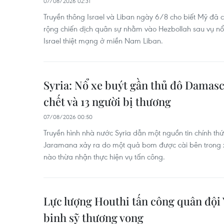
07/08/2026 02:31
Truyền thông Israel và Liban ngày 6/8 cho biết Mỹ đã 
rộng chiến dịch quân sự nhằm vào Hezbollah sau vụ nổ
Israel thiệt mạng ở miền Nam Liban.
Syria: Nổ xe buýt gần thủ đô Damasc
chết và 13 người bị thương
07/08/2026 00:50
Truyền hình nhà nước Syria dẫn một nguồn tin chính thức 
Jaramana xảy ra do một quả bom được cài bên trong x
nào thừa nhận thực hiện vụ tấn công.
Lực lượng Houthi tấn công quân đội 
binh sỹ thương vong