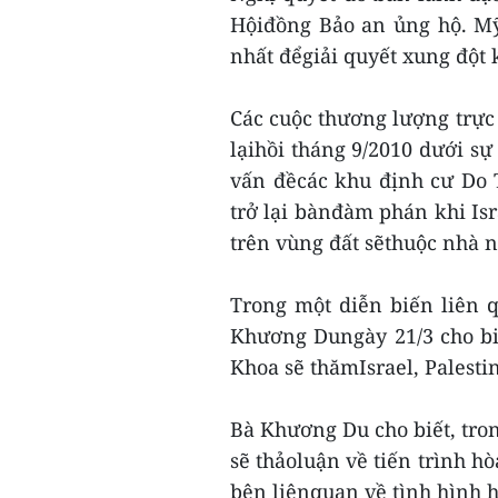
Hộiđồng Bảo an ủng hộ. Mỹ
nhất đểgiải quyết xung đột k
Các cuộc thương lượng trực 
lạihồi tháng 9/2010 dưới sự
vấn đềcác khu định cư Do 
trở lại bànđàm phán khi Isr
trên vùng đất sẽthuộc nhà n
Trong một diễn biến liên 
Khương Dungày 21/3 cho bi
Khoa sẽ thămIsrael, Palestin
Bà Khương Du cho biết, tr
sẽ thảoluận về tiến trình h
bên liênquan về tình hình h