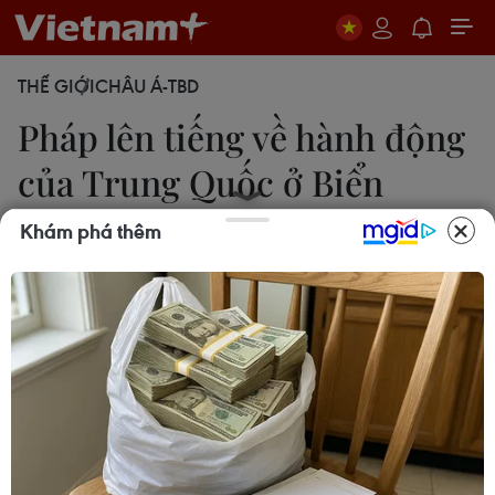
THẾ GIỚI
CHÂU Á-TBD
Pháp lên tiếng về hành động
của Trung Quốc ở Biển
Đông
Khám phá thêm
14/05/2014 22:41
Người phát ngôn Bộ Ngoại giao Pháp ni nước này
quan ngại về những vụ đụng độ gần đây và
những căng thẳng đang diễn ra tại Biển Đông và
kêu goi các bên kiềm chế.