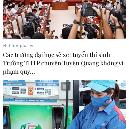
04/08/2026 14:24
Điều gì chờ đợi đồng yen sau cái bắt
tay giữa Mỹ-Nhật?
04/08/2026 14:11
vietnamplus.vn
Các trường đại học sẽ xét tuyển thí sinh
Trường THTP chuyên Tuyên Quang không vi
ASC 2026: Tiếp lửa đam mê khoa học
phạm quy…
cho thế hệ trẻ Việt Nam
04/08/2026 14:08
Ngành Trí tuệ Nhân tạo của Trung
Quốc vượt mốc 1.200 tỷ NDT trong
năm 2025