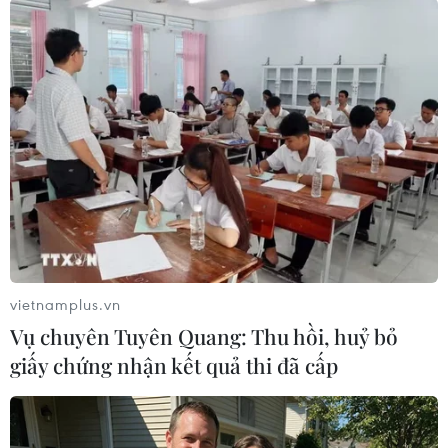
Thế giới lên tiếng vụ giàn khoan Haiyang Shiyou
981
Báo Mỹ: Giàn khoan HD-981 có thể gây căng
thẳng bùng phát trở lại
Hội đồng quan hệ quốc tế Argentina tổ chức hội
thảo về Biển Đông
Mỹ muốn xoa dịu căng thẳng trên Biển Đông ở
Hội nghị ASEAN
Học giả quốc tế dự Hội thảo về "giàn khoan trái
vietnamplus.vn
phép Hải Dương 981"
Vụ chuyên Tuyên Quang: Thu hồi, huỷ bỏ
Mỹ kêu gọi tránh hành động leo thang mới tại
giấy chứng nhận kết quả thi đã cấp
Biển Đông