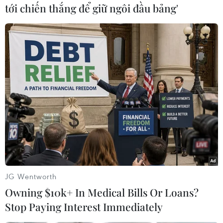
tới chiến thắng để giữ ngôi đầu bảng'
#Giàn khoan Hải Dương 981
#Haiyang Shiyou 981
#Biển Đông
#Bộ Ngoại giao Pháp
#Vùng đặc quyền kinh tế EEZ
#Thềm lục địa
#Căng thẳng
#Quan ngại
#Luật Biển
#An toàn hàng hải
#Tàu Trung Quốc
Pháp
Trung Quốc
JG Wentworth
Theo dõi VietnamPlus
Owning $10k+ In Medical Bills Or Loans?
Stop Paying Interest Immediately