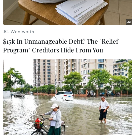
JG Wentworth
$15k In Unmanageable Debt? The "Relief
Program" Creditors Hide From You
Tàu Trung Quốc uy hiếp tàu Việt Nam gần nơi giàn khoan Hải
Dương 981 hạ đặt trái phép (Nguồn: Reuters)
Tại cuộc họp báo ngày 14/5 ở Quai d’Orsay, trụ
sở Bộ Ngoại giao Pháp, khi bình luận về những
diễn biến căng thẳng ở Biển Đông sau khi
Trung Quốc hạ đặt giàn khoan Hải Dương-981