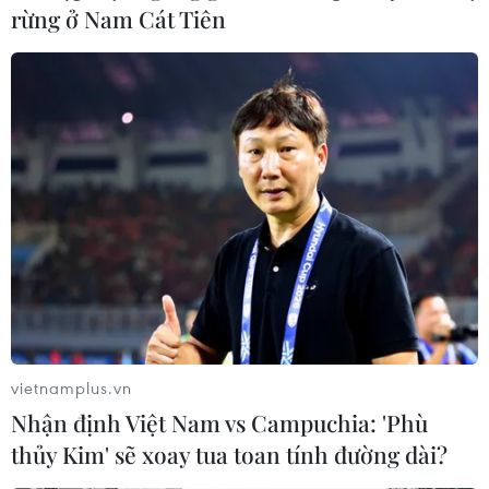
rừng ở Nam Cát Tiên
vietnamplus.vn
Nhận định Việt Nam vs Campuchia: 'Phù
thủy Kim' sẽ xoay tua toan tính đường dài?