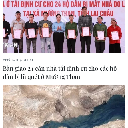
vietnamplus.vn
Bàn giao 24 căn nhà tái định cư cho các hộ
dân bị lũ quét ở Mường Than