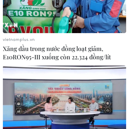
04/08/2026 13:20
Nhật Bản siết chặt điều kiện cấp tư
cách vĩnh trú
04/08/2026 07:44
vietnamplus.vn
Xăng dầu trong nước đồng loạt giảm,
E10RON95-III xuống còn 22.324 đồng/lít
6 tháng năm 2026, Trung Quốc kỷ
luật hơn 1.500 cán bộ kiểm tra, giám
sát
04/08/2026 07:07
Mỹ bán đồng euro để hỗ trợ Nhật
Bản vực dậy đồng yen
03/08/2026 15:34