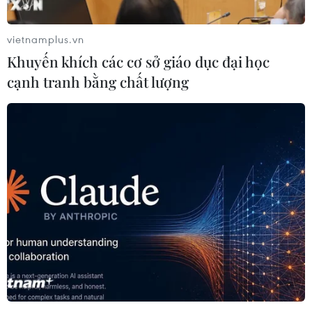
vietnamplus.vn
Khuyến khích các cơ sở giáo dục đại học
cạnh tranh bằng chất lượng
Chuyên gia Thái: Trung Quốc đang tự cô
lập khỏi quốc tế
14/05/2014 05:29
Giáo sư Artha Nantachukra, Viện trưởng Viện nghiên
cứu Phupan, cho rằng Trung Quốc đang tự cô lập mình
khỏi cộng đồng quốc tế và khu vực.