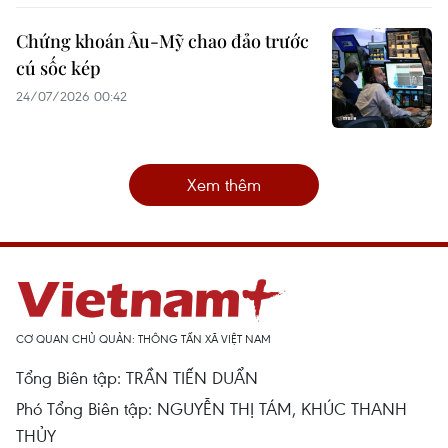
Chứng khoán Âu-Mỹ chao đảo trước
cú sốc kép
24/07/2026 00:42
Xem thêm
CƠ QUAN CHỦ QUẢN: THÔNG TẤN XÃ VIỆT NAM
Tổng Biên tập: TRẦN TIẾN DUẨN
Phó Tổng Biên tập: NGUYỄN THỊ TÁM, KHÚC THANH
THỦY