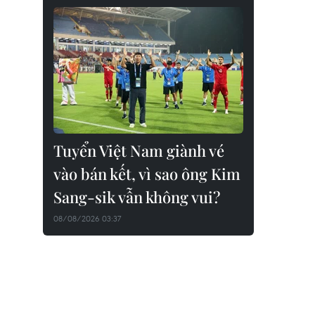
Tuyển Việt Nam giành vé
vào bán kết, vì sao ông Kim
Sang-sik vẫn không vui?
08/08/2026 03:37