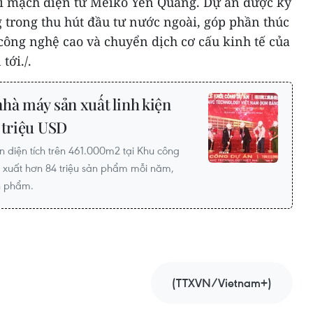
vi mạch điện tử Meiko Yên Quang. Dự án được kỳ
 trong thu hút đầu tư nước ngoài, góp phần thúc
công nghệ cao và chuyển dịch cơ cấu kinh tế của
tới./.
hà máy sản xuất linh kiện
 triệu USD
diện tích trên 461.000m2 tại Khu công
 xuất hơn 84 triệu sản phẩm mỗi năm,
ản phẩm.
(TTXVN/Vietnam+)