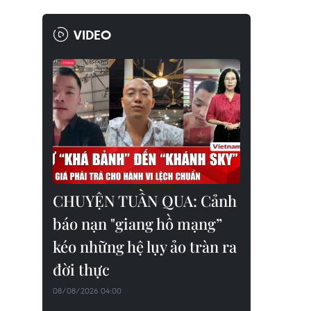
VIDEO
CHUYỆN TUẦN QUA: Cảnh
báo nạn "giang hồ mạng”
kéo những hệ lụy ảo tràn ra
đời thực
08/08/2026 04:00