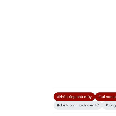
#khởi công nhà máy
#tai nạn p
#chế tạo vi mạch điện tử
#công