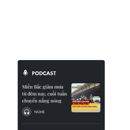
PODCAST
Miền Bắc giảm mưa
từ đêm nay, cuối tuần
chuyển nắng nóng
NGHE