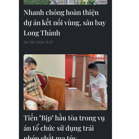
Nhanh chóng hoàn thiện
dự án kết nối vùng, sân bay
Long Thành
06/08/2026 15:07
Tiến "Bịp" hầu tòa trong vụ
án tổ chức sử dụng trái
phép chất ma túy