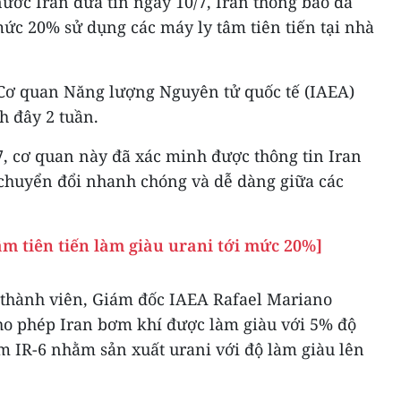
ước Iran đưa tin ngày 10/7, Iran thông báo đã
mức 20% sử dụng các máy ly tâm tiên tiến tại nhà
 Cơ quan Năng lượng Nguyên tử quốc tế (IAEA)
h đây 2 tuần.
7, cơ quan này đã xác minh được thông tin Iran
chuyển đổi nhanh chóng và dễ dàng giữa các
âm tiên tiến làm giàu urani tới mức 20%]
 thành viên, Giám đốc IAEA Rafael Mariano
cho phép Iran bơm khí được làm giàu với 5% độ
âm IR-6 nhằm sản xuất urani với độ làm giàu lên