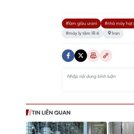
#làm giàu urani
#nhà máy hạt
#máy ly tâm IR-6
Iran
TIN LIÊN QUAN