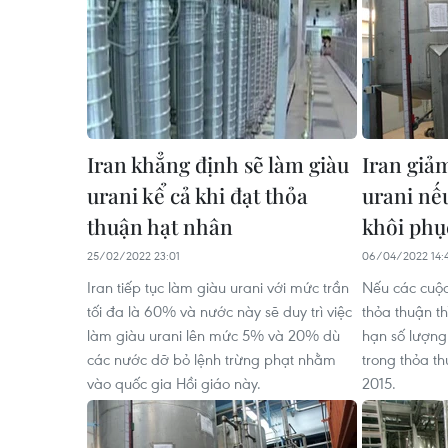
Iran khẳng định sẽ làm giàu
Iran giả
urani kể cả khi đạt thỏa
urani nế
thuận hạt nhân
khôi ph
25/02/2022 23:01
06/04/2022 14:
Iran tiếp tục làm giàu urani với mức trần
Nếu các cuộ
tối đa là 60% và nước này sẽ duy trì việc
thỏa thuận th
làm giàu urani lên mức 5% và 20% dù
hạn số lượng
các nước dỡ bỏ lệnh trừng phạt nhằm
trong thỏa t
vào quốc gia Hồi giáo này.
2015.