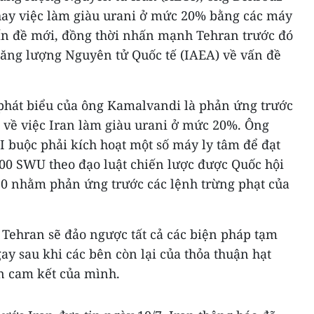
ay việc làm giàu urani ở mức 20% bằng các máy
vấn đề mới, đồng thời nhấn mạnh Tehran trước đó
ăng lượng Nguyên tử Quốc tế (IAEA) về vấn đề
phát biểu của ông Kamalvandi là phản ứng trước
7 về việc Iran làm giàu urani ở mức 20%. Ông
 buộc phải kích hoạt một số máy ly tâm để đạt
000 SWU theo đạo luật chiến lược được Quốc hội
20 nhằm phản ứng trước các lệnh trừng phạt của
ehran sẽ đảo ngược tất cả các biện pháp tạm
ay sau khi các bên còn lại của thỏa thuận hạt
ện cam kết của mình.