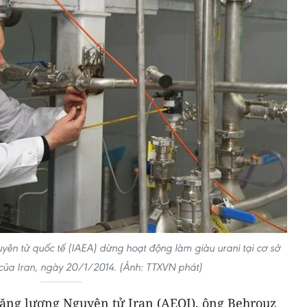
yên tử quốc tế (IAEA) dừng hoạt động làm giàu urani tại cơ sở
của Iran, ngày 20/1/2014. (Ảnh: TTXVN phát)
ăng lượng Nguyên tử Iran (AEOI), ông Behrouz