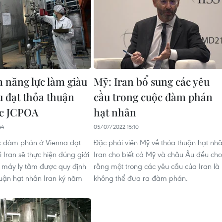
m năng lực làm giàu
Mỹ: Iran bổ sung các yêu
u đạt thỏa thuận
cầu trong cuộc đàm phán
ục JCPOA
hạt nhân
44
05/07/2022 15:10
c đàm phán ở Vienna đạt
Đặc phái viên Mỹ về thỏa thuận hạt nh
ì Iran sẽ thực hiện đúng giới
Iran cho biết cả Mỹ và châu Âu đều cho
 máy ly tâm được quy định
rằng một trong các yêu cầu của Iran là
huận hạt nhân Iran ký năm
không thể đưa ra đàm phán.