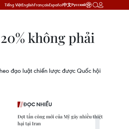
Tiếng Việt
English
Français
Español
中文
Русский
 20% không phải
theo đạo luật chiến lược được Quốc hội
ĐỌC NHIỀU
Đợt tấn công mới của Mỹ gây nhiều thiệt
hại tại Iran