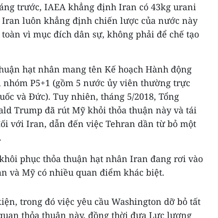
háng trước, IAEA khẳng định Iran có 43kg urani
a Iran luôn khẳng định chiến lược của nước này
 toàn vì mục đích dân sự, không phải để chế tạo
 thuận hạt nhân mang tên Kế hoạch Hành động
i nhóm P5+1 (gồm 5 nước ủy viên thường trực
uốc và Đức). Tuy nhiên, tháng 5/2018, Tổng
ald Trump đã rút Mỹ khỏi thỏa thuận này và tái
đối với Iran, dẫn đến việc Tehran dần từ bỏ một
.
hôi phục thỏa thuận hạt nhân Iran đang rơi vào
ran và Mỹ có nhiều quan điểm khác biệt.
kiện, trong đó việc yêu cầu Washington dỡ bỏ tất
 quan thỏa thuận này, đồng thời đưa Lực lượng