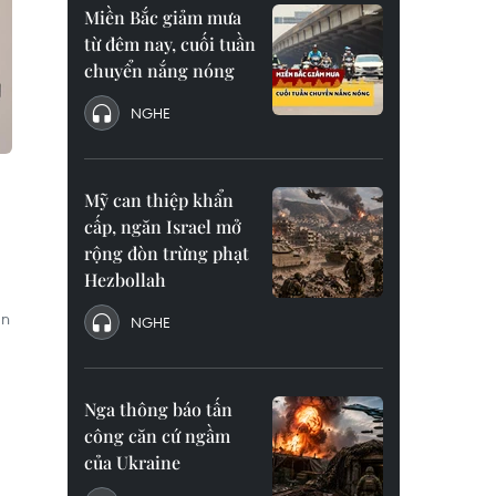
Miền Bắc giảm mưa
từ đêm nay, cuối tuần
chuyển nắng nóng
NGHE
Mỹ can thiệp khẩn
cấp, ngăn Israel mở
rộng đòn trừng phạt
Hezbollah
ân
NGHE
Nga thông báo tấn
công căn cứ ngầm
của Ukraine