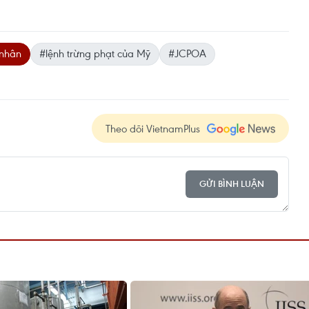
 nhân
#lệnh trừng phạt của Mỹ
#JCPOA
Theo dõi VietnamPlus
GỬI BÌNH LUẬN