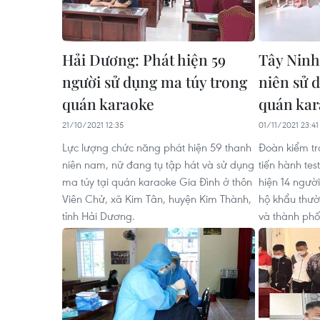
Hải Dương: Phát hiện 59
Tây Ninh:
người sử dụng ma túy trong
niên sử 
quán karaoke
quán kar
21/10/2021 12:35
01/11/2021 23:41
Lực lượng chức năng phát hiện 59 thanh
Đoàn kiểm tr
niên nam, nữ đang tụ tập hát và sử dụng
tiến hành tes
ma túy tại quán karaoke Gia Đình ở thôn
hiện 14 người
Viên Chử, xã Kim Tân, huyện Kim Thành,
hộ khẩu thườn
tỉnh Hải Dương.
và thành phố 