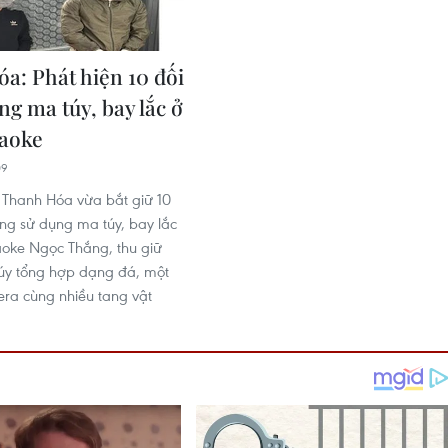
a: Phát hiện 10 đối
ng ma túy, bay lắc ở
aoke
09
 Thanh Hóa vừa bắt giữ 10
ng sử dụng ma túy, bay lắc
aoke Ngọc Thắng, thu giữ
úy tổng hợp dạng đá, một
ra cùng nhiều tang vật