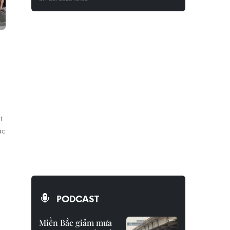
t
ặc
PODCAST
Miền Bắc giảm mưa