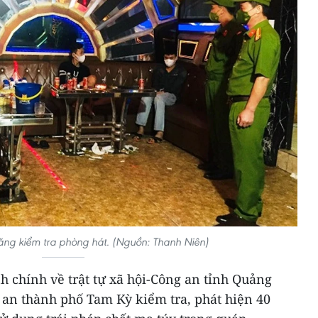
ăng kiểm tra phòng hát. (Nguồn: Thanh Niên)
 chính về trật tự xã hội-Công an tỉnh Quảng
an thành phố Tam Kỳ kiểm tra, phát hiện 40