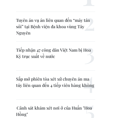
Tuyên án vụ án liên quan đến “máy tán
sỏi” tại Bệnh viện đa khoa vùng Tây
Nguyên
Tiếp nhận 47 công dân Việt Nam bị Hoa
Kỳ trục xuất về nước
Sắp mở phiên tòa xét xử chuyên án ma
túy liên quan đến 4 tiếp viên hàng không
Cảnh sát khám xét nơi ở của Huấn "Hoa
Hồng"