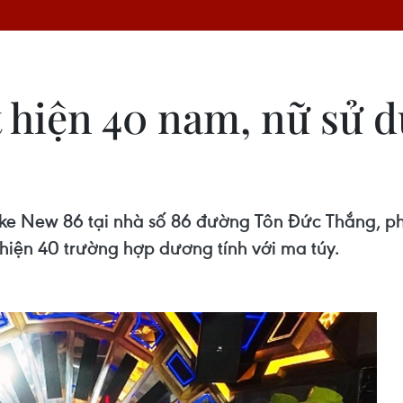
hiện 40 nam, nữ sử d
oke New 86 tại nhà số 86 đường Tôn Đức Thắng, p
iện 40 trường hợp dương tính với ma túy.