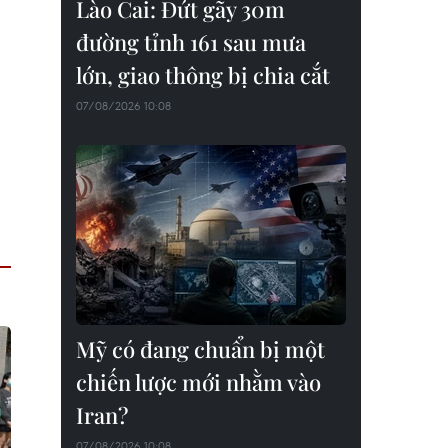
Lào Cai: Đứt gãy 30m
đường tỉnh 161 sau mưa
lớn, giao thông bị chia cắt
07/08/2026 10:08
Mỹ có đang chuẩn bị một
chiến lược mới nhằm vào
Iran?
07/08/2026 10:08