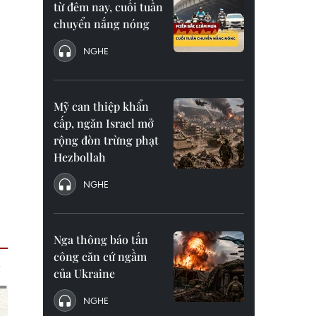
từ đêm nay, cuối tuần
chuyển nắng nóng
NGHE
Mỹ can thiệp khẩn
cấp, ngăn Israel mở
rộng đòn trừng phạt
Hezbollah
NGHE
Nga thông báo tấn
công căn cứ ngầm
của Ukraine
NGHE