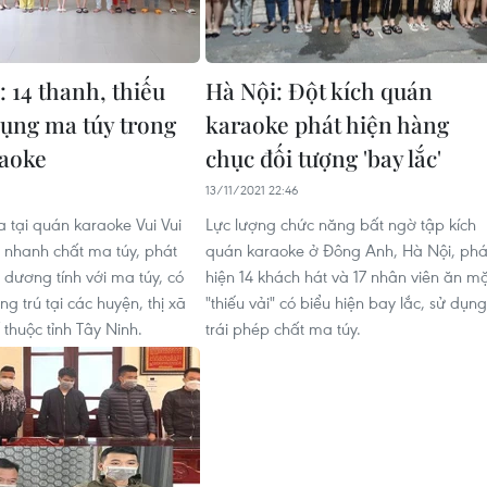
 14 thanh, thiếu
Hà Nội: Đột kích quán
dụng ma túy trong
karaoke phát hiện hàng
aoke
chục đối tượng 'bay lắc'
13/11/2021 22:46
a tại quán karaoke Vui Vui
Lực lượng chức năng bất ngờ tập kích
t nhanh chất ma túy, phát
quán karaoke ở Đông Anh, Hà Nội, phá
 dương tính với ma túy, có
hiện 14 khách hát và 17 nhân viên ăn m
g trú tại các huyện, thị xã
"thiếu vải" có biểu hiện bay lắc, sử dụng
thuộc tỉnh Tây Ninh.
trái phép chất ma túy.