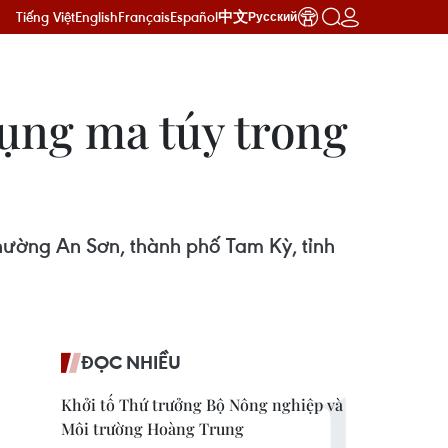
Tiếng Việt
English
Français
Español
中文
Русский
ụng ma túy trong
hường An Sơn, thành phố Tam Kỳ, tỉnh
ĐỌC NHIỀU
Khởi tố Thứ trưởng Bộ Nông nghiệp và
Môi trường Hoàng Trung