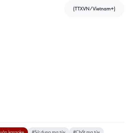
(TTXVN/Vietnam+)
uán karaoke
#Sử dụng ma túy
#Chất ma túy