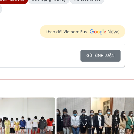
Theo dõi VietnamPlus
GỬI BÌNH LUẬN