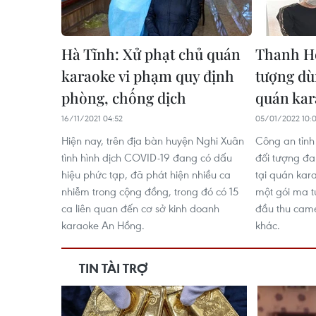
Hà Tĩnh: Xử phạt chủ quán
Thanh Hó
karaoke vi phạm quy định
tượng dù
phòng, chống dịch
quán kar
16/11/2021 04:52
05/01/2022 10:
Hiện nay, trên địa bàn huyện Nghi Xuân
Công an tỉnh
tình hình dịch COVID-19 đang có dấu
đối tượng đa
hiệu phức tạp, đã phát hiện nhiều ca
tại quán kar
nhiễm trong cộng đồng, trong đó có 15
một gói ma t
ca liên quan đến cơ sở kinh doanh
đầu thu came
karaoke An Hồng.
khác.