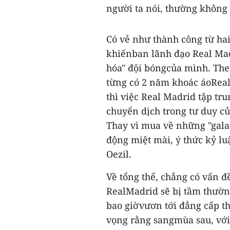
người ta nói, thường không 
Có vẻ như thành công từ ha
khiếnban lãnh đạo Real Mad
hóa" đội bóngcủa mình. The
từng có 2 năm khoác áoReal
thì việc Real Madrid tập tr
chuyển dịch trong tư duy c
Thay vì mua về những "gala
động miệt mài, ý thức kỷ lu
Oezil.
Về tổng thể, chẳng có vấn đề
RealMadrid sẽ bị tầm thườn
bao giờvươn tới đẳng cấp t
vọng rằng sangmùa sau, vớ