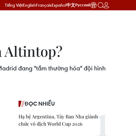
Tiếng Việt
English
Français
Español
中文
Русский
 Altintop?
Madrid đang "tầm thường hóa" đội hình
ĐỌC NHIỀU
Hạ bệ Argentina, Tây Ban Nha giành
chức vô địch World Cup 2026