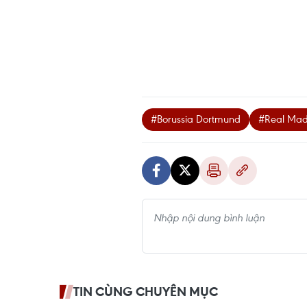
#Borussia Dortmund
#Real Mad
TIN CÙNG CHUYÊN MỤC