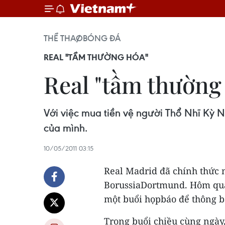
THỂ THAO
BÓNG ĐÁ
REAL "TẦM THƯỜNG HÓA"
Real "tầm thường 
Với việc mua tiền vệ người Thổ Nhĩ Kỳ 
của mình.
10/05/2011 03:15
Real Madrid đã chính thức 
BorussiaDortmund. Hôm qua,
một buổi họpbáo để thông bá
Trong buổi chiều cùng ngày