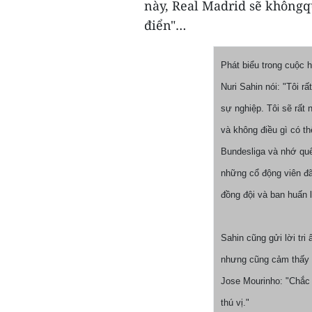
này, Real Madrid sẽ khôngq
điển"…
Phát biểu trong cuộc 
Nuri Sahin nói: "Tôi r
sự nghiệp. Tôi sẽ rất
và không điều gì có th
Bundesliga và nhớ quê
những cổ động viên đã 
đồng đội và ban huấn l
Sahin cũng gửi lời tri
nhưng cũng cảm thấy 
Jose Mourinho: "Chắc 
thú vị."