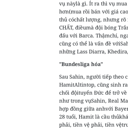
vụ nàylà gì. Ít ra thì vụ mu
hơn(mua rồi bán với giá cao
thủ cóchất lượng, nhưng rõ 
CHẤT, điềumà đội bóng Trắn
đấu với Barca. Thậmchí, ng
cũng có thể là vấn đề vớiSa
những Lass Diarra, Khedir
"Bundesliga hóa"
Sau Sahin, người tiếp theo 
HamitAltintop, cũng sinh r
chối độituyển Đức để trở v
như trong vụSahin, Real Mad
hợp đồng giữa anhvới Bayer
28 tuổi, Hamit là cầu thủkhá
phải, tiền vệ phải, tiền vệt