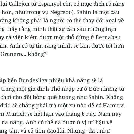
a lại Callejon từ Espanyol còn có mục đích rõ ràng
 hơn, như trong vụ Negredo). Sahin là một cầu
ràng không phải là người có thể thay đổi Real về
g thấy rằng mình thật sự cần sau những trận
ay cả việc kiếm được một chỗ đứng ở Bernabeu
hin. Anh có tự tin rằng mình sẽ làm được tốt hơn
a,Granero… không?
cập bến Bundesliga nhiều khả năng sẽ là
a trong một gia đình Thổ nhập cư ở Đức nhưng từ
ề chơi cho đội bóng quê hương như Sahin. Không
rid sẽ chẳng phải trả một xu nào để có Hamit vì
n Munich sẽ hết hạn vào tháng 6 này. Năm nay
 đa năng. Anh có thể đá được ở vị trí hậu vệ
rung tâm và cả tiền đạo lùi. Nhưng "đa", như