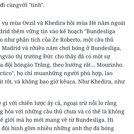
đi cùngvới "tinh".
i vụ mùa Oezil và Khedira hồi mùa Hè năm ngoái
rid thêm vững tin vào kế hoạch "Bundesliga
o như phân tích của Ze Roberto, một cầu thủ
 Madrid và nhiều năm chơi bóng ở Bundesliga,
ungvào thị trường Đức cho thấy đã có một sự
ủa đội bóngáo Trắng, theo hướng rất… Mourinho.
ctico", họ chỉ muanhững người phù hợp, lao
ật tốt, và không bao giờ kêuca. Như Khedira, như
 gì với chiến lược ấy cả, ngoại trừ nỗi lo rằng
g hóa với những cầu thủ chưa và có thể là không
hế giới mà họ mới mang về từ Bundesliga. Hi
i đội hình gồm nhiều những anh thợ đá bóng