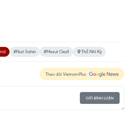
rid
#Nuri Sahin
#Mesut Oezil
Thổ Nhĩ Kỳ
Theo dõi VietnamPlus
GỬI BÌNH LUẬN