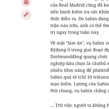
của Real Madrid cũng đã ba
tiến hành kiểm tra sức khỏe
thức diễn ra. Do Sahin đan
trận nào nữa, anh có thể th
trị ngay trong tuần này.
Về mặt "làm ăn", vụ Sahin v
Kỳđang ở trong giai đoạn đ
Dortmundđăng quang chức v
nghiệp bầu chọn là cầuthủ 
nhiều tiềm năng để pháttriể
Sahin quá rẻ (chỉ 10 triệueu
mạo hiểm. Lương của Sahin 
Nói chung, vụ Sahin chẳng 
… Trừ việc người ta không 