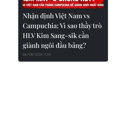
Nhận định Việt Nam vs
Campuchia: Vì sao thầy trò
HLV Kim Sang-sik cần
giành ngôi đầu bảng?
06/08/2026 11:05