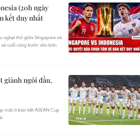
nesia (20h ngày
n kết duy nhất
ầu nghẹt thở giữa Singapore và
m vé cuối cùng bước vào bán
 giành ngôi đầu,
góp mặt ở bán kết ASEAN Cup
i.