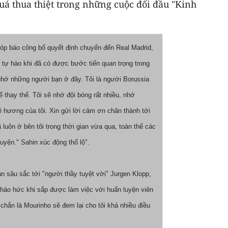
uá thua thiệt trong những cuộc đối đầu "Kinh
hóp báo công bố quyết định chuyển đến Real Madrid,
ất tự hào khi đã có được bước tiến quan trọng trong
 nhớ những người bạn ở đây. Tôi là người Borussia
ể thay thế. Tôi sẽ nhớ đội bóng rất nhiều, nhớ
 hương của tôi. Xin gửi lời cảm ơn chân thành tới
luôn ở bên tôi trong thời gian vừa qua, toàn thể các
uyện." Sahin xúc động thổ lộ".
 ân sâu sắc tới "người thầy tuyệt vời" Jurgen Klopp,
háo hức khi sắp được làm việc với huấn luyện viên
chắn là Mourinho sẽ đem lại cho tôi khá nhiều điều