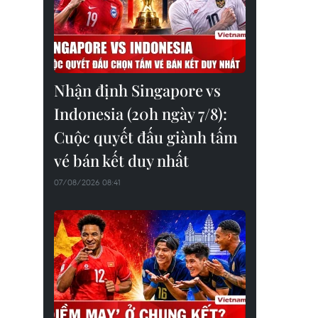
Nhận định Singapore vs
Indonesia (20h ngày 7/8):
Cuộc quyết đấu giành tấm
vé bán kết duy nhất
07/08/2026 08:41