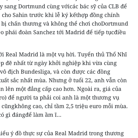
y sang Dortmund cùng vớicác bác sỹ của CLB để
 cho Sahin trước khi lễ ký kếthợp đồng chính
g bị chấn thương và không thể chơi choDortmund
eo phái đoàn Sanchez tới Madrid để tiếp tụcđiều
ới Real Madrid là một vụ hời. Tuyển thủ Thổ Nhĩ
ẹp đẽ nhất từ ngày khởi nghiệp khi vừa cùng
ô địch Bundesliga, và còn được các đồng
xuất sắc nhất mùa. Nhưng ở tuổi 22, anh vẫn còn
n lên một đẳng cấp cao hơn. Ngoài ra, giá của
ro) để người ta phải coi anh là một thương vụ
cũngkhông cao, chỉ tầm 2,5 triệu euro mỗi mùa.
có gì đángđể làm ầm ĩ…
hiểu ý đồ thực sự của Real Madrid trong thương