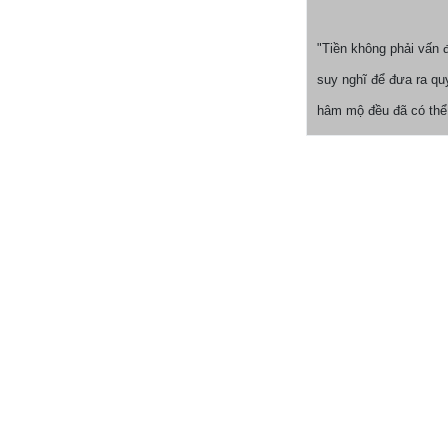
"Tiền không phải vấn 
suy nghĩ để đưa ra quy
hâm mộ đều đã có thể