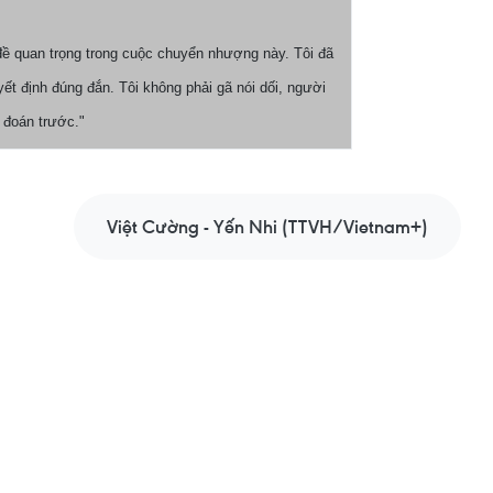
đề quan trọng trong cuộc chuyển nhượng này. Tôi đã
ết định đúng đắn. Tôi không phải gã nói dối, người
 đoán trước."
Việt Cường - Yến Nhi (TTVH/Vietnam+)