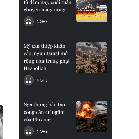
từ đêm nay, cuối tuần
chuyển nắng nóng
NGHE
Mỹ can thiệp khẩn
cấp, ngăn Israel mở
rộng đòn trừng phạt
Hezbollah
NGHE
Nga thông báo tấn
công căn cứ ngầm
của Ukraine
NGHE