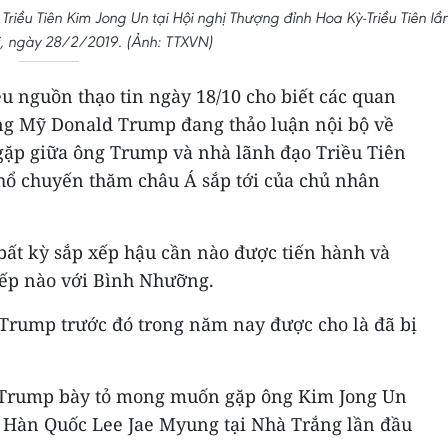
iều Tiên Kim Jong Un tại Hội nghị Thượng đỉnh Hoa Kỳ-Triều Tiên lầ
ội, ngày 28/2/2019. (Ảnh: TTXVN)
u nguồn thạo tin ngày 18/10 cho biết các quan
ng Mỹ Donald Trump đang thảo luận nội bộ về
gặp giữa ông Trump và nhà lãnh đạo Triều Tiên
ổ chuyến thăm châu Á sắp tới của chủ nhân
 bất kỳ sắp xếp hậu cần nào được tiến hành và
tiếp nào với Bình Nhưỡng.
 Trump trước đó trong năm nay được cho là đã bị
 Trump bày tỏ mong muốn gặp ông Kim Jong Un
g Hàn Quốc Lee Jae Myung tại Nhà Trắng lần đầu