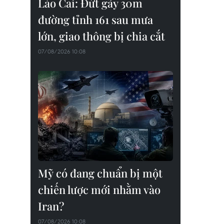
Lào Cai: Đứt gãy 30m
đường tỉnh 161 sau mưa
lớn, giao thông bị chia cắt
07/08/2026 10:08
Mỹ có đang chuẩn bị một
chiến lược mới nhằm vào
Iran?
07/08/2026 10:08