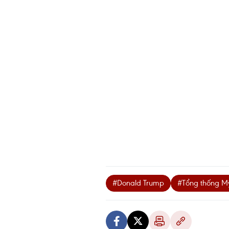
#Donald Trump
#Tổng thống M