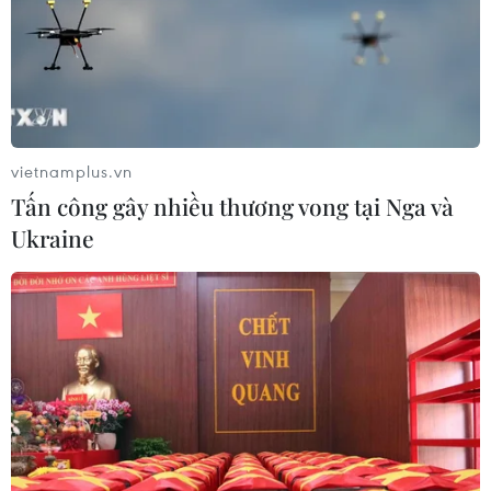
địa bàn, chính quyền địa phương và ngành Y tế tỉnh
Hòa Bình đã khẩn trương điều tra, truy vết, lấy mẫu và
cách ly tập trung 10 trường hợp F1.
vietnamplus.vn
Tấn công gây nhiều thương vong tại Nga và
Ukraine