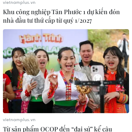
vietnamplus.vn
Khu công nghiệp Tân Phước 1 dự kiến đón
nhà đầu tư thứ cấp từ quý 1/2027
vietnamplus.vn
Từ sản phẩm OCOP đến “đại sứ” kể câu