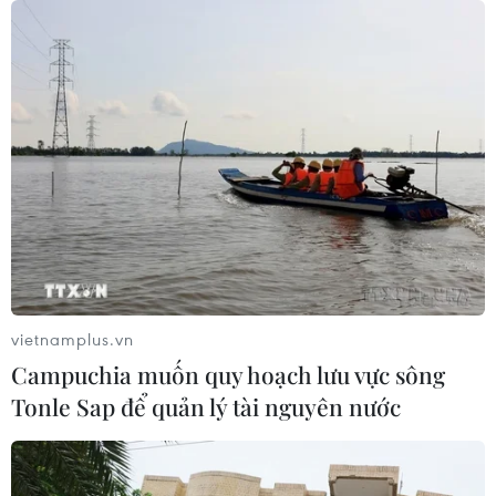
vietnamplus.vn
Campuchia muốn quy hoạch lưu vực sông
Tonle Sap để quản lý tài nguyên nước
TIN CÙNG CHUYÊN MỤC
Bộ Y tế: Siết quản lý y, dược cổ