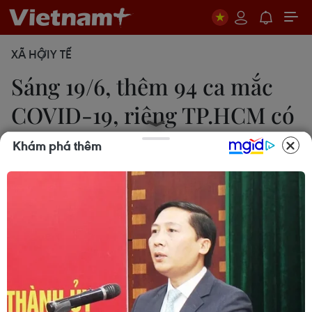
XÃ HỘI
Y TẾ
Sáng 19/6, thêm 94 ca mắc
COVID-19, riêng TP.HCM có
40 ca
Khám phá thêm
18/06/2021 23:30
94 ca mắc mới ghi nhận trong nước tại TP.HCM
(40 ca), Bắc Ninh (15 ca), Nghệ An (13 ca), Bình
Dương (12 ca), Bắc Giang (9 ca), Tiền Giang (3
ca), Hà Tĩnh (1 ca), Đà Nẵng (1 ca).