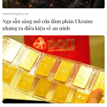
vietnamplus.vn
TIN LIÊN QUAN
Nga sẵn sàng mở cửa đàm phán Ukraine
nhưng ra điều kiện về an ninh
TP.HCM liên tiếp ghi nhận
nhiều ca mắc mới COVID-19