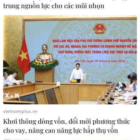
trung nguồn lực cho các mũi nhọn
Các chuỗi lây nhiễm
COVID-19 tại TP Hồ Chí Minh trong đợt
dịch thứ 4
18/06/2021 03:59
Từ 27/4 đến 6h ngày 18/6/2021, Thành phố Hồ Chí
Minh đã ghi nhận 1.257 ca mắc COVID-19 lây nhiễm
trong nước liên quan đến nhiều chuỗi lây nhiễm trên địa
bàn toàn thành phố.
vietnamplus.vn
Khơi thông dòng vốn, đổi mới phương thức
cho vay, nâng cao năng lực hấp thụ vốn