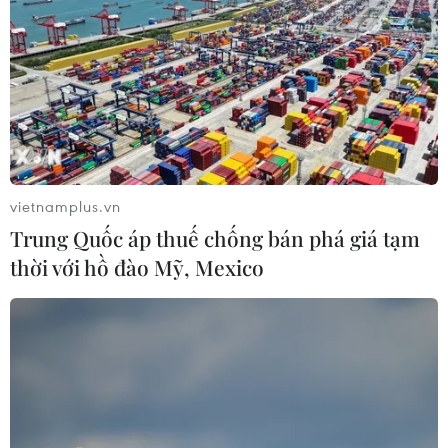
vietnamplus.vn
Trung Quốc áp thuế chống bán phá giá tạm
thời với hồ đào Mỹ, Mexico
Hòa Bình khẩn trương truy vết trường hợp
F1, F2 của ca mắc COVID-19
18/06/2021 14:46
Ngay sau khi xuất hiện ca mới mắc COVID-19 mới trên