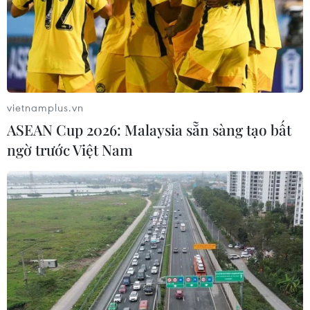
ca. Số ca tử vong là 62 ca. Số ca điều trị khỏi là
4.733 ca.
Số lượng xét nghiệm
từ 29/4/2021 đến nay đã
thực hiện 2.311.345 xét nghiệm cho 5.147.851
lượt người./.
vietnamplus.vn
ASEAN Cup 2026: Malaysia sẵn sàng tạo bất
(Vietnam+)
ngờ trước Việt Nam