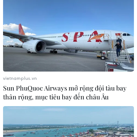
Đà Nẵng lại ghi nhận trường hợp dương
vietnamplus.vn
tính với SARS-CoV-2
Sun PhuQuoc Airways mở rộng đội tàu bay
18/06/2021 12:33
thân rộng, mục tiêu bay đến châu Âu
Ngày 14/6, ông H. bắt đầu có dấu hiệu mệt mỏi, ngạt
mũi, rát họng. Ngày 18/6, ông H. được Bệnh viện Đa
khoa Gia đình lấy mẫu xét nghiệm SARS-CoV-2. Kết
quả xét nghiệm cùng ngày dương tính lần 1.