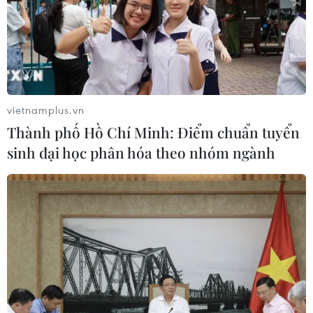
đồng
10/08/2026 03:47
Cứu sống trẻ sinh cực non 25 tuần
thai, nặng gần 700 gram
vietnamplus.vn
09/08/2026 04:44
Thành phố Hồ Chí Minh: Điểm chuẩn tuyển
sinh đại học phân hóa theo nhóm ngành
Đầu tư cho sức khỏe từ phòng bệnh
đến hạ tầng y tế
09/08/2026 03:29
Quy định chức năng, nhiệm vụ,
quyền hạn và cơ cấu tổ chức của Bộ Y
tế