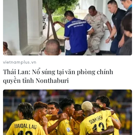
ngày 17/6/2021 dương tính với SARS-CoV-2.
Hiện, các bệnh nhân đang cách ly, điều trị tại
Bệnh viện Lao và bệnh phổi Tiền Giang.
[Thêm 62 ca mắc mới trong đó gần một nửa
tại TP Hồ Chí Minh]
Thành phố Hồ Chí Minh 40 ca
vietnamplus.vn
Ca bệnh
BN12469-BN12508
ghi nhận tại Thành
Thái Lan: Nổ súng tại văn phòng chính
phố Hồ Chí Minh: 38 ca là các trường hợp F1 đã
quyền tỉnh Nonthaburi
được cách ly, 1 ca liên quan đến nhóm truyền
giáo Phục Hưng, 1 ca liên quan đến trụ sở Ủy
ban Nhân dân quận 7, Thành phố Hồ Chí Minh.
Kết quả xét nghiệm dương tính với SARS-CoV-2.
Về tình hình điều trị:
Số ca âm tính với SARS-
CoV-2 lần 1 là 415 ca; lần 2 là 100 ca; lần 3 là 71