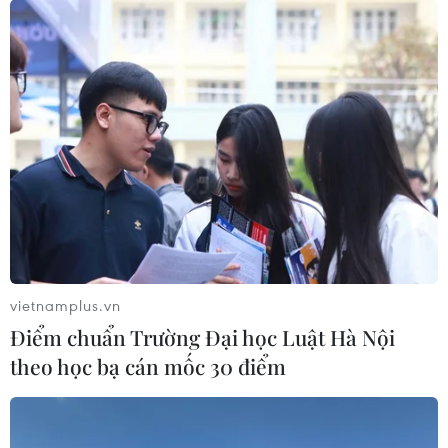
Thêm 62 ca mắc mới trong đó gần một
nửa tại TP Hồ Chí Minh
18/06/2021 11:39
Tối 18/6, Việt Nam ghi nhận 62 ca mắc mới trong đó
Thành phố Hồ Chí Minh 30 ca, Bắc Giang 19 ca, Bắc
vietnamplus.vn
Ninh 6 ca, Hà Tĩnh 3 ca, Hòa Bình 1 ca.
Điểm chuẩn Trường Đại học Luật Hà Nội
theo học bạ cán mốc 30 điểm