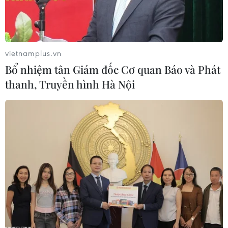
vietnamplus.vn
Bổ nhiệm tân Giám đốc Cơ quan Báo và Phát
thanh, Truyền hình Hà Nội
Lấy mẫu xét nghiệm SARS-CoV-2. (Ảnh: Văn Dũng/TTXVN)
Theo bản tin của Bộ Y tế về tình hình dịch
COVID-19, từ 18h ngày 18/6 đến 6h ngày 19/6,
Việt Nam có thêm 94 ca mắc COVID-19 trong
nước tại 8 tỉnh, thành phố nâng tổng số bệnh
nhân COVID-19 tại Việt Nam đến nay lên 12.508