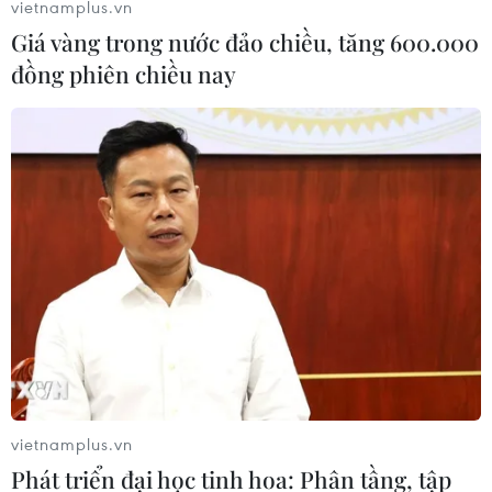
vietnamplus.vn
18/06/2021 02:40
Giá vàng trong nước đảo chiều, tăng 600.000
Tính từ 18h ngày 17/6 đến 6h ngày 18/6, Thành phố Hồ
đồng phiên chiều nay
Chí Minh có 60 ca mắc COVID-19 mới, nâng tổng số
người mắc lên 1.257 người trong đợt dịch thứ 4.
vietnamplus.vn
Phát triển đại học tinh hoa: Phân tầng, tập