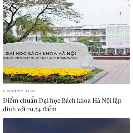
Thái Lan-Myanmar thúc đẩy hợp tác
kinh tế và công nghệ vũ trụ
06/08/2026 13:35
Việt Nam-Thái Lan nhất trí thúc đẩy
triển khai thực chất Chiến lược "Ba
kết nối"
06/08/2026 13:24
vietnamplus.vn
Xem thêm
Điểm chuẩn Đại học Bách khoa Hà Nội lập
đỉnh với 29,54 điểm