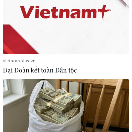
08/08/2026 10:09
Việt Nam nằm trong nhóm 5 quốc gia
có nhiều chuyến bay qua Thái Lan
08/08/2026 06:38
vietnamplus.vn
Đại Đoàn kết toàn Dân tộc
59 năm ASEAN: Hy Lạp mong muốn
phát triển hơn nữa quan hệ với
ASEAN
08/08/2026 04:43
59 năm ASEAN: Gắn kết tình hữu
nghị ASEAN tại nước Nga