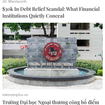
JG Wentworth
$30k In Debt Relief Scandal: What Financial
Institutions Quietly Conceal
#Singapore
#Lý Quang Diệu
#Goh Chok Tong
#Từ chức
#Nội các
#Bầu cử
Nga
Singapore
Theo dõi VietnamPlus
vietnamplus.vn
TIN CÙNG CHUYÊN MỤC
Trường Đại học Ngoại thương công bố điểm