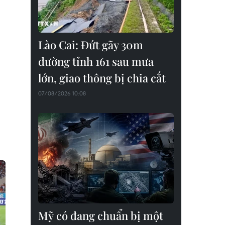
Lào Cai: Đứt gãy 30m
đường tỉnh 161 sau mưa
lớn, giao thông bị chia cắt
07/08/2026 10:08
Mỹ có đang chuẩn bị một