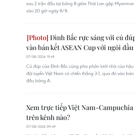
sau 2 trận đấu tại bảng B giữa Thái Lan gặp Myanmar 
vào 20 giờ ngày 8/8.
Đình Bắc rực sáng với cú đú
vào bán kết ASEAN Cup với ngôi đầu
07/08/2026 15:49
Cú đúp của Đình Bắc cùng pha phản lưới nhà của hậu
đội tuyển Việt Nam có chiến thắng 3-1, qua đó vào bá
đầu bảng A.
Xem trực tiếp Việt Nam-Campuchia
trên kênh nào?
07/08/2026 09:49