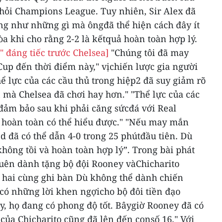
khỏi Champions League.
Tuy nhiên, Sir Alex đã
ống như những gì mà ôngđã thể hiện cách đây ít
òa khi cho rằng 2-2 là kếtquả hoàn toàn hợp lý.
 đáng tiếc trước Chelsea]
"Chúng tôi đã may
Cup đến thời điểm này," vịchiến lược gia người
ể lực của các cầu thủ trong hiệp2 đã suy giảm rõ
an mà Chelsea đã chơi hay hơn."
"Thể lực của các
đảm bảo sau khi phải căng sứcđá với Real
 hoàn toàn có thể hiểu được."
"Nếu may mắn
d đã có thể dẫn 4-0 trong 25 phútđầu tiên. Dù
 không tồi và hoàn toàn hợp lý”.
Trong bài phát
quên dành tặng bộ đội Rooney vàChicharito
ả hai cùng ghi bàn
Dù không thể dành chiến
 có những lời khen ngợicho bộ đôi tiền đạo
y, họ đang có phong độ tốt. Bâygiờ Rooney đã có
 của Chicharito cũng đã lên đến consố 16."
Với