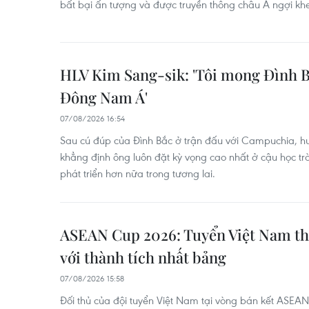
bất bại ấn tượng và được truyền thông châu Á ngợi kh
HLV Kim Sang-sik: 'Tôi mong Đình B
Đông Nam Á'
07/08/2026 16:54
Sau cú đúp của Đình Bắc ở trận đấu với Campuchia, hu
khẳng định ông luôn đặt kỳ vọng cao nhất ở cậu học tr
phát triển hơn nữa trong tương lai.
ASEAN Cup 2026: Tuyển Việt Nam thẳ
với thành tích nhất bảng
07/08/2026 15:58
Đối thủ của đội tuyển Việt Nam tại vòng bán kết ASEA