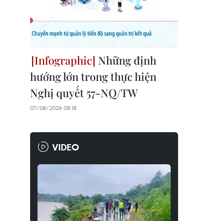
Những định
hướng lớn trong thực hiện
Nghị quyết 57-NQ/TW
07/08/2026 08:18
VIDEO