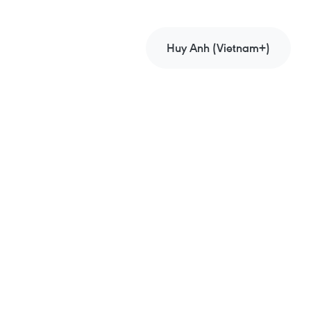
Huy Anh (Vietnam+)