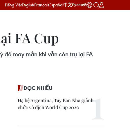
Tiếng Việt
English
Français
Español
中文
Русский
lại FA Cup
ỷ đỏ may mắn khi vẫn còn trụ lại FA
ĐỌC NHIỀU
Hạ bệ Argentina, Tây Ban Nha giành
chức vô địch World Cup 2026