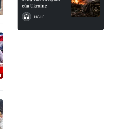
của Ukraine
NGHE