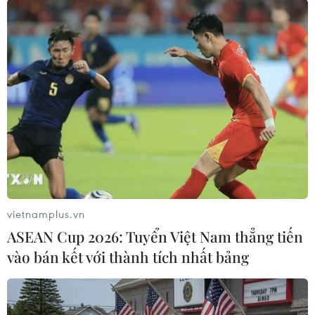
sản phẩm này tiếp tục được nhập khẩu vào thị
trường châu Âu và được thị trường đón nhận rất
tích cực,” ông Phạm Thái Bình nói.
Còn theo bà Lê Hằng, Giám đốc Truyền thông
Hiệp hội Chế biến và xuất khẩu Thủy sản
(VASEP), các nhóm mặt hàng thuỷ sản chính đều
được hưởng lợi khi EVFTA có hiệu lực. Rõ rệt
nhất là đến hết quý 2/2022, EU là thị trường
nằm trong ba nhóm xuất khẩu thuỷ sản cao
nhất của Việt Nam.
vietnamplus.vn
Đặc biệt, trong bối cảnh lạm phát, nhưng với
ASEAN Cup 2026: Tuyển Việt Nam thẳng tiến
các thuế quan ưu đãi của EVFTA đã bộc lộ rõ
vào bán kết với thành tích nhất bảng
nét, xuất khẩu thuỷ sản tăng 40%, đạt gần 700
triệu USD, xuất khẩu các dòng thuỷ sản chính kể
cả cá tra đã tăng 30-39%, trong đó cá tra đã tăng