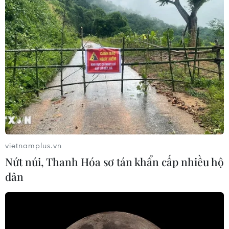
31/07/2022 07:41
Đan Mạch không những là quốc gia duy nhất ở Bắc Âu
thiết lập quan hệ Đối tác toàn diện với Việt Nam mà còn
là một trong những đối tác thương mại tiềm năng của
Việt Nam.
vietnamplus.vn
Nứt núi, Thanh Hóa sơ tán khẩn cấp nhiều hộ
dân