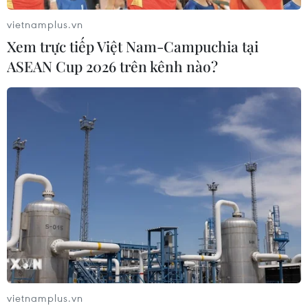
vietnamplus.vn
Xem trực tiếp Việt Nam-Campuchia tại
ASEAN Cup 2026 trên kênh nào?
#Hiệp định EVFTA
#thương hiệu
#xuất khẩu nông sản
#chứng nhận xuất xứ
#gian lận xuất xứ
TP. Hà Nội
Tp. Hồ Chí Minh
Theo dõi VietnamPlus
TIN LIÊN QUAN
vietnamplus.vn