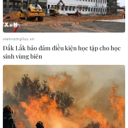
vietnamplus.vn
Đắk Lắk bảo đảm điều kiện học tập cho học
sinh vùng biên
Phát triển vùng nguyên liệu đạt chuẩn để
gạo Việt thành công tại EU
05/08/2022 00:04
Theo Tham tán nông nghiệp Việt Nam tại EU, doanh
nghiệp Việt Nam cần tập trung khai thác tốt hạn ngạch
với thuế suất 0%, trong bối cảnh EU chỉ dành 80.000
tấn cho gạo theo EVFTA.