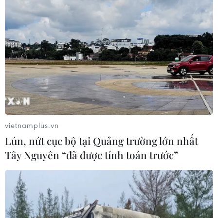
Phòng vệ thương mại và bài học
"chuẩn bị kỹ-thắng lớn" của doanh
nghiệp Việt
07/08/2026 01:14
Giá dầu tăng vọt do Iran xem xét cấm
tàu Mỹ và Israel qua eo biển Hormuz
vietnamplus.vn
07/08/2026 00:45
Lún, nứt cục bộ tại Quảng trường lớn nhất
Tây Nguyên “đã được tính toán trước”
Giá vàng thế giới quay đầu giảm nhẹ
do áp lực chốt lời
07/08/2026 00:31