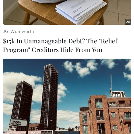
EVFTA có hiệu lực.
JG Wentworth
$15k In Unmanageable Debt? The "Relief
Program" Creditors Hide From You
Xuất khẩu hàng hóa của Việt Nam qua Cảng Hải phòng. (Ảnh:
TTXVN)
Hiệp định Thương mại tự do giữa Việt Nam-EU
(gọi tắt là EVFTA) sau hai năm thực thi đã ghi