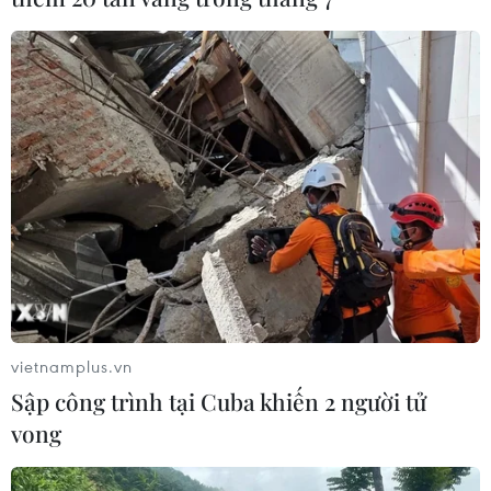
nhiều nước tăng nhập khẩu gạo thay thế lúa mỳ cũng là
cơ hội lớn cho gạo Việt Nam.
vietnamplus.vn
Sập công trình tại Cuba khiến 2 người tử
vong
Hiệp định EVFTA mở rộng xuất khẩu hàng
Việt vào thị trường Đan Mạch