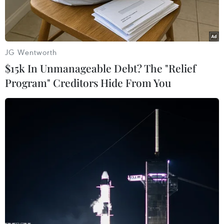
JG Wentworth
$15k In Unmanageable Debt? The "Relief
Program" Creditors Hide From You
Các đối tượng tham gia cá cược đá gà qua mạng bị bắt giữ.
(Ảnh: Thanh Tân/TTXVN)
Công an huyện Tân Châu (tỉnh Tây Ninh) cho
biết đang điều tra, làm rõ hành vi tổ chức cho
hàng chục người tham gia đánh bạc với hình
thức đá gà qua mạng.
Vào khoảng gần 14h ngày 14/12, Đội Cảnh sát