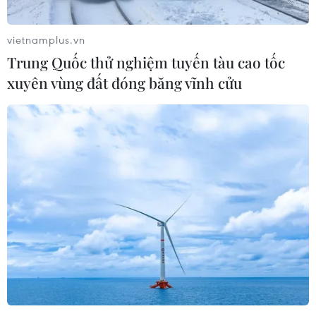
bố trí nhiều lớp cảnh giới.
vietnamplus.vn
Trung Quốc thử nghiệm tuyến tàu cao tốc
xuyên vùng đất đóng băng vĩnh cửu
Tây Ninh: Triệt xóa tụ điểm đá gà quy mô
lớn, tạm giữ 35 đối tượng
27/07/2022 10:55