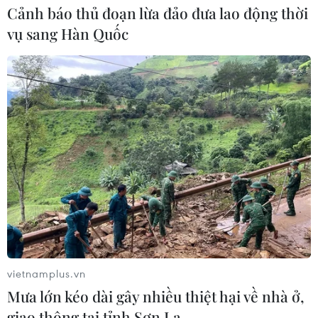
Cảnh báo thủ đoạn lừa đảo đưa lao động thời
vụ sang Hàn Quốc
TIN CÙNG CHUYÊN MỤC
Bãi bỏ một số văn bản quy phạm
pháp luật không còn phù hợp
06/08/2026 09:59
vietnamplus.vn
Mưa lớn kéo dài gây nhiều thiệt hại về nhà ở,
Khởi tố người đi bộ gây tai nạn chết
giao thông tại tỉnh Sơn La