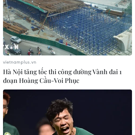
ba đối tượng gồm: Đoàn Minh Lai (sinh năm
1997), Đoàn Minh Thuận (sinh năm 1991), Trần
Văn Hữu (sinh năm 1975), cùng ngụ xã Hảo
Đước, huyện Châu Thành để làm rõ hành vi
tham gia đánh bạc./.
(TTXVN/Vietnam+)
vietnamplus.vn
Hà Nội tăng tốc thi công đường Vành đai 1
đoạn Hoàng Cầu-Voi Phục