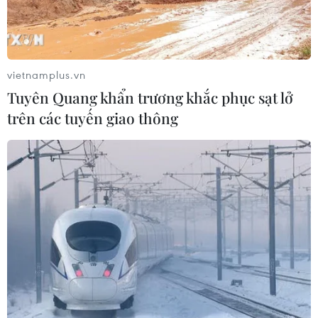
vietnamplus.vn
Tuyên Quang khẩn trương khắc phục sạt lở
trên các tuyến giao thông
Đồng Nai: Triệt phá hai tụ điểm đá gà, bắt
giữ nhiều đối tượng
30/03/2022 12:26
Theo cơ quan công an, để đối phó với lực lượng chức
năng, các đối tượng lựa chọn địa điểm đánh bạc trong
vườn rẫy có địa hình hiểm trở, cách xa khu dân cư và