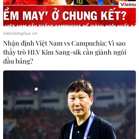
vietnamplus.vn
Nhận định Việt Nam vs Campuchia: Vì sao
thầy trò HLV Kim Sang-sik cần giành ngôi
đầu bảng?