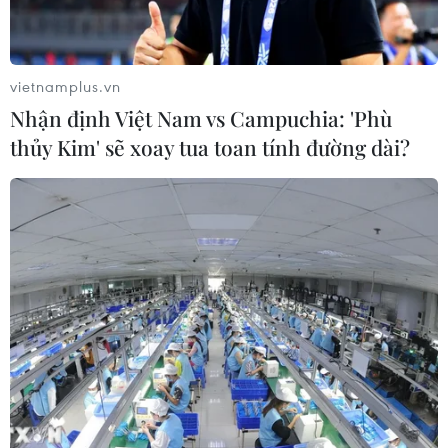
vietnamplus.vn
Nhận định Việt Nam vs Campuchia: 'Phù
thủy Kim' sẽ xoay tua toan tính đường dài?