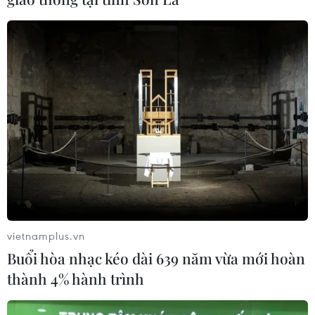
người trên quốc lộ ở Quảng Trị
06/08/2026 09:44
Khởi tố Chủ tịch Hội đồng quản trị,
Giám đốc Công ty cổ phần Mekolor
06/08/2026 09:06
Thêm một nhóm dàn cảnh cướp giật
tại khu Tân Huê Viên sa lưới
06/08/2026 05:57
vietnamplus.vn
Buổi hòa nhạc kéo dài 639 năm vừa mới hoàn
thành 4% hành trình
Khẩn trường khám nghiệm
hiện trường, điều tra nguyên nhân