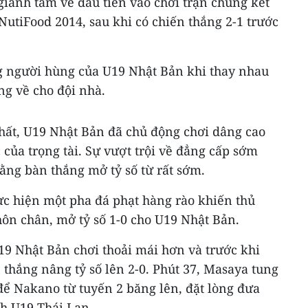
iành tấm vé đầu tiên vào chơi trận chung kết
utiFood 2014, sau khi có chiến thắng 2-1 trước
 người hùng của U19 Nhật Bản khi thay nhau
ng về cho đội nhà.
hất, U19 Nhật Bản đã chủ động chơi dâng cao
 của trọng tài. Sự vượt trội về đẳng cấp sớm
ằng bàn thắng mở tỷ số từ rất sớm.
ực hiện một pha đá phạt hàng rào khiến thủ
ôn chân, mở tỷ số 1-0 cho U19 Nhật Bản.
19 Nhật Bản chơi thoải mái hơn và trước khi
n thắng nâng tỷ số lên 2-0. Phút 37, Masaya tung
để Nakano từ tuyến 2 băng lên, đặt lòng đưa
h U19 Thái Lan.