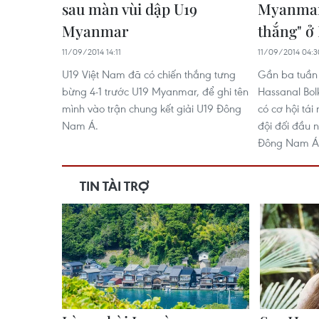
sau màn vùi dập U19
Myanmar
Myanmar
thắng" ở
11/09/2014 14:11
11/09/2014 04:3
U19 Việt Nam đã có chiến thắng tưng
Gần ba tuần 
bừng 4-1 trước U19 Myanmar, để ghi tên
Hassanal Bolk
mình vào trận chung kết giải U19 Đông
có cơ hội tá
Nam Á.
đội đối đầu 
Đông Nam Á