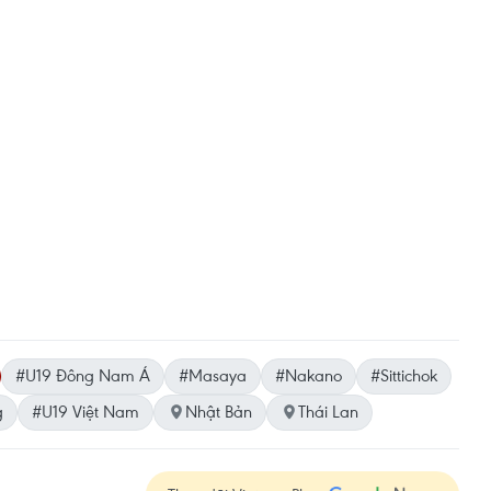
#U19 Đông Nam Á
#Masaya
#Nakano
#Sittichok
g
#U19 Việt Nam
Nhật Bản
Thái Lan