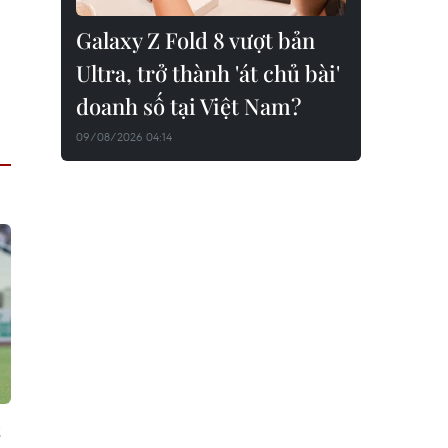
Galaxy Z Fold 8 vượt bản
Ultra, trở thành 'át chủ bài'
doanh số tại Việt Nam?
09/08/2026 04:14