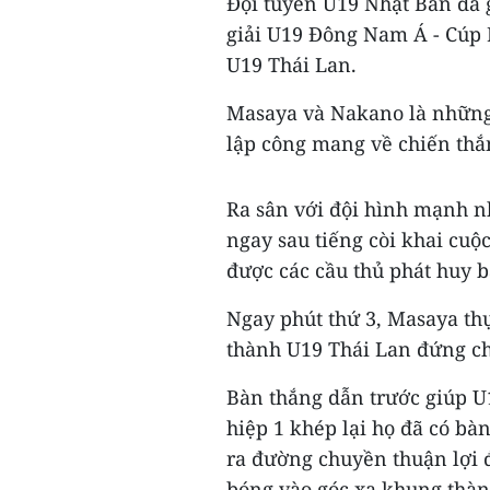
Đội tuyển U19 Nhật Bản đã g
giải U19 Đông Nam Á - Cúp N
U19 Thái Lan.
Masaya và Nakano là những
lập công mang về chiến thắ
Ra sân với đội hình mạnh n
ngay sau tiếng còi khai cuộc
được các cầu thủ phát huy b
Ngay phút thứ 3, Masaya th
thành U19 Thái Lan đứng ch
Bàn thắng dẫn trước giúp U
hiệp 1 khép lại họ đã có bà
ra đường chuyền thuận lợi 
bóng vào góc xa khung thàn