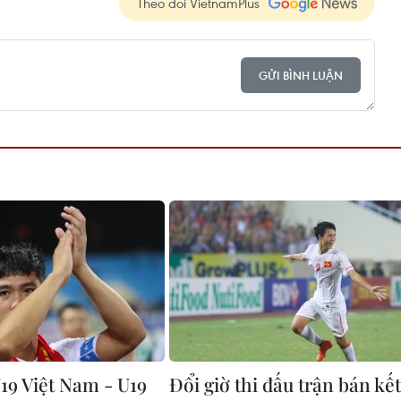
Theo dõi VietnamPlus
GỬI BÌNH LUẬN
19 Việt Nam - U19
Đổi giờ thi đấu trận bán kết