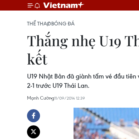
THỂ THAO
BÓNG ĐÁ
Thắng nhẹ U19 Th
kết
U19 Nhật Bản đã giành tấm vé đầu tiên 
2-1 trước U19 Thái Lan.
Mạnh Cường
11/09/2014 12:39