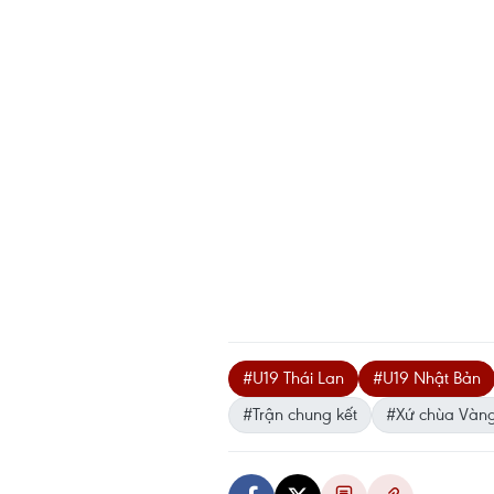
#U19 Thái Lan
#U19 Nhật Bản
#Trận chung kết
#Xứ chùa Vàn