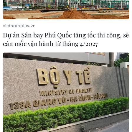
vietnamplus.vn
Dự án Sân bay Phú Quốc tăng tốc thi công, sẽ
cán mốc vận hành từ tháng 4/2027