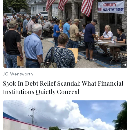
lưu thông của phương tiện; đăng ký danh sách
lái xe đã thực hiện các biện pháp phòng chống
dịch mới được điều khiển phương tiện. Lái xe
nếu ở lại Hải Phòng phải tuân thủ các biện pháp
phòng chống dịch, ăn uống, nghỉ ngơi tại nơi có
đủ điều kiện phòng chống dịch./.
(TTXVN/Vietnam+)
JG Wentworth
$30k In Debt Relief Scandal: What Financial
Institutions Quietly Conceal