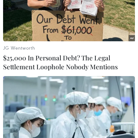
TIN LIÊN QUAN
JG Wentworth
$25,000 In Personal Debt? The Legal
Settlement Loophole Nobody Mentions
Hải Dương đề nghị các địa phương tạo
điều kiện để tiêu thụ nông sản
19/02/2021 02:35