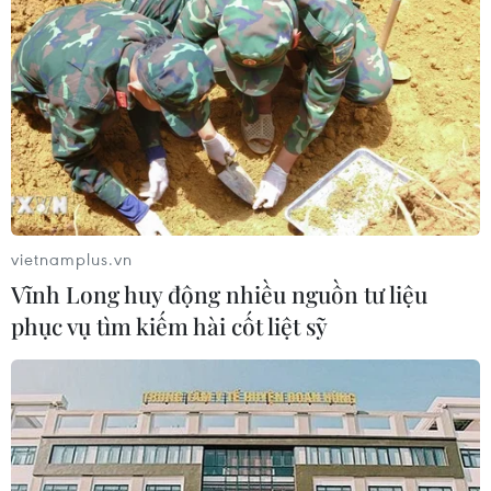
Đã xác định phương tiện khiến hàng
loạt ôtô thủng lốp trên cao tốc Bắc-
Nam
07/08/2026 10:03
Xe khách lao xuống hố sâu bên
đường, 18 hành khách thoát nạn
vietnamplus.vn
07/08/2026 08:39
Vĩnh Long huy động nhiều nguồn tư liệu
phục vụ tìm kiếm hài cốt liệt sỹ
Dự án đường sắt nhẹ Phú Quốc sẽ
vận hành chạy thử nghiệm vào giữa
năm 2027
07/08/2026 08:28