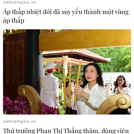
vietnamplus.vn
Áp thấp nhiệt đới đã suy yếu thành một vùng
áp thấp
Tháo gỡ vướng mắc, tạo điều kiện để xuất
khẩu cà rốt Hải Dương
21/02/2021 09:21
Thông thường, khoảng 50% sản lượng cà rốt của Hải
Dương được xuất khẩu sang Hàn Quốc, Nhật Bản,
Malaysia, Trung Đông và châu Âu. Thế nhưng, dịch
bệnh đã khiến việc sơ chế, đóng gói gặp trở ngại.
vietnamplus.vn
Thứ trưởng Phan Thị Thắng thăm, động viên