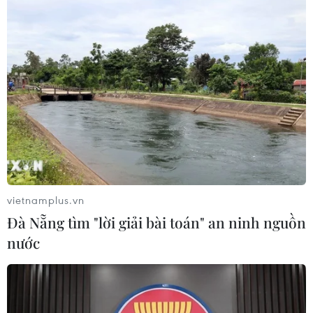
Tổng Biên tập: TRẦN TIẾN DUẨN
Phó Tổng Biên tập: NGUYỄN THỊ TÁM, KHÚC THANH
THỦY
Sở hữu trí tuệ
Quy định sử dụng
RSS
Hỗ trợ
Ngôn ngữ
TTXVN
Dịch vụ tin
Quảng cáo
Liên hệ
vietnamplus.vn
Đà Nẵng tìm "lời giải bài toán" an ninh nguồn
nước
Giấy phép số: 1374/GP-BTTTT do Bộ Thông tin và Truyền thông
cấp ngày 11/9/2008.
Quảng cáo: Phó TBT Nguyễn Thị Tám: 093.5958688, Email:
tamvna@gmail.com