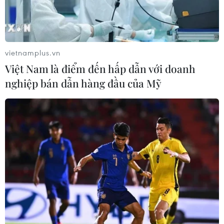
Thực hiện cách ly xã hội khiến nông dân tại Hải Dương
gặp rất nhiều khó khăn trong việc tiêu thụ nông sản.
Hiện toàn tỉnh còn khoảng 90.000 tấn rau màu và
khoảng 700.000 con gà cần được tiêu thụ.
vietnamplus.vn
Việt Nam là điểm đến hấp dẫn với doanh
nghiệp bán dẫn hàng đầu của Mỹ