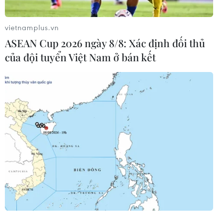
Hàng trăm lái xe vận tải ở Hải Dương lấy
mẫu xét nghiệm SARS-CoV-2
vietnamplus.vn
21/02/2021 07:24
ASEAN Cup 2026 ngày 8/8: Xác định đối thủ
Chỉ tính từ chiều 20 đến sáng 21/2, CDC Hải Dương đã
của đội tuyển Việt Nam ở bán kết
xét nghiệm cho khoảng 500 lái xe. Các lái xe khi đến
lấy mẫu mang theo bằng lái xe và thực hiện nghiêm
các quy định về phòng, chống dịch.