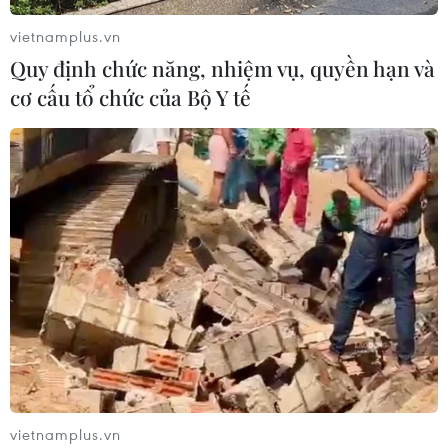
vietnamplus.vn
Quy định chức năng, nhiệm vụ, quyền hạn và
cơ cấu tổ chức của Bộ Y tế
TIN CÙNG CHUYÊN MỤC
Xe tải va chạm xe máy tại Đắk Lắk
làm hai người thương vong
vietnamplus.vn
08/08/2026 14:58