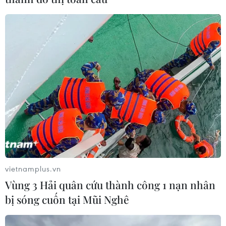
Đề nghị có phương án cho xe hàng lưu
thông Hải Dương-Hải Phòng
vietnamplus.vn
23/02/2021 11:25
Vùng 3 Hải quân cứu thành công 1 nạn nhân
Hiện nay, xe chở hàng hóa từ Hải Dương sang Hải
bị sóng cuốn tại Mũi Nghê
Phòng đang gặp nhiều khó khăn do các phương tiện
không được phép lưu thông trên Quốc lộ 5 và phương