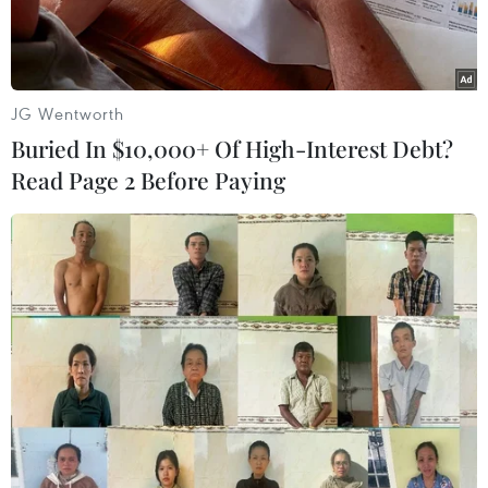
phòng dịch.
JG Wentworth
Buried In $10,000+ Of High-Interest Debt?
Read Page 2 Before Paying
Hàng hóa, nông sản đều được kiểm dịch, khử khuẩn nghiêm
ngặt trước khi đến tay người tiêu dùng. (Ảnh: Thanh
Tùng/TTXVN)