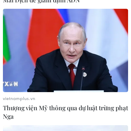
cao tốc
06/08/2026 07:14
Đại biểu Quốc hội băn khoăn khả
năng cân đối vốn 2 siêu dự án giao
thông
06/08/2026 07:00
Xem thêm
vietnamplus.vn
Thượng viện Mỹ thông qua dự luật trừng phạt
Nga
CƠ QUAN CHỦ QUẢN: THÔNG TẤN XÃ VIỆT NAM