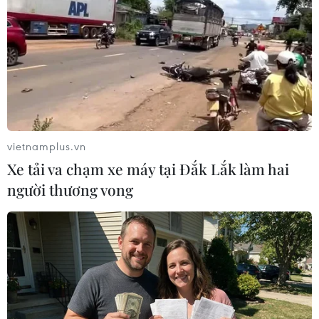
#vận tải hàng hóa
#dịch COVID-19
#Bộ Giao thông Vận tải
#phong tỏa
#cách ly
#Hải Phòng
#Hải Dương
Hải Dương
TP. Hải Phòng
vietnamplus.vn
Xe tải va chạm xe máy tại Đắk Lắk làm hai
người thương vong
Theo dõi VietnamPlus