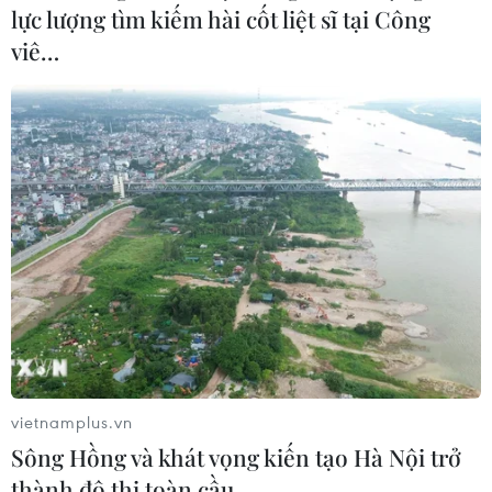
lực lượng tìm kiếm hài cốt liệt sĩ tại Công
viê…
Hải Dương có thêm nhiều thôn, khu dân
cư kết thúc cách ly y tế
22/02/2021 10:50
Tỉnh Hải Dương đã kết thúc cách ly y tế đối với Đội 7,
thôn Ngọc Hòa, xã Vĩnh Hòa, huyện Ninh Giang, và
nhiều xã, thôn, khu, cụm dân cư tại thị xã Kinh Môn.
vietnamplus.vn
Sông Hồng và khát vọng kiến tạo Hà Nội trở
thành đô thị toàn cầu