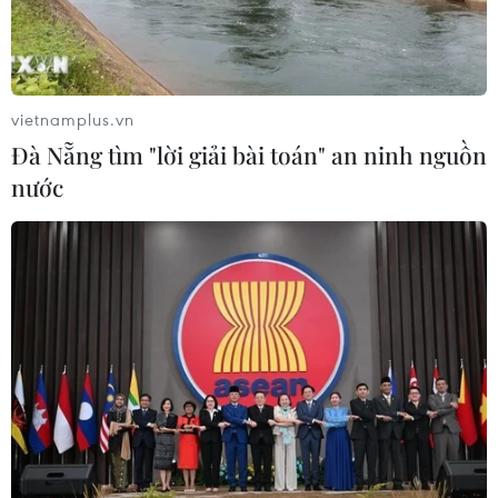
Xem thêm
vietnamplus.vn
Đà Nẵng tìm "lời giải bài toán" an ninh nguồn
nước
CƠ QUAN CHỦ QUẢN: THÔNG TẤN XÃ VIỆT NAM
Tổng Biên tập: TRẦN TIẾN DUẨN
Phó Tổng Biên tập: NGUYỄN THỊ TÁM, KHÚC THANH
THỦY
Sở hữu trí tuệ
Quy định sử dụng
RSS
Hỗ trợ
Ngôn ngữ
TTXVN
Dịch vụ tin
Quảng cáo