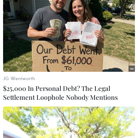
TIN LIÊN QUAN
JG Wentworth
$25,000 In Personal Debt? The Legal
Settlement Loophole Nobody Mentions
Nga sẽ khó thay đổi chính sách sản lượng
tại cuộc họp sắp tới của OPEC+
21/11/2023 14:51