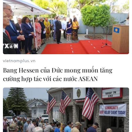
Các bộ trưởng của Tổ chức các Nước Xuất khẩu Dầu
mỏ (OPEC) và các đồng minh, còn gọi là Nhóm OPEC+,
sẽ nhóm họp vào ngày 26/11 tới tại Vienna (Áo).
vietnamplus.vn
Bang Hessen của Đức mong muốn tăng
cường hợp tác với các nước ASEAN
Điện Kremlin khẳng định Nga tránh được