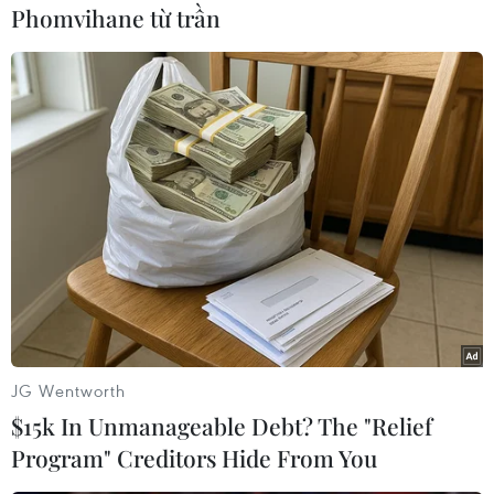
để ổn định thị trường nội địa, với một số trường
Phomvihane từ trần
hợp ngoại lệ.
Ngày 6/10, Nga đã dỡ bỏ hạn chế xuất khẩu
diesel qua đường ống tới cảng biển đối với các
nhà sản xuất cung cấp ít nhất 50% lượng dầu
diesel sản xuất ra thị trường nội địa.
Sau đó, ngày 17/11, chính phủ dỡ bỏ lệnh cấm
tạm thời xuất khẩu xăng./.
(TTXVN/Vietnam+)
JG Wentworth
$15k In Unmanageable Debt? The "Relief
Program" Creditors Hide From You