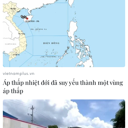
Có 50 cơ sở kiểm nghiệm được GACC
chấp nhận phục vụ xuất khẩu mít,
sầu riêng
07/08/2026 10:27
Giá dầu tăng trước những lo ngại về
kế hoạch mở lại Eo biển Hormuz
vietnamplus.vn
07/08/2026 08:58
Áp thấp nhiệt đới đã suy yếu thành một vùng
áp thấp
Nhà đầu tư Anh đề xuất siêu dự án Tổ
hợp cảng biển 18 tỷ USD tại Quảng
Ninh
07/08/2026 08:33