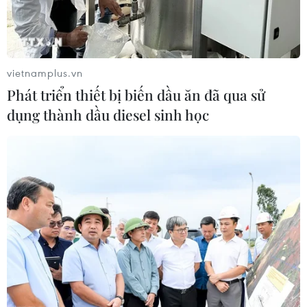
Chủ sân Azteca lỗ hơn 47 triệu USD vì
World Cup 2026
08/08/2026 06:43
vietnamplus.vn
Phát triển thiết bị biến dầu ăn đã qua sử
Dữ liệu việc làm Mỹ mở thêm dư địa
dụng thành dầu diesel sinh học
cho giá vàng trong tuần qua
08/08/2026 04:29
Thương mại Việt Nam-Australia
hướng tới những động lực tăng
trưởng mới
08/08/2026 03:29
Nghệ An: OCOP đã có thương hiệu,