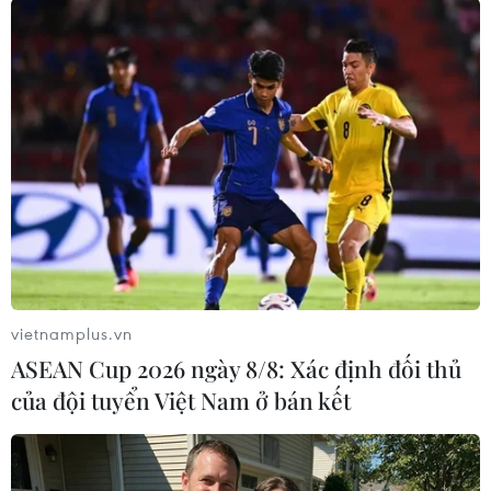
#Bộ Năng lượng Nga
#Cấm xuất khẩu dầu
#Cấm xuất khẩu xăng
#Thị trường nhiên liệu
Nga
vietnamplus.vn
Theo dõi VietnamPlus
ASEAN Cup 2026 ngày 8/8: Xác định đối thủ
của đội tuyển Việt Nam ở bán kết