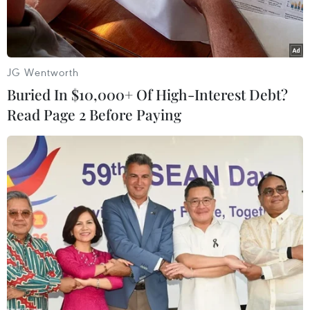
JG Wentworth
Buried In $10,000+ Of High-Interest Debt?
Read Page 2 Before Paying
Công nhân kiểm tra các hoạt động bơm dầu tại giếng dầu
Gremikhinskoye ở Izhevsk, vùng Ural, Nga. (Ảnh:
Reuters/TTXVN)
Ngày 22/11, Bộ Năng lượng Nga cho biết chính
phủ nước này đã quyết định dỡ bỏ lệnh cấm