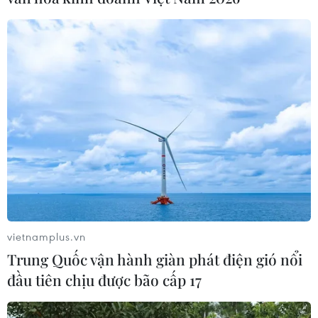
TIN LIÊN QUAN
vietnamplus.vn
Trung Quốc vận hành giàn phát điện gió nổi
Chính quyền quân sự Niger sẵn sàng đối
đầu tiên chịu được bão cấp 17
thoại với ECOWAS