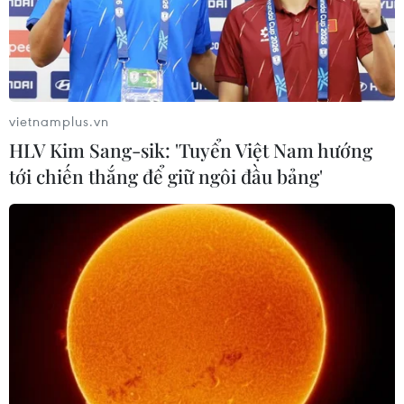
vietnamplus.vn
HLV Kim Sang-sik: 'Tuyển Việt Nam hướng
tới chiến thắng để giữ ngôi đầu bảng'
Liên minh châu Phi thảo luận về cuộc
khủng hoảng Niger
14/08/2023 13:01
Trên nền tảng xã hội X (trước đây là Twitter), AU cho biết
Hội đồng An ninh và Hòa bình đã họp, cập nhật thông
tin về tình hình ở Niger và thảo luận hướng giải quyết
cuộc khủng hoảng này.