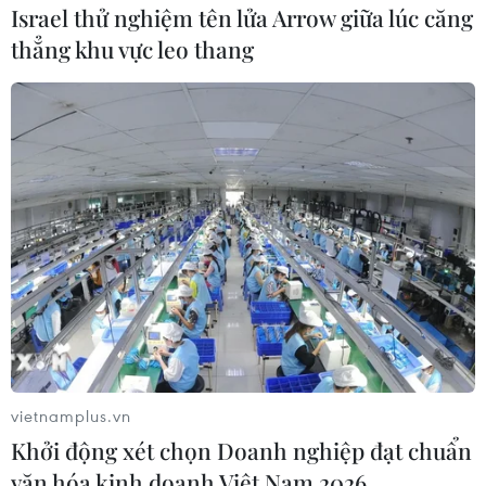
Israel thử nghiệm tên lửa Arrow giữa lúc căng
thẳng khu vực leo thang
#ECOWAS
#chính quyền quân sự
#can thiệp quân sự
#Antony Blinken
Chad
Niger
Theo dõi VietnamPlus
vietnamplus.vn
Khởi động xét chọn Doanh nghiệp đạt chuẩn
văn hóa kinh doanh Việt Nam 2026