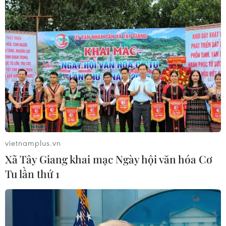
14/08/2023 00:10
Người đứng đầu chính quyền quân sự Niger nói rằng
họ để ngỏ việc xem xét các biện pháp ngoại giao và
hòa bình nhằm giải quyết những khúc mắc hiện nay.
vietnamplus.vn
Xã Tây Giang khai mạc Ngày hội văn hóa Cơ
Tu lần thứ 1