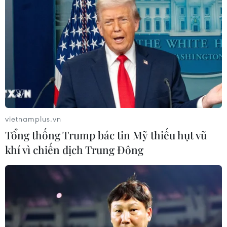
Nigeria chuẩn bị cho khả năng can thiệp
quân sự vào Niger
14/08/2023 03:26
Nigeria sẽ cần khoảng hai tiểu đoàn từ 300-1.000 binh
sỹ để tham gia chiến dịch quân sự chống lại quân nổi
dậy ở Niger dưới sự bảo trợ của Cộng đồng Kinh tế các
quốc gia Tây Phi (ECOWAS).
vietnamplus.vn
Tổng thống Trump bác tin Mỹ thiếu hụt vũ
khí vì chiến dịch Trung Đông