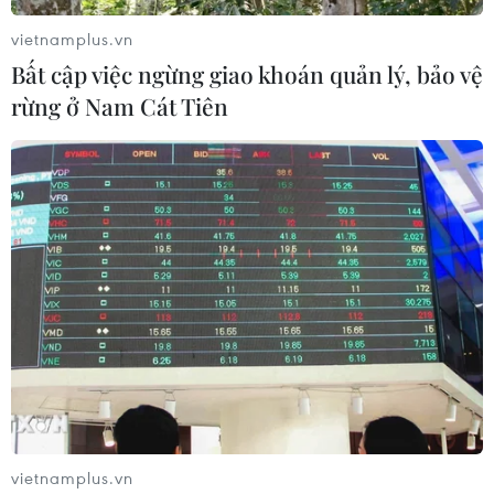
và triển khai mạnh mẽ các chính sách an sinh nhằm duy
vietnamplus.vn
trì sự gắn kết xã hội.
Bất cập việc ngừng giao khoán quản lý, bảo vệ
rừng ở Nam Cát Tiên
vietnamplus.vn