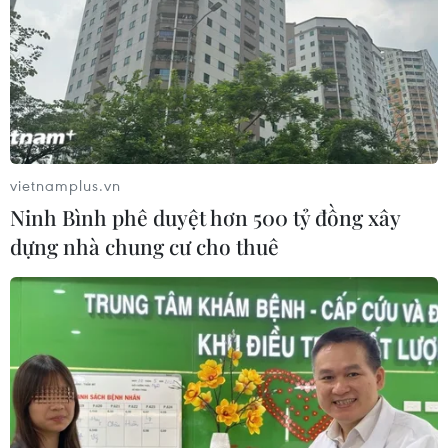
vietnamplus.vn
Ninh Bình phê duyệt hơn 500 tỷ đồng xây
dựng nhà chung cư cho thuê
TIN CÙNG CHUYÊN MỤC
Giao tranh dữ dội ở miền Tây Libya,
nhiều tù nhân vượt ngục
05/08/2026 05:58