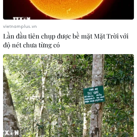
vietnamplus.vn
Lần đầu tiên chụp được bề mặt Mặt Trời với
độ nét chưa từng có
Đức thảo luận về khu vực Sahel với các
quan chức cấp cao của châu Phi
15/08/2023 14:33
Bộ trưởng Schulze kêu gọi chính phủ các nước trong khu
vực tạo cơ hội việc làm tốt hơn cho những người trẻ tuổi