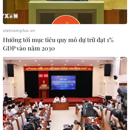
vietnamplus.vn
Hướng tới mục tiêu quy mô dự trữ đạt 1%
GDP vào năm 2030
Thủ tướng chỉ định của chính quyền quân sự Niger Ali
Mahaman Lamine Zeine. (Ảnh: AFP/TTXVN)
Ngày 15/8, Thủ tướng chính quyền quân sự
Niger hôm qua đã có chuyến thăm không báo
trước tới nước láng giềng Cộng hòa Chad.
Động thái này diễn ra trong bối cảnh cộng đồng