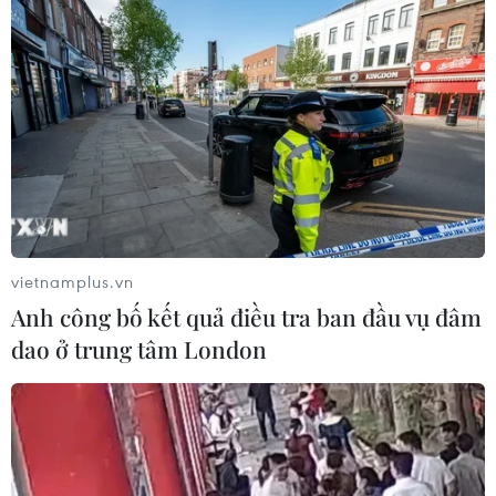
TIN LIÊN QUAN
vietnamplus.vn
Anh công bố kết quả điều tra ban đầu vụ đâm
dao ở trung tâm London
Mỹ hối thúc ngừng bắn giữa lúc bạo lực
leo thang ở Tây Bắc Syria
23/05/2019 03:54