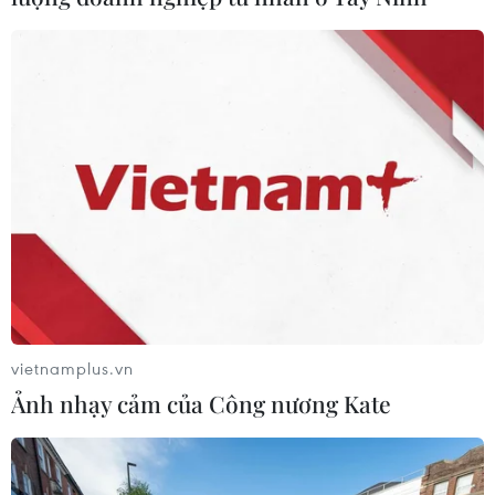
#Tổng thống Nga Vladimir Putin
#Bashar al-Assad
#Syria
#Khôi phục nhà nước Syria
Nga
Syria
Theo dõi VietnamPlus
vietnamplus.vn
Ảnh nhạy cảm của Công nương Kate