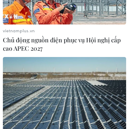
vietnamplus.vn
Chủ động nguồn điện phục vụ Hội nghị cấp
cao APEC 2027
TIN CÙNG CHUYÊN MỤC
Iran cảnh báo đáp trả nhằm vào hạ
tầng năng lượng khu vực nếu bị tấn
công
06/08/2026 04:37