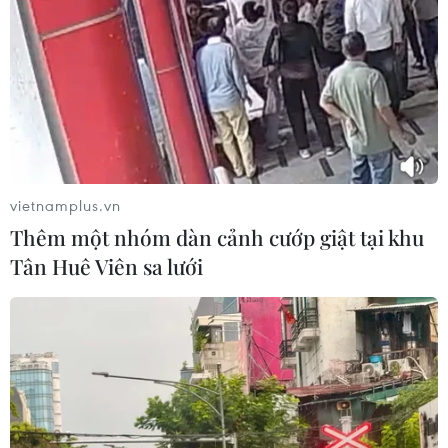
Mỹ kêu gọi một lệnh ngừng bắn mới ở Syria trong bối
cảnh bạo lực leo thang ở khu vực Tây Bắc, nơi lực
lượng quân đội chính phủ Syria đang tấn công nhằm
vào thành trì cuối cùng của phiến quân.
vietnamplus.vn
Thêm một nhóm dàn cảnh cướp giật tại khu
Tân Huê Viên sa lưới