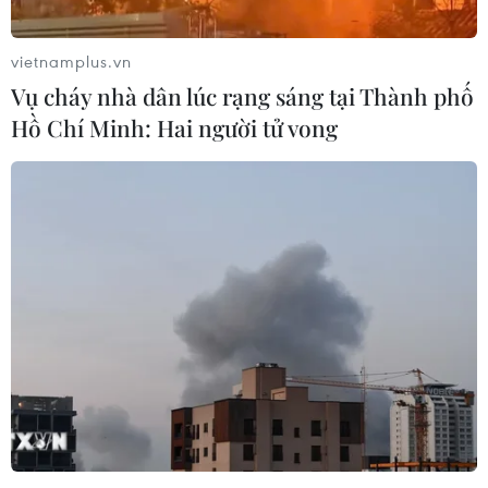
vietnamplus.vn
Vụ cháy nhà dân lúc rạng sáng tại Thành phố
Hồ Chí Minh: Hai người tử vong
SOHR: Hơn 380.000 người chết trong gần
9 năm chiến tranh ở Syria
04/01/2020 14:31
Báo cáo mới SOHR nêu rõ trong số hơn 380.000 người
chết có hơn 115.000 dân thường thiệt mạng bao gồm
22.000 trẻ em và 13.612 phụ nữ.