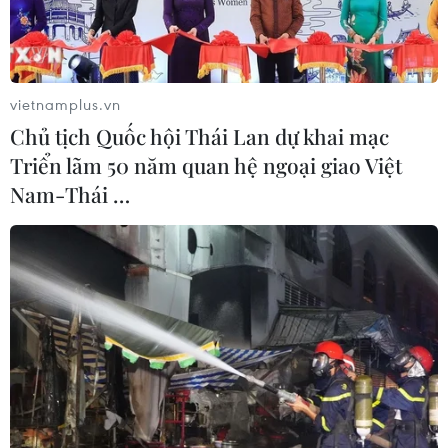
vietnamplus.vn
Chủ tịch Quốc hội Thái Lan dự khai mạc
Triển lãm 50 năm quan hệ ngoại giao Việt
Nam-Thái …
Tổng thống Nga Putin hội đàm với người đồng cấp nước chủ
nhà Bashar al-Assad. (Nguồn: businesslive)
Trong khuôn khổ chuyến thăm bất ngờ tới Syria
ngày 7/1, Tổng thống Nga Vladimir Putin đã có