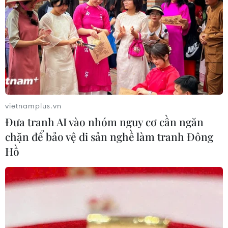
Iran tuyên bố chưa đạt đủ điều kiện
để mở lại eo biển Hormuz
03/08/2026 15:59
Làn sóng người Israel di cư ra nước
vietnamplus.vn
ngoài vẫn ở mức kỷ lục
Đưa tranh AI vào nhóm nguy cơ cần ngăn
03/08/2026 11:32
chặn để bảo vệ di sản nghề làm tranh Đông
Hồ
Tín hiệu tích cực đối với tiến trình
phục hồi kinh tế của Syria
03/08/2026 07:22