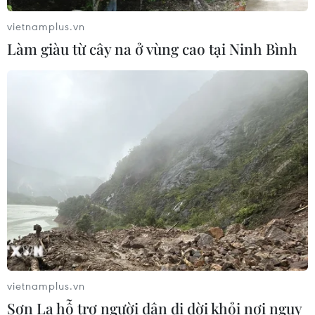
thể bị cuốn vào xung đột
vietnamplus.vn
01/08/2026 14:14
Làm giàu từ cây na ở vùng cao tại Ninh Bình
Xem thêm
CƠ QUAN CHỦ QUẢN: THÔNG TẤN XÃ VIỆT NAM
Tổng Biên tập: TRẦN TIẾN DUẨN
Phó Tổng Biên tập: NGUYỄN THỊ TÁM, KHÚC THANH
THỦY
vietnamplus.vn
Sơn La hỗ trợ người dân di dời khỏi nơi nguy
Sở hữu trí tuệ
Quy định sử dụng