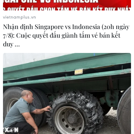
vietnamplus.vn
Nhận định Singapore vs Indonesia (20h ngày
7/8): Cuộc quyết đấu giành tấm vé bán kết
duy …
Cổ phiếu thị giá thấp bị xả bán, chứng
khoán lại đỏ sàn
13/05/2014 09:07
Ngày 13/5, áp lực xả bán tại nhóm chứng khoán thị giá