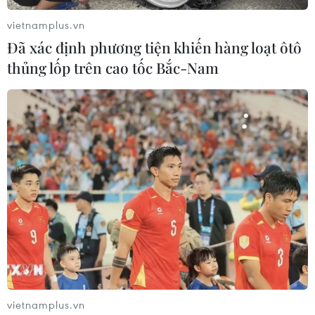
thấp vẫn chưa dứt và khiến VN-Index tiếp tục giảm 3,14
vietnamplus.vn
điểm và HNX-Index mất 1,3 điểm.
Đã xác định phương tiện khiến hàng loạt ôtô
thủng lốp trên cao tốc Bắc-Nam
vietnamplus.vn