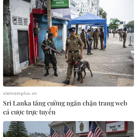
vietnamplus.vn
#Nhà đầu tư nước ngoài
#Mua ròng
#Bán ròng
Sri Lanka tăng cường ngăn chặn trang web
#Doanh thu
#Lãi ròng
#HAG
#KLS
#VND
cá cược trực tuyến
#HoSE
#HNX
TP. Hà Nội
Tp. Hồ Chí Minh