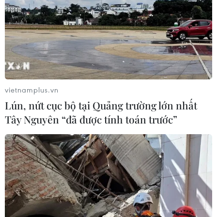
vietnamplus.vn
Lún, nứt cục bộ tại Quảng trường lớn nhất
Tây Nguyên “đã được tính toán trước”
TIN CÙNG CHUYÊN MỤC
VN-Index tăng hơn 3 điểm nhờ sức
bật nhóm dầu khí
07/08/2026 09:36