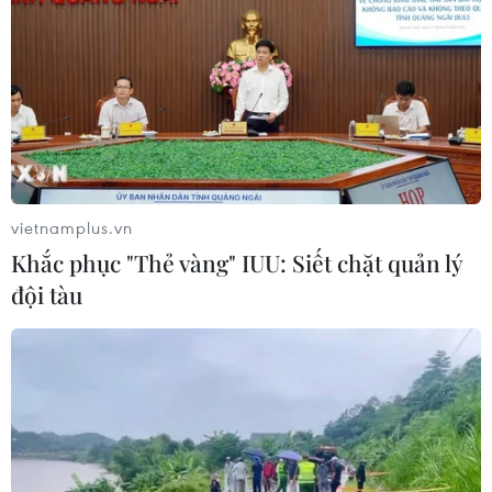
29/07/2026 09:59
Cổ phiếu công nghệ và bán dẫn của
Mỹ giảm mạnh
29/07/2026 00:20
vietnamplus.vn
Khắc phục "Thẻ vàng" IUU: Siết chặt quản lý
Chứng khoán châu Á hứng chịu đợt
đội tàu
bán tháo mới
28/07/2026 10:41
Chứng khoán Mỹ diễn biến trái chiều
trước tuần lễ quyết định của Fed