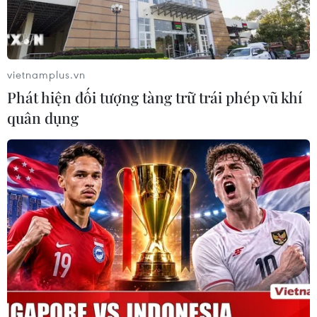
vietnamplus.vn
Phát hiện đối tượng tàng trữ trái phép vũ khí
quân dụng
Blue-chip "đuổi nhau" tăng trần, chứng
khoán xanh trở lại
14/05/2014 09:40
Ngày 14/5, dòng tiền bất ngờ tăng mạnh và ồ ạt đẩy
nhóm cổ phiếu trụ cột tăng trần. Kết thúc phiên, VN-
Index tăng 15,62 điểm và HNX-Index cộng thêm 2,48
điểm.