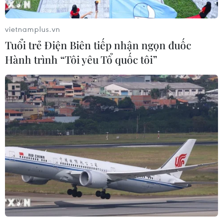
đường Vành đai 1 đoạn Hoàng Cầu-
Voi Phục
vietnamplus.vn
06/08/2026 09:07
Tuổi trẻ Điện Biên tiếp nhận ngọn đuốc
Hành trình “Tôi yêu Tổ quốc tôi”
Đồng Nai yêu cầu đẩy nhanh tiến độ
dự án kết nối vùng, sân bay Long
Thành
06/08/2026 09:05
Cầu Đắk Lung sập sau cú
tông của xe tải cẩu, 2 người thoát
chết
06/08/2026 09:00
Dự án mở rộng đường Nguyễn Tuân