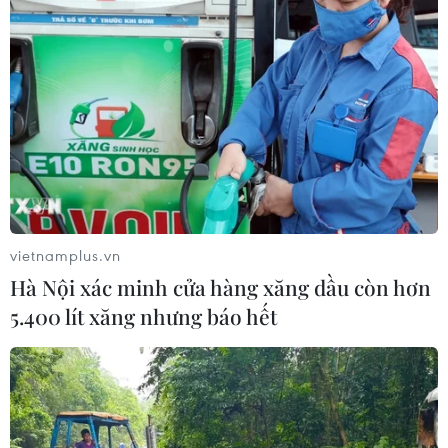
vietnamplus.vn
Hà Nội xác minh cửa hàng xăng dầu còn hơn
5.400 lít xăng nhưng báo hết