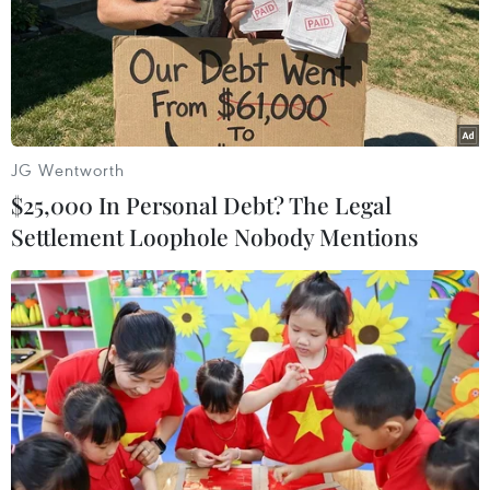
tin quận Hà Đông cho biết, đây là đoạn đường dài 200
mét, rộng 4 mét đi vào Khu đô thị Hyundai Hillstate tại
phường Hà Cầu.
JG Wentworth
$25,000 In Personal Debt? The Legal
Settlement Loophole Nobody Mentions
Lãnh đạo Hà Nội trả lời về kết quả xác