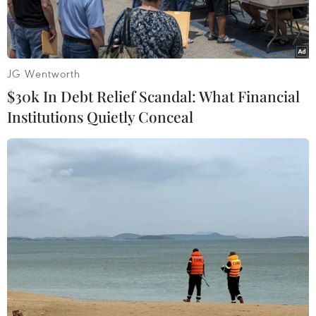
JG Wentworth
$30k In Debt Relief Scandal: What Financial
Institutions Quietly Conceal
(Ảnh: Mỹ Phương/TTXVN.)
Sở Giao thông Vận tải Thành phố Hồ Chí
Minh cùng các đơn vị liên quan đã triển khai
thí điểm bảng tra cứu thông tin tên đường trên
địa bàn Quận 1 (Thành phố Hồ Chí Minh) thông
qua mã hiệu QR code.