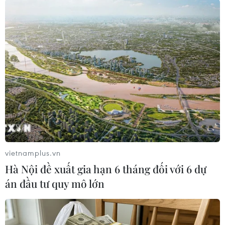
#QR code
#tên đường
#quét mã
#điện thoại thông minh
#tiểu sử
Tp. Hồ Chí Minh
Theo dõi VietnamPlus
vietnamplus.vn
Hà Nội đề xuất gia hạn 6 tháng đối với 6 dự
TIN LIÊN QUAN
án đầu tư quy mô lớn