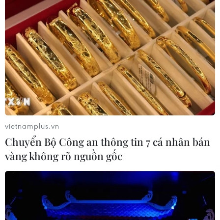
Dự án đường sắt nhẹ Phú Quốc sẽ
vận hành chạy thử nghiệm vào giữa
năm 2027
07/08/2026 08:28
Bộ Xây dựng yêu cầu đầu tư hệ
thống trạm sạc điện trên cao tốc
Bắc-Nam
vietnamplus.vn
07/08/2026 08:15
Chuyển Bộ Công an thông tin 7 cá nhân bán
vàng không rõ nguồn gốc
Xuất hiện các cung trượt sạt kèm
theo nhiều vết nứt, gãy tại Sơn La
07/08/2026 07:31