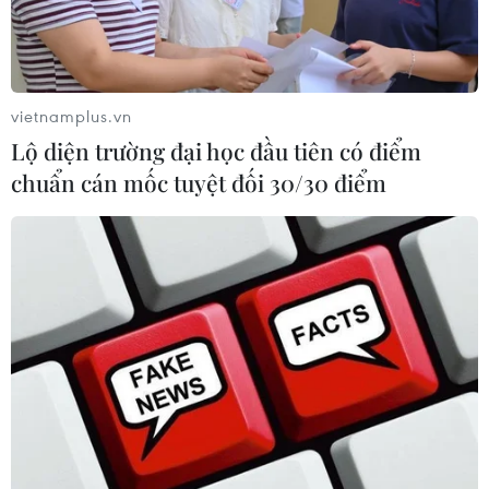
vietnamplus.vn
Lộ diện trường đại học đầu tiên có điểm
chuẩn cán mốc tuyệt đối 30/30 điểm
TIN CÙNG CHUYÊN MỤC
Tỉnh Quảng Ninh mở hướng kết nối
mới với chuỗi kinh tế phía Bắc
09/08/2026 08:04
Lâm Đồng: Mưa lớn gây sạt lở đèo
Con Ó, cây đổ trên đèo Bảo Lộc