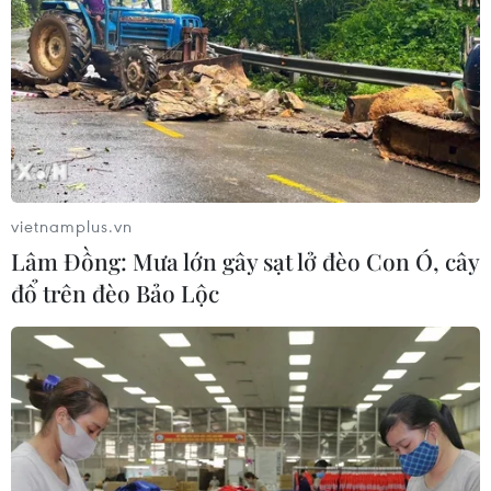
vietnamplus.vn
Lâm Đồng: Mưa lớn gây sạt lở đèo Con Ó, cây
đổ trên đèo Bảo Lộc