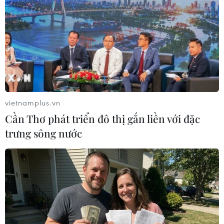
vietnamplus.vn
Cần Thơ phát triển đô thị gắn liền với đặc
trưng sông nước
Sau tên đường 'lạ" Ngô Minh Dương, Hà
Nội phát hiện thêm đường Hyundai
01/08/2019 10:26
Ông Phạm Đức Hòa, Trưởng phòng Văn hóa và Thông