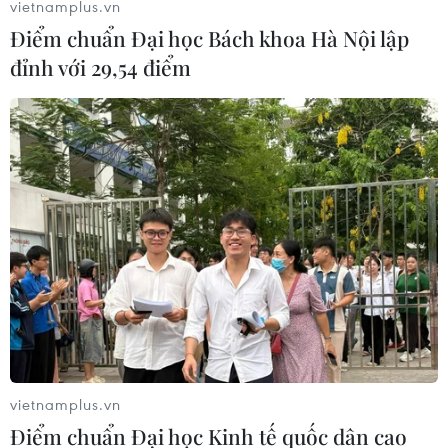
vietnamplus.vn
Điểm chuẩn Đại học Bách khoa Hà Nội lập
đỉnh với 29,54 điểm
Xây danh mục nhân vật truyền thông cho
bộ Địa chí quốc gia Việt Nam
10/06/2020 09:52
Bộ Quốc chí về lĩnh vực truyền thông sẽ cung cấp luận
cứ khoa học đáng tin cậy trong hoạch định đường lối,
chính sách phát triển về ngành công nghiệp truyền
thông.
vietnamplus.vn
Điểm chuẩn Đại học Kinh tế quốc dân cao