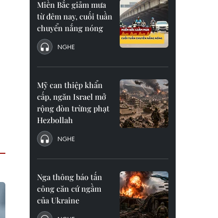
Miền Bắc giảm mưa
từ đêm nay, cuối tuần
chuyển nắng nóng
NGHE
Mỹ can thiệp khẩn
cấp, ngăn Israel mở
rộng đòn trừng phạt
Hezbollah
NGHE
Nga thông báo tấn
công căn cứ ngầm
của Ukraine