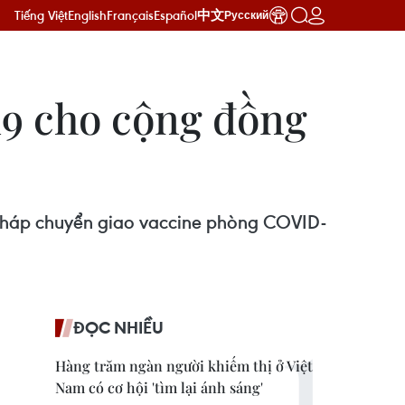
Tiếng Việt
English
Français
Español
中文
Русский
9 cho cộng đồng
 Pháp chuyển giao vaccine phòng COVID-
ĐỌC NHIỀU
Hàng trăm ngàn người khiếm thị ở Việt
Nam có cơ hội 'tìm lại ánh sáng'