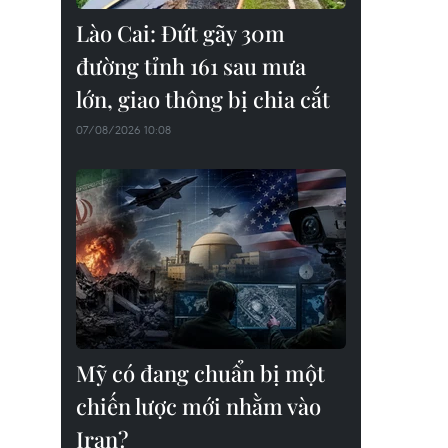
Lào Cai: Đứt gãy 30m
đường tỉnh 161 sau mưa
lớn, giao thông bị chia cắt
07/08/2026 10:08
Mỹ có đang chuẩn bị một
chiến lược mới nhằm vào
Iran?