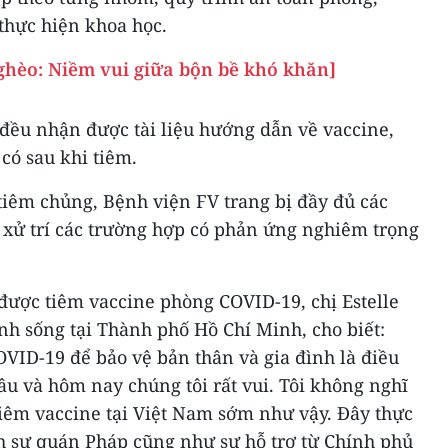
thực hiện khoa học.
ghèo: Niềm vui giữa bộn bề khó khăn]
 đều nhận được tài liệu hướng dẫn về vaccine,
có sau khi tiêm.
tiêm chủng, Bệnh viện FV trang bị đầy đủ các
để xử trí các trường hợp có phản ứng nghiêm trọng
được tiêm vaccine phòng COVID-19, chị Estelle
nh sống tại Thành phố Hồ Chí Minh, cho biết:
VID-19 để bảo vệ bản thân và gia đình là điều
u và hôm nay chúng tôi rất vui. Tôi không nghĩ
 tiêm vaccine tại Việt Nam sớm như vậy. Đây thực
nh sự quán Pháp cũng như sự hỗ trợ từ Chính phủ