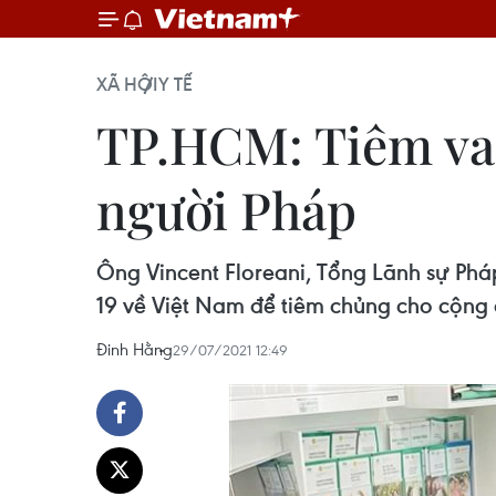
XÃ HỘI
Y TẾ
​TP.HCM: Tiêm v
người Pháp
Ông Vincent Floreani, Tổng Lãnh sự Ph
19 về Việt Nam để tiêm chủng cho cộng
Đinh Hằng
29/07/2021 12:49