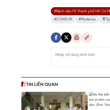
#Bệnh viện FV Thành phố Hồ Chí M
#COVID-19
#Moderna
Tp
TIN LIÊN QUAN