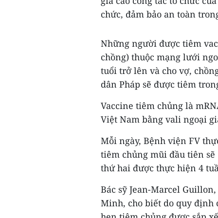
giá cao công tác tổ chức củ
chức, đảm bảo an toàn trong
Những người được tiêm vacc
chồng) thuộc mạng lưới ngoạ
tuổi trở lên và cho vợ, chồ
dân Pháp sẽ được tiêm tron
Vaccine tiêm chủng là mRN
Việt Nam bằng vali ngoại gi
Mỗi ngày, Bệnh viện FV thự
tiêm chủng mũi đầu tiên sẽ
thứ hai được thực hiện 4 tu
Bác sỹ Jean-Marcel Guillon
Minh, cho biết do quy định c
hẹn tiêm chủng được sắp xế