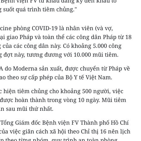
a Bệnh viện FV từ khâu đăng ký đến khâu tổ
 suốt quá trình tiêm chủng."
ine phòng COVID-19 là nhân viên (và vợ,
i giao Pháp và toàn thể các công dân Pháp từ 18
ng của các công dân này. Có khoảng 5.000 công
g đợt này, tương đương với 10.000 mũi tiêm.
A do Moderna sản xuất, được chuyển từ Pháp về
ao theo sự cấp phép của Bộ Y tế Việt Nam.
c hiện tiêm chủng cho khoảng 500 người, việc
 được hoàn thành trong vòng 10 ngày. Mũi tiêm
ần sau mũi thứ nhất.
, Tổng Giám đốc Bệnh viện FV Thành phố Hồ Chí
ủa việc giãn cách xã hội theo Chỉ thị 16 nên lịch
p theo từng nhóm, quy trình an toàn phòng,