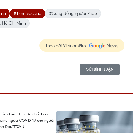
inh
#Tiêm vaccine
#Cộng đồng người Pháp
. Hồ Chí Minh
Theo dõi VietnamPlus
GỬI BÌNH LUẬN