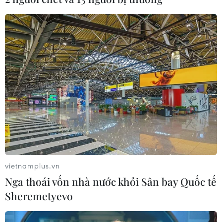
vietnamplus.vn
Nga thoái vốn nhà nước khỏi Sân bay Quốc tế
Sheremetyevo