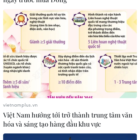
Tổng Bí thư, Chủ tịch nước Tô Lâm
sẽ thăm cấp Nhà nước tới Australia và
New Zealand
06/08/2026 04:30
Mỹ phát tín hiệu ủng hộ ổn định
đồng won của Hàn Quốc
05/08/2026 23:26
Nhật Bản: Nội các thông qua chính
sách giảm thuế tiêu thụ thực phẩm
vietnamplus.vn
xuống 1%
Việt Nam hướng tới trở thành trung tâm văn
05/08/2026 15:30
hóa và sáng tạo hàng đầu khu vực
Việt Nam-Ấn Độ thúc đẩy hiện thực