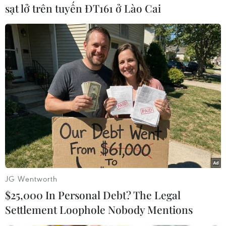
sạt lở trên tuyến ĐT161 ở Lào Cai
#Yongbyon
#làm giàu urani
#triều tiên
#lò phản ứng hạt nhân
Mỹ
Triều Tiên
Theo dõi VietnamPlus
JG Wentworth
$25,000 In Personal Debt? The Legal
TIN LIÊN QUAN
Settlement Loophole Nobody Mentions