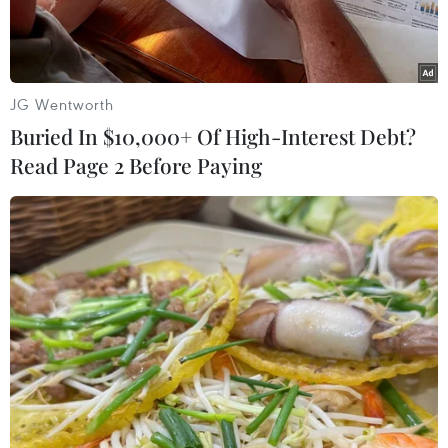
JG Wentworth
Buried In $10,000+ Of High-Interest Debt?
Read Page 2 Before Paying
Hình ảnh vệ tinh chụp tổ hợp hạt nhân Yongbyon ở Triều Tiên.
(Ảnh: AFP/TTXVN)
Theo trang web 38 độ Bắc của Mỹ chuyên theo
dõi tình hình ở Triều Tiên, hình ảnh vệ tinh
chụp từ tháng Một cho tới tháng Hai năm nay