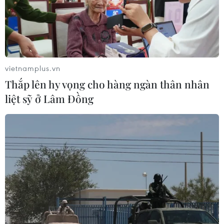
04/08/2026 14:11
ASC 2026: Tiếp lửa đam mê khoa học
cho thế hệ trẻ Việt Nam
vietnamplus.vn
04/08/2026 14:08
Thắp lên hy vọng cho hàng ngàn thân nhân
liệt sỹ ở Lâm Đồng
Ngành Trí tuệ Nhân tạo của Trung
Quốc vượt mốc 1.200 tỷ NDT trong
năm 2025
04/08/2026 13:20
Nhật Bản siết chặt điều kiện cấp tư
cách vĩnh trú
04/08/2026 07:44