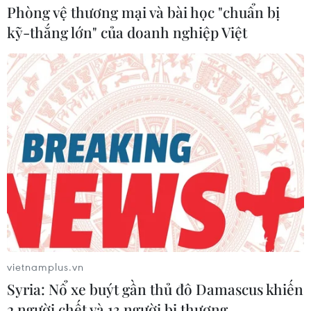
không có dấu hiệu bất thường nào tại bãi thử hạt nhân
Phòng vệ thương mại và bài học "chuẩn bị
đã bị dỡ bỏ tại nước này.
kỹ-thắng lớn" của doanh nghiệp Việt
vietnamplus.vn
Syria: Nổ xe buýt gần thủ đô Damascus khiến
2 người chết và 13 người bị thương