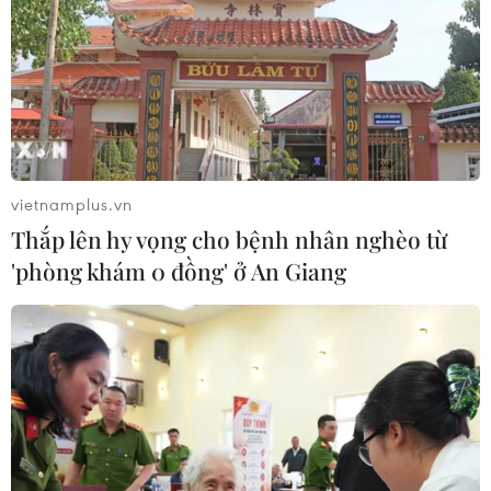
ứng modul cỡ nhỏ
05/08/2026 04:59
Mỹ mở rộng hỗ trợ Nhật Bản bảo vệ
đồng yen nhằm ổn định kinh tế châu
Á
vietnamplus.vn
05/08/2026 04:26
Thắp lên hy vọng cho bệnh nhân nghèo từ
'phòng khám 0 đồng' ở An Giang
Trung Quốc tăng cường trấn áp tội
phạm có tổ chức
04/08/2026 14:24
Điều gì chờ đợi đồng yen sau cái bắt
tay giữa Mỹ-Nhật?