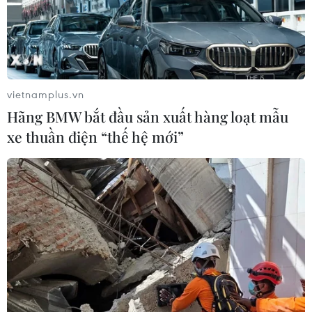
vietnamplus.vn
Hãng BMW bắt đầu sản xuất hàng loạt mẫu
xe thuần điện “thế hệ mới”
TIN CÙNG CHUYÊN MỤC
Mở ra giai đoạn triển khai thực chất
quan hệ giữa Việt Nam và Australia
07/08/2026 01:27