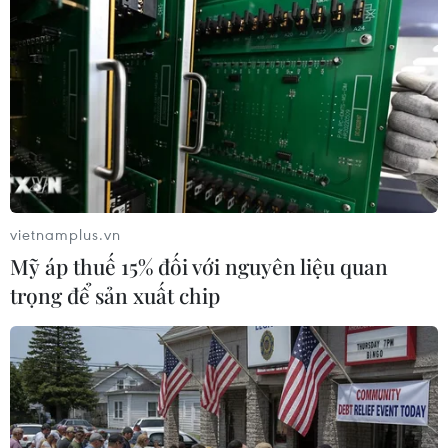
Giáo sư Siegfried Hecker tại Đại học Stanford của Mỹ
đưa ra nhận định phản bác lập luận cho rằng nhà máy
Yongbyon đã quá cũ để coi việc đóng cửa tổ hợp này là
một nhượng bộ lớn của Bình Nhưỡng.
vietnamplus.vn
Mỹ áp thuế 15% đối với nguyên liệu quan
trọng để sản xuất chip