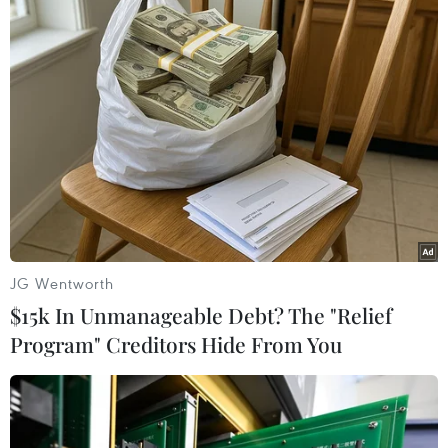
Yongbyon.
JG Wentworth
$15k In Unmanageable Debt? The "Relief
Program" Creditors Hide From You
Chuyên gia Mỹ: Dỡ bỏ tổ hợp Yongbyon là
bước đi quan trọng
19/09/2019 09:30