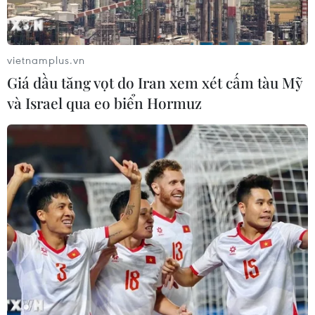
vietnamplus.vn
Giá dầu tăng vọt do Iran xem xét cấm tàu Mỹ
và Israel qua eo biển Hormuz
Hàn Quốc-Mỹ tăng cường theo dõi cơ sở
hạt nhân Yongbyon của Triều Tiên
02/11/2020 08:25
Phát ngôn viên của JCS, Đại tá Kim Jun-rak cho biết:
"Cơ quan tình báo Hàn Quốc và Mỹ đang phối hợp
chặt chẽ để theo dõi sát sao những động thái liên
quan."