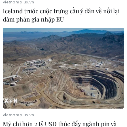
vietnamplus.vn
Iceland trước cuộc trưng cầu ý dân về nối lại
Trung Quốc thử nghiệm tuyến tàu
cao tốc xuyên vùng đất đóng băng
đàm phán gia nhập EU
vĩnh cửu
06/08/2026 12:35
Trung Quốc vận hành giàn phát điện
gió nổi đầu tiên chịu được bão cấp 17
06/08/2026 11:20
Hàn Quốc xác nhận Triều Tiên
phóng ít nhất 1 tên lửa đạn đạo tầm
ngắn
vietnamplus.vn
06/08/2026 09:41
Mỹ chi hơn 2 tỷ USD thúc đẩy ngành pin và