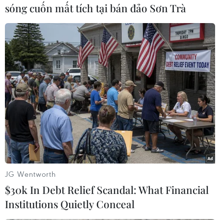
sóng cuốn mất tích tại bán đảo Sơn Trà
Dự kiến các máy bay sẽ tiến hành khoảng 500
phi vụ xuất kích, trong khi khoảng60 tàu chiến
sẽ tham gia cuộc tập trận này.
Trong một tuyên bố, JCS nêu rõ: "Cuộc tập trận
năm nay được mở rộng quy mô đểthúc đẩy khả
năng tác chiến chung nhằm sẵn sàng trước các
hành động khiêu khíchcủa Triều Tiên và một
cuộc chiến tranh tổng lực"./.
(Vietnam+)
JG Wentworth
$30k In Debt Relief Scandal: What Financial
Institutions Quietly Conceal