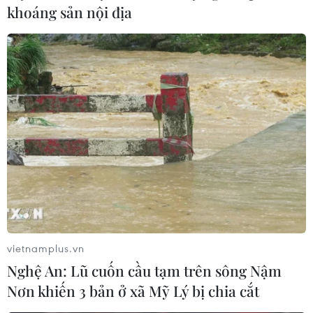
khoáng sản nội địa
Quân đội Hàn Quốc thông báo Triều
Tiên phóng vật thể chưa xác định
06/08/2026 08:31
Dấu mốc quan trọng trong quan hệ
Việt Nam-Australia
06/08/2026 08:29
Hàn Quốc tăng cường giải pháp
ngăn chặn đánh bạc trực tuyến trong
vietnamplus.vn
quân đội
Nghệ An: Lũ cuốn cầu tạm trên sông Nậm
06/08/2026 04:52
Nơn khiến 3 bản ở xã Mỹ Lý bị chia cắt