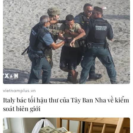
#Hàn Quốc
#KCNA
#Tấn công quân sự
#Truyền đơn
Hàn Quốc
Triều Tiên
vietnamplus.vn
Italy bác tối hậu thư của Tây Ban Nha về kiểm
Theo dõi VietnamPlus
soát biên giới