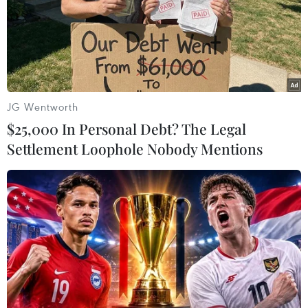
JG Wentworth
$25,000 In Personal Debt? The Legal
Settlement Loophole Nobody Mentions
#Ca mắc mới
#COVID-19
#Ca tử vong
#SARS-CoV-2
#Bộ Y tế
Bắc Giang
Bắc Ninh
Bình Dương
TP. Hà Nội
Hưng Yên
Tp. Hồ Chí Minh
Thái Bình