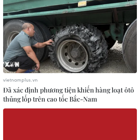
Minh đã triển khai xét nghiệm tầm soát diện rộng trong
cộng đồng dân cư.
vietnamplus.vn
Đã xác định phương tiện khiến hàng loạt ôtô
thủng lốp trên cao tốc Bắc-Nam
Tìm mọi cách tăng tỷ lệ tiếp cận, tiêm
chủng vaccine phòng COVID-19