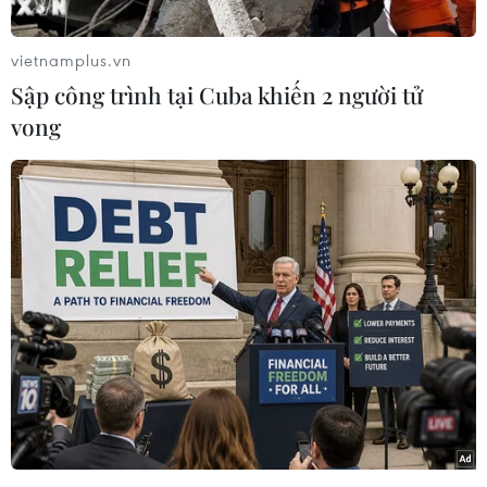
Bắc Ninh (5), Hưng Yên (2), Thái Bình (1); trong
đó 119 ca được phát hiện trong khu cách ly hoặc
vietnamplus.vn
khu đã được phong tỏa; 1 ca cách ly ngay sau
Sập công trình tại Cuba khiến 2 người tử
khi nhập cảnh tại Hà Nội.
vong
Tính đến 12h ngày 24/6, Việt Nam có tổng cộng
12.390 ca ghi nhận trong nước và 1.726 ca nhập
cảnh. Số lượng ca mắc mới tính từ ngày 27/4
đến nay là 10.820 ca, trong đó có 2.910 bệnh
nhân đã được công bố khỏi bệnh.
Có 16 tỉnh (Yên Bái, Quảng Ngãi, Quảng Ninh,
Quảng Trị, Thừa Thiên-Huế, Tuyên Quang, Sơn
La, Ninh Bình, Thanh Hóa, Thái Nguyên, Hải
Phòng, Bạc Liêu, Điện Biên, Đắk Lắk, Đồng
Tháp, Vĩnh Phúc) đã qua 14 ngày không ghi
nhận trường hợp mắc mới trong cộng đồng.