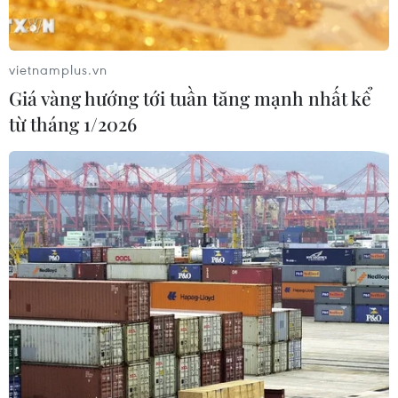
gần dân
04/08/2026 04:55
vietnamplus.vn
Giá vàng hướng tới tuần tăng mạnh nhất kể
Bộ Y tế đề xuất 8 nhóm chính sách
từ tháng 1/2026
trong sửa đổi Luật hiến, ghép mô,
tạng
03/08/2026 14:44
Quảng Ninh chấm dứt cơ sở giết mổ
động vật không đủ điều kiện trước
31/10
03/08/2026 11:31
Bệnh viện hạng đặc biệt cơ sở Ninh
Bình khẳng định "cánh tay nối dài"