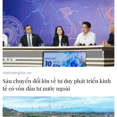
Cuộc tìm kiếm và vá lại những 'trái
tim lỗi '
07/08/2026 04:03
Hà Nội cảnh báo về việc sử dụng tế
bào gốc trong khám chữa bệnh, làm
đẹp
07/08/2026 03:03
vietnamplus.vn
Sáu chuyển đổi lớn về tư duy phát triển kinh
Thắp lên hy vọng cho bệnh nhân
tế có vốn đầu tư nước ngoài
nghèo từ 'phòng khám 0 đồng' ở An
Giang
07/08/2026 02:00