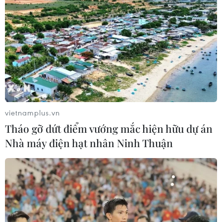
Ca vi phẫu ghép da đầu hiếm gặp
giúp bé gái phục hồi sau 10 năm
06/08/2026 07:15
Hà Nội: Kiểm tra, xác minh liên quan
đến sản phẩm giảm cân dạng bút
tiêm
vietnamplus.vn
06/08/2026 07:05
Tháo gỡ dứt điểm vướng mắc hiện hữu dự án
Nhà máy điện hạt nhân Ninh Thuận
Người dân không sử dụng sản phẩm
giảm cân không rõ nguồn gốc, chưa
được cấp phép
06/08/2026 04:22