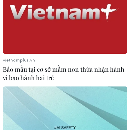
23/06/2021 15:16
Theo Bộ Y tế, với kế hoạch vaccine về trong thời gian tới
(tháng Bảy tới có thể có khoảng 8 triệu liều vaccine từ
các nguồn về Việt Nam); dự kiến đến quý 3 tới sẽ tiêm
cơ bản cho đối tượng ưu tiên.
vietnamplus.vn
Bảo mẫu tại cơ sở mầm non thừa nhận hành
vi bạo hành hai trẻ