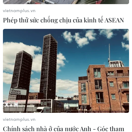
vietnamplus.vn
Phép thử sức chống chịu của kinh tế ASEAN
Tối 23/6, ghi nhận thêm 85 ca mắc
COVID-19, riêng TP.HCM có 61 ca
23/06/2021 11:44
Tính đến 18h ngày 23/6, Việt Nam có tổng cộng 12.227
ca ghi nhận trong nước và 1.720 ca nhập cảnh; số lượng
ca mắc mới tính từ ngày 27/4 đến nay là 10.657 ca.
vietnamplus.vn
Chính sách nhà ở của nước Anh - Góc tham