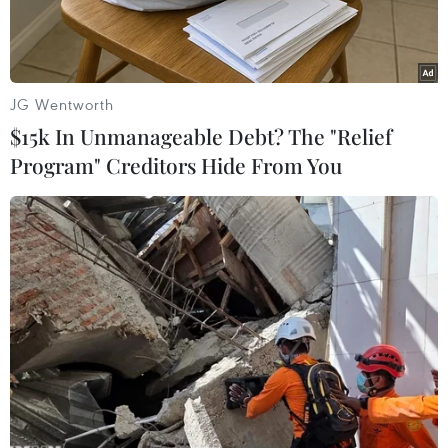
JG Wentworth
$15k In Unmanageable Debt? The "Relief
Program" Creditors Hide From You
Lấy mẫu xét nghiệm SARS-CoV-2. (Ảnh: TTXVN)
Theo bản tin của Bộ Y tế về tình hình dịch
COVID-19, tính từ 6h đến 12h ngày 24/6, Việt
Nam có 127 ca mắc mới (BN13990-14116), trong
đó 126 ca ghi nhận trong nước tại Thành phố Hồ
Chí Minh (75), Bình Dương (27), Bắc Giang (16),