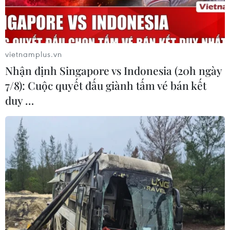
Theo dõi VietnamPlus
vietnamplus.vn
Nhận định Singapore vs Indonesia (20h ngày
7/8): Cuộc quyết đấu giành tấm vé bán kết
duy …
TIN LIÊN QUAN