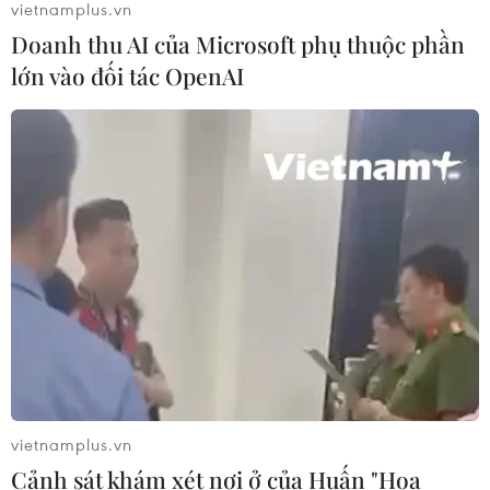
vietnamplus.vn
Doanh thu AI của Microsoft phụ thuộc phần
Hưng Yên chuyển trụ sở dôi dư
lớn vào đối tác OpenAI
thành trường học, mở rộng không
gian giáo dục
05/08/2026 01:21
Bảo đảm ngày khai giảng thực sự là
ngày hội của học sinh và giáo viên
04/08/2026 22:42
Phát động giải báo chí toàn quốc "Vì
sự nghiệp Giáo dục Việt Nam" năm
2026
vietnamplus.vn
04/08/2026 12:36
Cảnh sát khám xét nơi ở của Huấn "Hoa