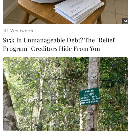
và Huân chương Hoàng gia Sahametrei của
Campuchia.
JG Wentworth
$15k In Unmanageable Debt? The "Relief
Program" Creditors Hide From You
Ông Latanaphayvanh Dai, Bí thư thứ nhất nước Cộng hòa Dân
chủ Nhân dân Lào tại Việt Nam, trao Huân chương Hữu nghị
cho Trường Cao đẳng Thái Nguyên. (Ảnh: Quân Trang/TTXVN)