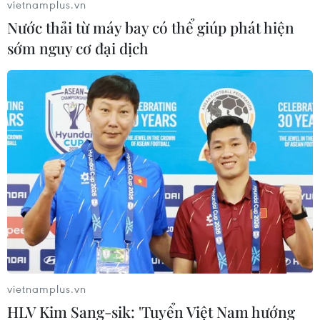
vietnamplus.vn
Nước thải từ máy bay có thể giúp phát hiện
sớm nguy cơ đại dịch
TIN LIÊN QUAN
vietnamplus.vn
Chủ tịch QH Việt Nam và Lào gặp mặt
HLV Kim Sang-sik: 'Tuyển Việt Nam hướng