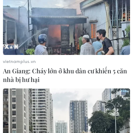
vietnamplus.vn
An Giang: Cháy lớn ở khu dân cư khiến 5 căn
nhà bị hư hại