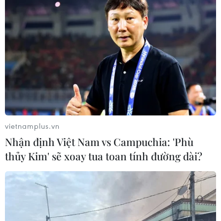
Sơn La: Chúc mừng lưu học sinh Lào nhân
Tết cổ truyền Bunpimay
vietnamplus.vn
08/04/2023 23:15
Nhận định Việt Nam vs Campuchia: 'Phù
Tỉnh đoàn Sơn La tổ chức các hoạt động văn hóa, văn
thủy Kim' sẽ xoay tua toan tính đường dài?
nghệ, thể thao chúc mừng Tết cổ truyền Bunpimay của
Lào năm 2023 đối với các lưu học sinh đang theo học
trên địa bàn.