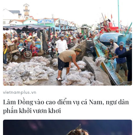
Lưu học sinh Lào rộn ràng đón Tết cổ
truyền Bunpimay trên đất Cố đô
09/04/2023 01:59
Tối 8/4, tại thành phố Huế, Trường Cao đẳng Sư phạm
Thừa Thiên-Huế phối hợp với Đại học Huế tổ chức
Chương trình Tết cổ truyền Bunpimay cho gần 340 lưu
học sinh Lào đang theo học trên địa bàn tỉnh.
vietnamplus.vn
Lâm Đồng vào cao điểm vụ cá Nam, ngư dân
phấn khởi vươn khơi