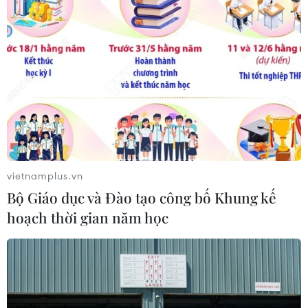
Xem thêm
CƠ QUAN CHỦ QUẢN: THÔNG TẤN XÃ VIỆT NAM
Tổng Biên tập: TRẦN TIẾN DUẨN
Phó Tổng Biên tập: NGUYỄN THỊ TÁM, KHÚC THANH
vietnamplus.vn
THỦY
Bộ Giáo dục và Đào tạo công bố Khung kế
hoạch thời gian năm học
Sở hữu trí tuệ
Quy định sử dụng
RSS
Hỗ trợ
Ngôn ngữ
TTXVN
Dịch vụ tin
Quảng cáo