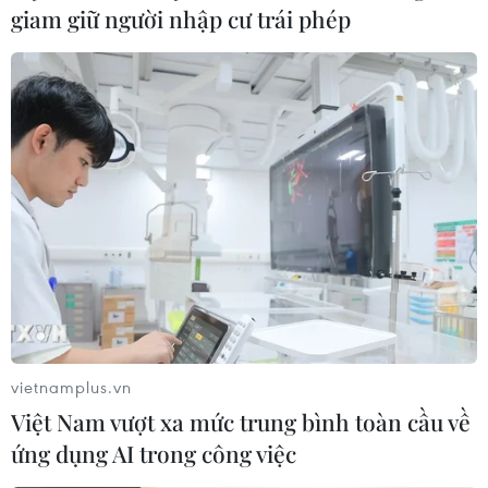
giam giữ người nhập cư trái phép
Xem trực tiếp Indonesia-Việt Nam tại
ASEAN Cup 2026 trên kênh nào?
03/08/2026 09:21
Đội tuyển Việt Nam đặt mục
tiêu 3 điểm, cảnh báo Indonesia
trước giờ G
03/08/2026 07:39
ASEAN Cup 2026: Indonesia tổn thất
lực lượng trước trận quyết đấu tuyển
vietnamplus.vn
Việt Nam
Việt Nam vượt xa mức trung bình toàn cầu về
03/08/2026 07:21
ứng dụng AI trong công việc