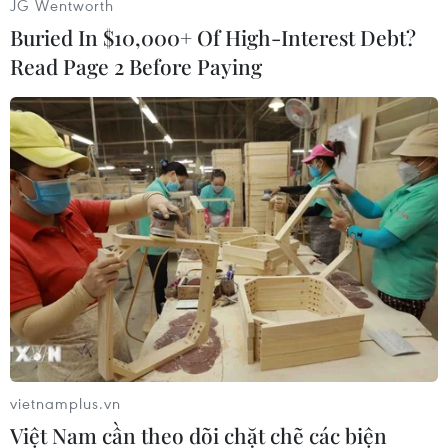
JG Wentworth
Buried In $10,000+ Of High-Interest Debt?
Read Page 2 Before Paying
#UEFA
#EURO 2012
#Khảo sát
#Sân vận động
#Michel Platini
Ba Lan
Ukraine
Theo dõi VietnamPlus
vietnamplus.vn
Việt Nam cần theo dõi chặt chẽ các biện