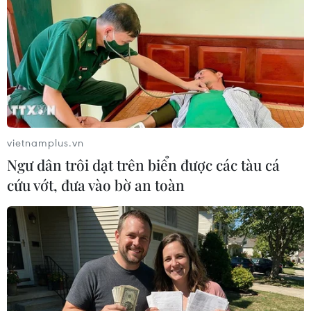
Ukraine hy vọng nhận thêm 4 tỷ USD từ
Quỹ Tiền tệ Quốc tế
vietnamplus.vn
18/07/2016 06:40
Ngư dân trôi dạt trên biển được các tàu cá
Bộ trưởng Tài chính Ukraine Aleksandr Danhiluk bày tỏ
cứu vớt, đưa vào bờ an toàn
hy vọng từ nay cuối năm nay, Kiev sẽ được Quỹ Tiền tệ
Quốc tế (IMF) giải ngân khoản vay trị giá khoảng 4 tỷ
USD.