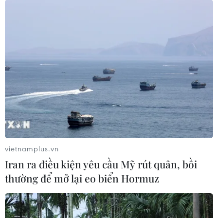
vietnamplus.vn
Iran ra điều kiện yêu cầu Mỹ rút quân, bồi
thường để mở lại eo biển Hormuz