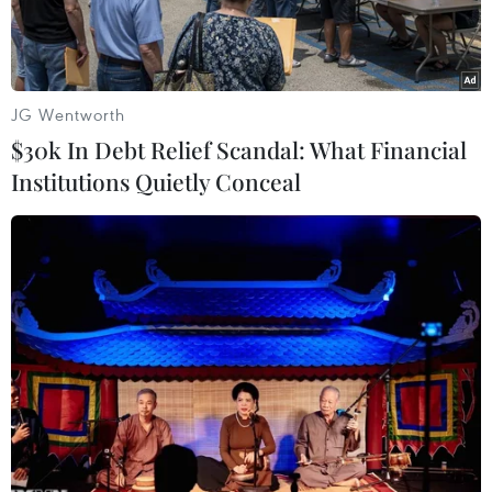
cuối năm nay.
JG Wentworth
$30k In Debt Relief Scandal: What Financial
Institutions Quietly Conceal
Thống đốc Ngân hàng Trung ương Ukraine Valeriya Gontareva.
(Nguồn: AFP/TTXVN)
Trong một phát biểu mới đây, Thống đốc Ngân
hàng Trung ương Ukraine Valeriya Gontareva