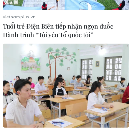
trình cứu trợ cho Ukraine bằng việc thông qua kế hoạch
phân phối 1 tỷ USD trong gói viện trợ bị trì hoãn từ tháng
8/2015.
vietnamplus.vn
Tuổi trẻ Điện Biên tiếp nhận ngọn đuốc
Hành trình “Tôi yêu Tổ quốc tôi”