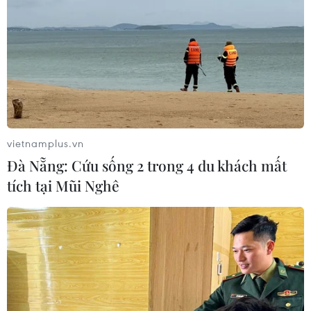
vietnamplus.vn
Đà Nẵng: Cứu sống 2 trong 4 du khách mất
tích tại Mũi Nghê
TIN CÙNG CHUYÊN MỤC
Bảo đảm an toàn hệ thống ngân
hàng và phát triển kinh tế số