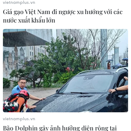
vietnamplus.vn
Giá gạo Việt Nam đi ngược xu hướng với các
Google Wallet cho phép phụ huynh
nước xuất khẩu lớn
thiết lập số dư an toàn của con cái
06/08/2026 23:44
NAPAS và KiotViet hợp tác mở rộng
hệ sinh thái thanh toán VietQR
06/08/2026 14:03
BIDV chốt ngày chia 498 triệu cổ
phiếu, tăng vốn điều lệ lên 77.783 tỷ
đồng
vietnamplus.vn
06/08/2026 13:42
Bão Dolphin gây ảnh hưởng diện rộng tại