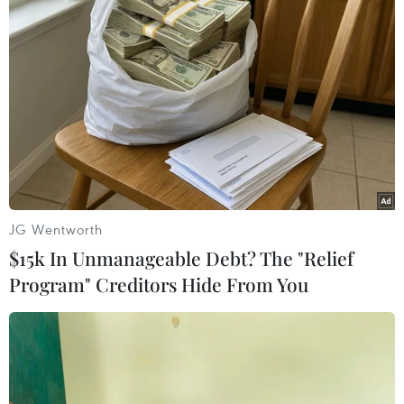
Ukraine nêu các lý do khước từ trả khoản
nợ 3 tỷ USD cho Nga
30/05/2016 23:25
Interfax trích đơn phản bác của Ukraine cho biết Kiev
không trả Moskva khoản nợ 3 tỷ USD mua trái phiếu
phát hành ở châu Âu là do Nga "can thiệp quân sự"
vào miền Đông nước này.
JG Wentworth
$15k In Unmanageable Debt? The "Relief
Program" Creditors Hide From You