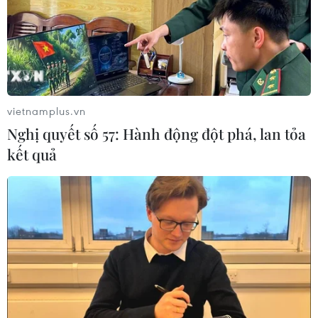
09/08/2026 06:20
Cơ cấu lại vốn nhà nước tại doanh
nghiệp gắn với mục tiêu tăng trưởng
hai con số
vietnamplus.vn
07/08/2026 13:16
Nghị quyết số 57: Hành động đột phá, lan tỏa
kết quả
Bộ Tài chính: Thống nhất bốn
Chương trình mục tiêu quốc gia
thành một tổng thể
07/08/2026 13:06
Tháo gỡ dứt điểm vướng mắc hiện
hữu dự án Nhà máy điện hạt nhân
Ninh Thuận