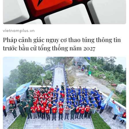
vietnamplus.vn
Pháp cảnh giác nguy cơ thao túng thông tin
trước bầu cử tổng thống năm 2027
IMF chính thức thông qua khoản cứu trợ 1
tỷ USD cho Ukraine
15/09/2016 00:57
Quỹ Tiền tệ Quốc tế (IMF) thông báo đã nối lại chương