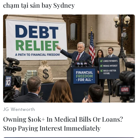
chạm tại sân bay Sydney
#Ngân hàng
#Ngân hàng Trung ương Ukraine
#Valeriya Gontareva
#IMF
#Quỹ Tiền tệ Quốc tế
Ukraine
JG Wentworth
Owning $10k+ In Medical Bills Or Loans?
Stop Paying Interest Immediately