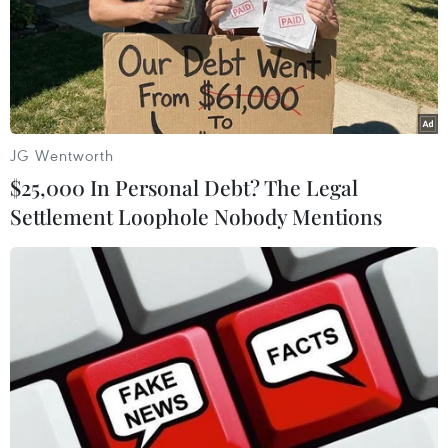
JG Wentworth
$25,000 In Personal Debt? The Legal
Settlement Loophole Nobody Mentions
IMF chưa có kế hoạch tiếp tục giải ngân
tiền cứu trợ cho Ukraine
29/07/2016 08:42
Ban giám đốc IMF chỉ có thể nối lại việc giải ngân gói
cứu trợ cho Kiev trong cuộc họp dự kiến được tổ chức
vào tháng 8 hoặc tháng 9 tới.