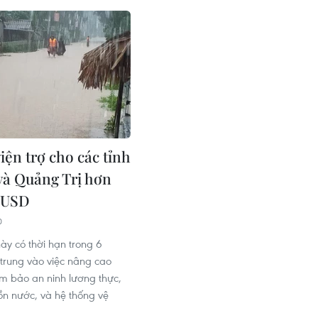
iện trợ cho các tỉnh
và Quảng Trị hơn
 USD
0
này có thời hạn trong 6
 trung vào việc nâng cao
 bảo an ninh lương thực,
ồn nước, và hệ thống vệ