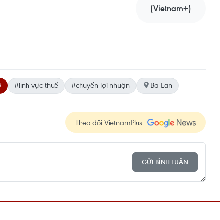
(Vietnam+)
ớ
#lĩnh vực thuế
#chuyển lợi nhuận
Ba Lan
Theo dõi VietnamPlus
GỬI BÌNH LUẬN