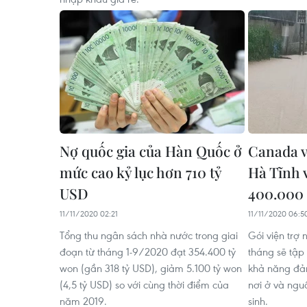
Nợ quốc gia của Hàn Quốc ở
Canada v
mức cao kỷ lục hơn 710 tỷ
Hà Tĩnh 
USD
400.000
11/11/2020 02:21
11/11/2020 06:5
Tổng thu ngân sách nhà nước trong giai
Gói viện trợ 
đoạn từ tháng 1-9/2020 đạt 354.400 tỷ
tháng sẽ tập
won (gần 318 tỷ USD), giảm 5.100 tỷ won
khả năng đảm
(4,5 tỷ USD) so với cùng thời điểm của
nơi ở và ngu
năm 2019.
sinh.