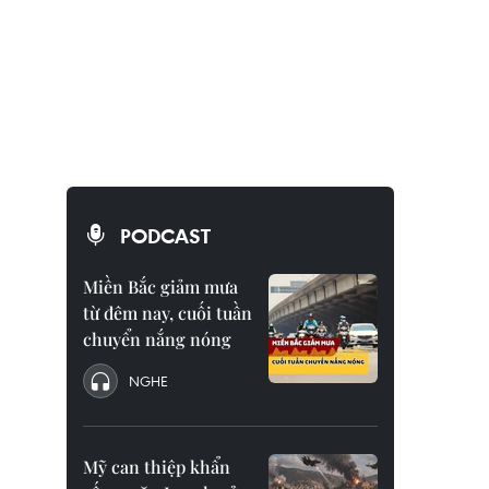
PODCAST
Miền Bắc giảm mưa
từ đêm nay, cuối tuần
chuyển nắng nóng
NGHE
Mỹ can thiệp khẩn