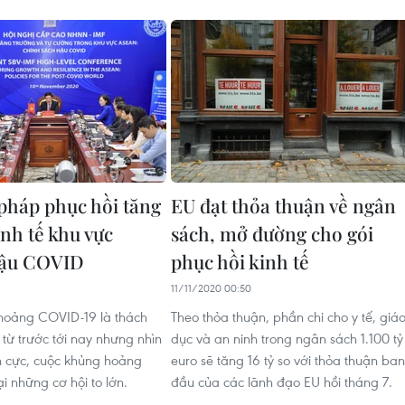
 pháp phục hồi tăng
EU đạt thỏa thuận về ngân
inh tế khu vực
sách, mở đường cho gói
ậu COVID
phục hồi kinh tế
11/11/2020 00:50
hoảng COVID-19 là thách
Theo thỏa thuận, phần chi cho y tế, giá
 từ trước tới nay nhưng nhìn
dục và an ninh trong ngân sách 1.100 tỷ
ch cực, cuộc khủng hoảng
euro sẽ tăng 16 tỷ so với thỏa thuận ban
i những cơ hội to lớn.
đầu của các lãnh đạo EU hồi tháng 7.