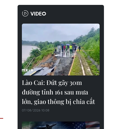
VIDEO
Lào Cai: Đứt gãy 30m
đường tỉnh 161 sau mưa
lớn, giao thông bị chia cắt
07/08/2026 10:08