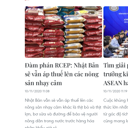
Đàm phán RCEP: Nhật Bản
Tìm giải
sẽ vẫn áp thuế lên các nông
trưởng k
sản nhạy cảm
ASEAN h
10/11/2020 11:08
10/11/2020 11:19
Nhật Bản vẫn sẽ vẫn áp thuế lên các
Cuộc khủng 
nông sản nhạy cảm khác là thịt bò và thịt
thức lớn nhất
lợn, bơ sữa và đường để bảo vệ người
từ góc độ tí
nông dân trong nước trước hàng hóa
cũng mang lạ
nhập khẩu giá rẻ.