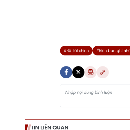
#Bộ Tài chính
#Biên bản ghi nh
TIN LIÊN QUAN