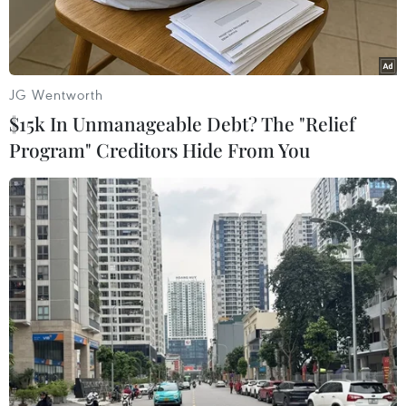
Hai chiếc huy chương vàng mới nhất của đoàn
Việt Nam thuộc về Nguyễn ThịThanh Phúc ở
môn Điền kinh, nội dung đi bộ 20 km nữ và
Nguyễn Thành Quang, mônCanoeing, K 200m.
JG Wentworth
Như vậy, tính đến thời điểm này, đoàn thể thao
$15k In Unmanageable Debt? The "Relief
Việt Nam đã giành được tổngcộng 8 huy chương
Program" Creditors Hide From You
vàng, 7 huy chương bạc và 11 huy chương đồng,
để tạm vươn lênvị trí thứ 3 trên bảng tổng sắp
huy chương.
Hiện tại, đoàn chủ nhà Indonesia
tiếp tục dẫn đầu với 23 huy chương vàng,16 huy
chương bạc và 11 huy chương đồng. Đứng thứ 2
là Singapore với 8 huychương vàng, 8 huy
chương bạc và 8 huy chương đồng.
Danh sách HCV của đoàn thể thao VN ở SEA
Games 26