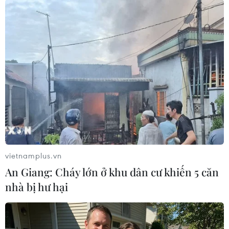
#SEA Games 26
#Huy chương
#Điền kinh
#Canoeing
Việt Nam
vietnamplus.vn
Theo dõi VietnamPlus
An Giang: Cháy lớn ở khu dân cư khiến 5 căn
nhà bị hư hại