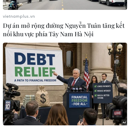
Ngày 12/11:
vietnamplus.vn
Dự án mở rộng đường Nguyễn Tuân tăng kết
1. Nguyễn Thị Mai – Kiều Thị Hảo (Canoeing,
nối khu vực phía Tây Nam Hà Nội
K2 500m nữ)
2. Nguyễn Đình Toàn – Nguyễn Minh Tú
(Taekwondo, Quyền đôi nam – nữ)
3. Thạch Thị Trang (Karatedo, đối kháng hạng
cân 68kg nữ)
4. Dương Thành Tâm (Taekwondo, đối kháng
hạng cân dưới 74kg nam)
5. Vũ Thị Nguyệt Ánh (Karatedo, đối kháng
hạng 50 kg nữ)
6. Nguyễn Hà Thành, Đặng Nam, Phạm
Phước Hưng, Nguyễn Tuấn Đạt và Hoàng
Cường (TDDC, đồng đội nam)