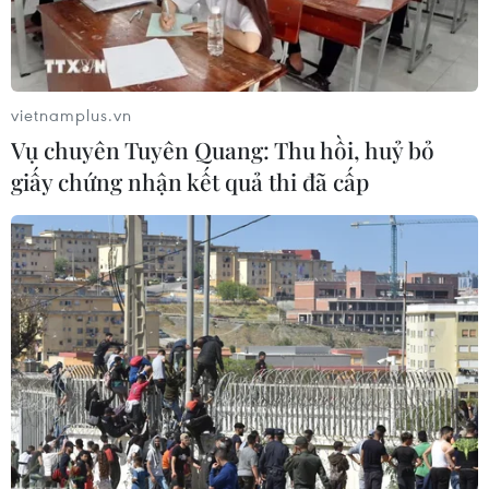
Đội tuyển Việt Nam nhận
thưởng 2 tỷ đồng sau thắng lợi trước
Indonesia
vietnamplus.vn
04/08/2026 04:16
Vụ chuyên Tuyên Quang: Thu hồi, huỷ bỏ
giấy chứng nhận kết quả thi đã cấp
Tuyển thủ Indonesia cúi đầu thành
khẩn xin lỗi người hâm mộ xứ vạn
đảo
04/08/2026 03:17
ASEAN Cup 2026: "Chìa khóa" giúp
tuyển Việt Nam quật ngã Indonesia
04/08/2026 03:05