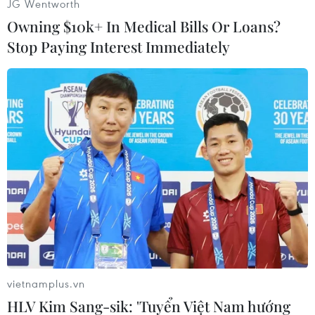
JG Wentworth
Ngày 13/11:
Owning $10k+ In Medical Bills Or Loans?
7. Nguyễn Thị Thanh Phúc (Điền kinh, đi bộ
Stop Paying Interest Immediately
20 km nữ)
8. Nguyễn Thành Quang (Canoeing, K 200m)
vietnamplus.vn
HLV Kim Sang-sik: 'Tuyển Việt Nam hướng