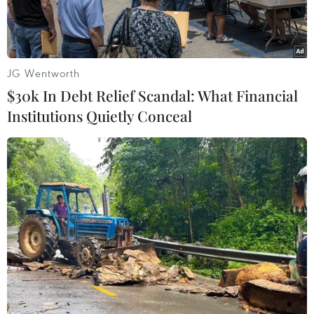
JG Wentworth
$30k In Debt Relief Scandal: What Financial
Institutions Quietly Conceal
Người dân Palestine nhận lương thực cứu trợ tại một trung tâm
phân phối của Cơ quan cứu trợ và hành động của Liên hợp
quốc (UNRWA) tại trại tị nạn ở Rafah, Dải Gaza. (Ảnh:
AFP/TTXVN)
Ngày 26/10, Hội đồng Bảo an Liên hợp quốc đã