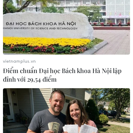
1967 và với thủ đô là Đông Jerusalem./.
(TTXVN/Vietnam+)
vietnamplus.vn
Điểm chuẩn Đại học Bách khoa Hà Nội lập
đỉnh với 29,54 điểm
#tình hình Trung Đông