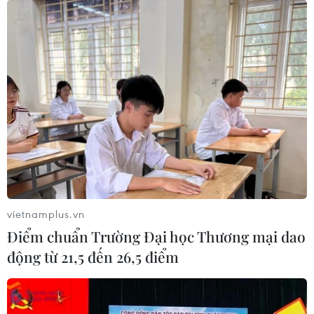
Những chiến lược của Palestine trên con
đường gập ghềnh đã chọn
07/09/2020 10:16
Tổng thống Mahmoud Abbas tiếp tục chiến lược mà
ông đã theo đuổi nhiều thập kỷ: tìm kiếm sự ủng hộ
quốc tế để gây áp lực buộc Israel phải công nhận một
nhà nước Paslestine tại Bờ Tây, Gaza.
vietnamplus.vn
Điểm chuẩn Trường Đại học Thương mại dao
động từ 21,5 đến 26,5 điểm