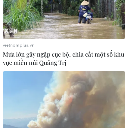
Từ hạt nhân đến eo biển
Hormuz: Đòn bẩy chiến lược mới của
Iran
06/08/2026 04:36
Xung đột Hamas-Israel: Israel chưa
vietnamplus.vn
chấp thuận kế hoạch về Dải Gaza
Mưa lớn gây ngập cục bộ, chia cắt một số khu
06/08/2026 03:45
vực miền núi Quảng Trị
Mỹ dỡ bỏ lệnh trừng phạt đối với
hãng hàng không Iraq
06/08/2026 03:34
Iran và Oman đạt thỏa thuận về