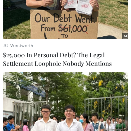
#Thứ trưởng Ngoại giao Đặng Minh Khôi
#viện trợ nhân đạo
#người dân Palestine
Palestine
JG Wentworth
Theo dõi VietnamPlus
$25,000 In Personal Debt? The Legal
Settlement Loophole Nobody Mentions
TIN LIÊN QUAN