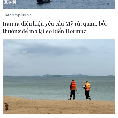
vietnamplus.vn
Iran ra điều kiện yêu cầu Mỹ rút quân, bồi
thường để mở lại eo biển Hormuz
Việt Nam ủng hộ giải pháp toàn diện cho
cuộc xung đột Israel-Palestine
21/07/2020 22:39
Việt Nam tái khẳng định ủng hộ một giải pháp toàn
diện, công bằng và lâu dài cho cuộc xung đột giữa