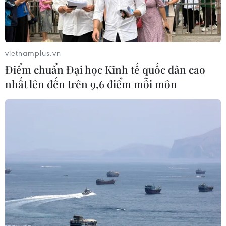
vietnamplus.vn
Điểm chuẩn Đại học Kinh tế quốc dân cao
nhất lên đến trên 9,6 điểm mỗi môn
LHQ kêu gọi EU hành động ngăn cản kế
hoạch sáp nhập Bờ Tây của Israel
27/06/2020 02:33
Báo cáo viên đặc biệt của Liên hợp quốc Michael Lynk
đã kêu gọi EU đưa ra các cảnh báo phản đối kế hoạch
của Israel sáp nhập các khu vực Bờ Tây bị chiếm đóng
cùng "một loạt các biện pháp ngăn chặn."