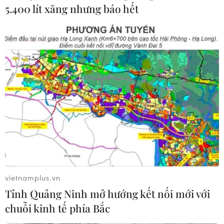
5.400 lít xăng nhưng báo hết
Đại sứ Đặng Đình Quý bày tỏ quan ngại sâu sắc về tình
hình nhân đạo ở Gaza và các vùng lãnh thổ Palestine bị
chiếm đóng khác, đặc biệt trong bối cảnh COVID-19
đang lây lan nhanh.
vietnamplus.vn
Tỉnh Quảng Ninh mở hướng kết nối mới với
chuỗi kinh tế phía Bắc